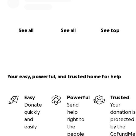
See all
See all
See top
Your easy, powerful, and trusted home for help
Easy
Powerful
Trusted
Donate
Send
Your
quickly
help
donation is
and
right to
protected
easily
the
by the
people
GoFundMe