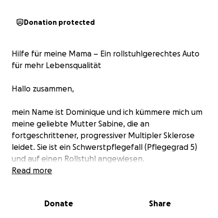
Donation protected
Hilfe für meine Mama – Ein rollstuhlgerechtes Auto
für mehr Lebensqualität
Hallo zusammen,
mein Name ist Dominique und ich kümmere mich um
meine geliebte Mutter Sabine, die an
fortgeschrittener, progressiver Multipler Sklerose
leidet. Sie ist ein Schwerstpflegefall (Pflegegrad 5)
und auf einen Rollstuhl angewiesen.
Read more
Anfang des Jahres haben wir einen schweren Verlust
erlitten – mein Vater ist plötzlich verstorben.
Donate
Share
Seitdem stehe ich alleine vor der großen
Herausforderung, meine Mutter zu versorgen. Doch