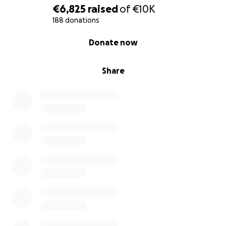
€6,825
raised
of
€10K
188 donations
0% complete
Donate now
Share