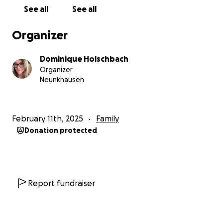
Jeder Beitrag – egal in welcher Höhe – bringt uns
See all
See all
diesem Ziel ein Stück näher.
Organizer
Von Herzen danke ich euch für eure Hilfe, sei es
durch eine Spende oder das Teilen dieses Aufrufs. Ihr
Dominique Holschbach
ermöglicht meiner Mutter und mir, wieder ein Stück
Organizer
Normalität und Lebensqualität zurückzugewinnen.
Neunkhausen
Vielen Dank für eure Unterstützung!
February 11th, 2025
Family
Dominique
Donation protected
Report fundraiser