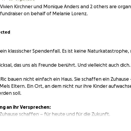
Vivien Kirchner und Monique Anders and 2 others are organi
fundraiser on behalf of Melanie Lorenz.
ected
 kein klassischer Spendenfall. Es ist keine Naturkatastrophe,
hicksal, das uns als Freunde berührt. Und vielleicht auch dich.
ic bauen nicht einfach ein Haus. Sie schaffen ein Zuhause – 
Mels Eltern. Ein Ort, an dem nicht nur ihre Kinder aufwach
rden soll.
ng an ihr Versprechen:
uhause schaffen – für heute und für die Zukunft.
vor allem ihr Papa, der an Parkinson erkrankt ist, im Alter di
ie gebraucht wird. Damit ihre Kinder Oma&Opa erleben 