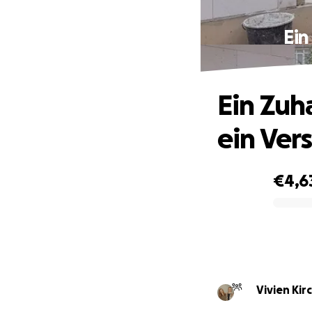
Ein
Ein Zuh
ein Ver
€4,6
0% complete
Vivien Ki