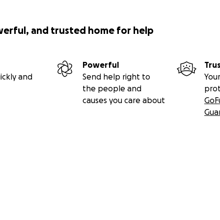
werful, and trusted home for help
Powerful
Tru
ickly and
Send help right to
Your
the people and
pro
causes you care about
GoF
Gua