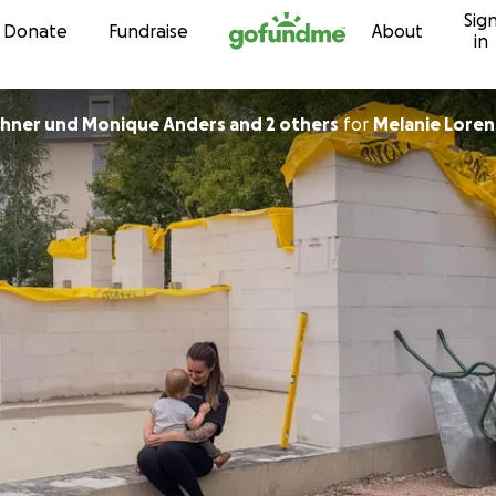
Sig
Skip to content
Donate
Fundraise
About
in
rchner und Monique Anders and 2 others
for
Melanie Loren