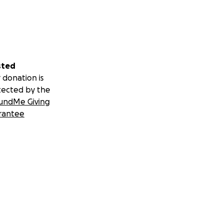
sted
 donation is
tected by the
undMe Giving
rantee