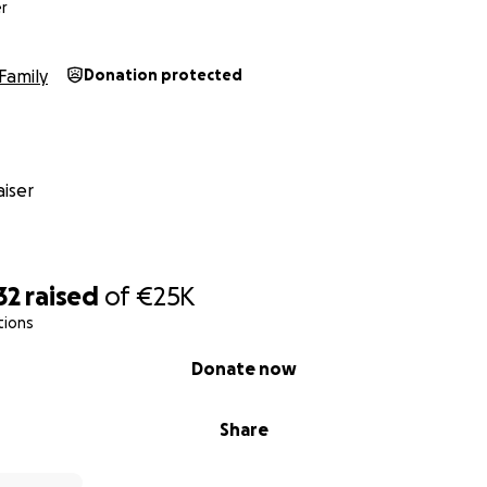
e immer für andere da ist. Mit offener Tür, offenem Ohr und
r
at selbst viel erlebt – Jahre voller Hoffen, mehreren Fehlg
Und mitten im Baustellenchaos kam doch noch ihr zweites 
Family
Donation protected
it nicht genügend Zeit und Geld.
für sie da sein – weil sie dieses Zuhause verdient haben. W
e brauchen. Dringend.
iser
gt sie einen Schritt näher an eine stemmbare Zukunft.
 Hand auf der Baustelle ist ein Lichtblick.
32
raised
of
€25K
tions
Donate now
Share