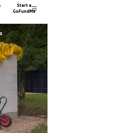
n
Start a
GoFundMe
z