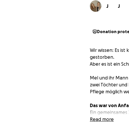
J
J
Donation prot
Wir wissen: Es ist
gestorben.
Aber es ist ein Sc
Mel und ihr Mann R
zwei Töchter und 
Pflege möglich we
Das war von Anfa
Ein gemeinsames Z
Damit ihre Eltern, 
Read more
bekommen kann, d