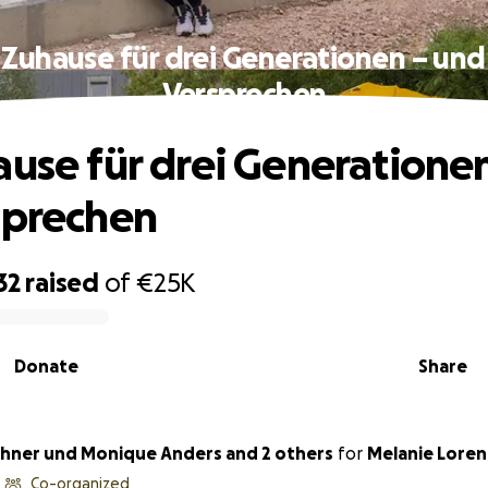
 Zuhause für drei Generationen – und
Versprechen
ause für drei Generatione
sprechen
32
raised
of
€25K
Donate
Share
rchner und Monique Anders and 2 others
for
Melanie Loren
Co-organized