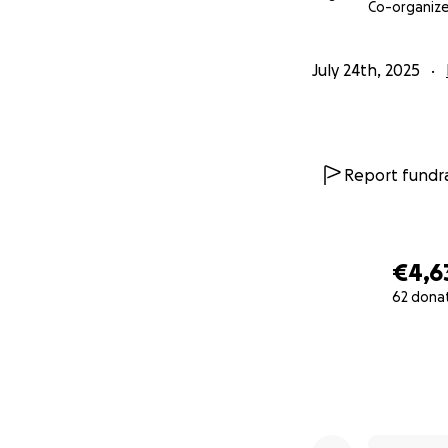
Mel ist jemand, di
Co-organize
geben kann. Sie h
Notoperationen. 
July 24th, 2025
doch für Elternze
Jetzt möchten wir 
Und weil sie Hilf
Report fundra
Jede Spende brin
Und jede helfende
€4,6
62 dona
0% complete