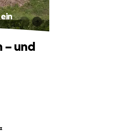
 ein
n – und
z