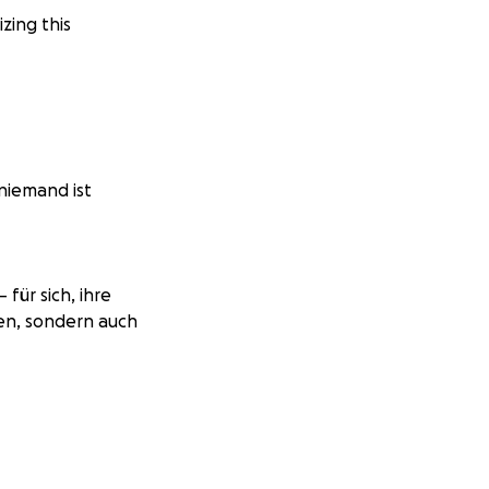
zing this
 niemand ist
für sich, ihre
sen, sondern auch
e Hilfe
können.