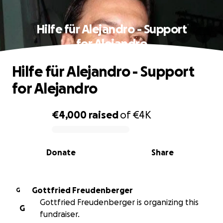
Hilfe für Alejandro - Support
for Alejandro
Hilfe für Alejandro - Support
for Alejandro
€4,000
raised
of
€4K
0% complete
Donate
Share
Gottfried Freudenberger
G
Gottfried Freudenberger is organizing this
G
fundraiser.