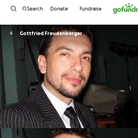
Skip to content
Search
Donate
Fundraise
Gottfried Freudenberger
G