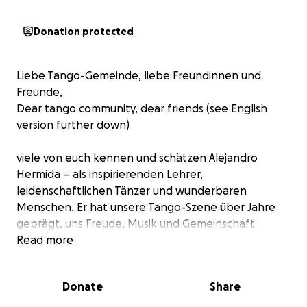
Donation protected
Liebe Tango-Gemeinde, liebe Freundinnen und
Freunde,
Dear tango community, dear friends (see English
version further down)
viele von euch kennen und schätzen Alejandro
Hermida – als inspirierenden Lehrer,
leidenschaftlichen Tänzer und wunderbaren
Menschen. Er hat unsere Tango-Szene über Jahre
geprägt, uns Freude, Musik und Gemeinschaft
geschenkt.
Read more
Nun steht Alejandro vor einer schwierigen Situation:
Donate
Share
Bevor er Deutschland verlassen und in Indien einen
neuen Lebensabschnitt beginnen kann, muss er