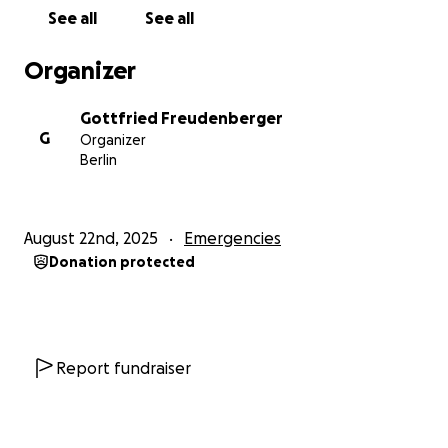
diese Last zu schultern. Und auch wenn ihr selbst
See all
See all
nicht spenden könnt, unterstützt uns bitte, indem
ihr die Kampagne in eurem Umfeld teilt. Lasst uns
Organizer
gemeinsam etwas zurückgeben für all die schönen
Stunden, die Alejandro uns mit seiner Kunst und
Gottfried Freudenberger
seinem Herzen geschenkt hat.
G
Organizer
Berlin
Vielen Dank für eure Solidarität und Unterstützung –
Muchos Abrazos von uns allen!
____________________________________________
August 22nd, 2025
Emergencies
____________
Donation protected
Dear tango community, dear friends,
many of you know and appreciate Alejandro
Hermida – as an inspiring teacher, a passionate
Report fundraiser
dancer, and a wonderful human being. He has
enriched our tango scene for years, bringing us joy,
music, and a sense of community.