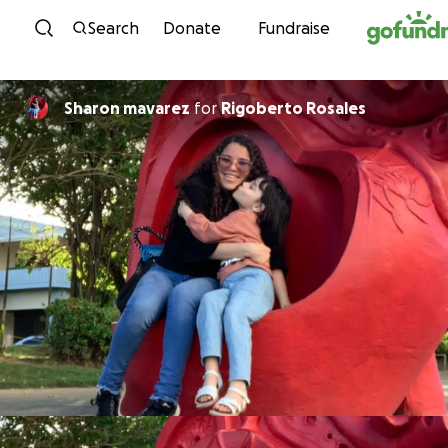
Skip to content
Search
Donate
Fundraise
Sharon mavarez
for
Rigoberto Rosales