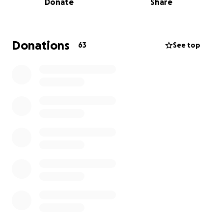
Donate
Share
Este avance ha comenzado a impactar directamente
su calidad de vida: Sharon ha desarrollado una
ronquera muy marcada, al punto de tener que forzar
Donations
63
See top
la voz constantemente para poder hablar, y en
ocasiones llega a quedarse disfónica o casi sin voz.
Esta afectación vocal es uno de los síntomas más
preocupantes del avance tumoral en la zona
traqueal y laríngea.
Los estudios médicos recientes revelaron:
• Un nódulo maligno (clasificación Bethesda VI) con
más de 95% de probabilidad de cáncer en el lóbulo
izquierdo de la tiroides.
• Una lesión secundaria con atipia celular (Bethesda
IV).
• Extension comprometida y confirmada de ganglios
linfáticos cervicales izquierdos.
• Sospecha de afectación en ganglios del lado