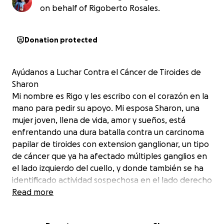
on behalf of Rigoberto Rosales.
Donation protected
Ayúdanos a Luchar Contra el Cáncer de Tiroides de
Sharon
Mi nombre es Rigo y les escribo con el corazón en la
mano para pedir su apoyo. Mi esposa Sharon, una
mujer joven, llena de vida, amor y sueños, está
enfrentando una dura batalla contra un carcinoma
papilar de tiroides con extension ganglionar, un tipo
de cáncer que ya ha afectado múltiples ganglios en
el lado izquierdo del cuello, y donde también se ha
identificado actividad sospechosa en el lado derecho
y en la región traqueal, con nódulos que presentan
Read more
características altamente sospechosas de
malignidad, comprometiendo gravemente esa zona.