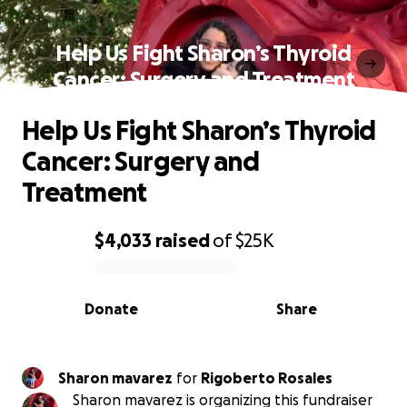
Help Us Fight Sharon’s Thyroid
Cancer: Surgery and Treatment
Help Us Fight Sharon’s Thyroid
Cancer: Surgery and
Treatment
$4,033
raised
of
$25K
0% complete
Donate
Share
Sharon mavarez
for
Rigoberto Rosales
Sharon mavarez is organizing this fundraiser