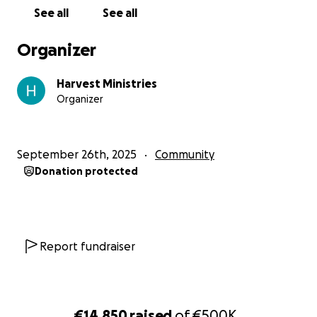
See all
See all
Samen kerk zijn – met bijbelstudie, aanbidding
en discipelschapstraining.
Organizer
Ons doel
Harvest Ministries
Organizer
We willen het terrein aanschaffen voor €500.000,-,
te betalen in 20 maanden. Dit lijkt misschien groot,
maar elke gift – groot of klein – brengt ons
September 26th, 2025
Community
dichterbij. Samen kunnen we deze droom
Donation protected
werkelijkheid maken!
Jouw impact
Report fundraiser
Met jouw steun bouwen we een plek waar:
kinderen beter onderwijs krijgen,
gezinnen hoop vinden,
jongeren hun talenten ontwikkelen,
€14,850
raised
of
€500K