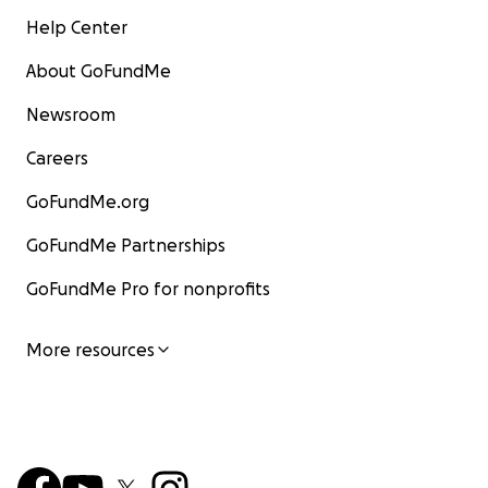
Help Center
About GoFundMe
Newsroom
Careers
GoFundMe.org
GoFundMe Partnerships
GoFundMe Pro for nonprofits
More resources