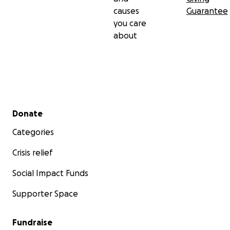
causes
Guarantee
you care
about
Secondary menu
Donate
Categories
Crisis relief
Social Impact Funds
Supporter Space
Fundraise