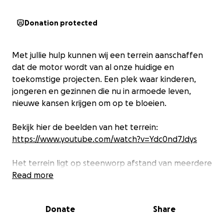
Donation protected
Met jullie hulp kunnen wij een terrein aanschaffen
dat de motor wordt van al onze huidige en
toekomstige projecten. Een plek waar kinderen,
jongeren en gezinnen die nu in armoede leven,
nieuwe kansen krijgen om op te bloeien.
Bekijk hier de beelden van het terrein:
https://www.youtube.com/watch?v=Ydc0nd7Jdys
Het terrein ligt op steenworp afstand van meerdere
gezinnen in armoede en vlakbij grote
Read more
sloppenwijken. Dit maakt het dé ideale plek om
hoop en perspectief te brengen.
Donate
Share
Wat we hier gaan realiseren: