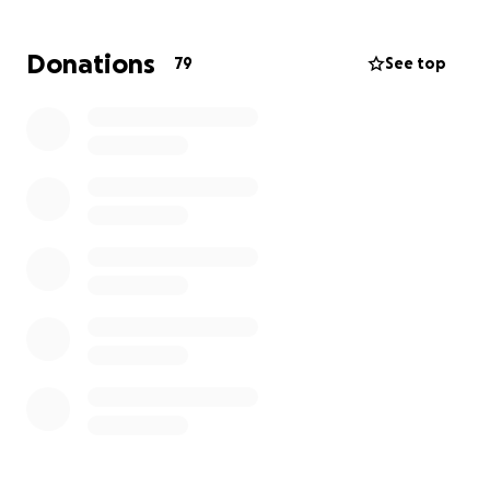
Donations
79
See top
Buitenschoolse opvang & bijles – zodat
kinderen beter onderwijs en sociale
vaardigheden krijgen.
Kinder-bijbelclub – een veilige plek vol liefde,
geloof en hoop.
Sportprojecten – capoeira, zwemmen, voetbal
en meer om talent te ontwikkelen en kinderen
weg te houden van bendes.
Onderwijs voor jonge vrouwen en moeders –
inclusief begeleiding voor tienermoeders.
Training voor vaders – om gezinnen sterker te
maken en kinderen uit de criminaliteit te
houden.
Vakopleidingen – zoals bouwen,
houtbewerking, naaien, landbouw en
dierverzorging, waarmee gezinnen
zelfredzaam kunnen worden.