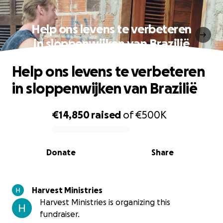
Help ons levens te verbeteren
in sloppenwijken van Brazilië
Help ons levens te verbeteren
in sloppenwijken van Brazilië
€14,850
raised
of
€500K
0% complete
Donate
Share
Harvest Ministries
Harvest Ministries is organizing this
fundraiser.