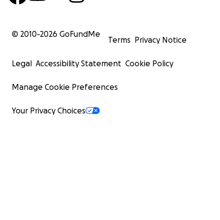
نحن نعيش المجاعة بكل ما تحمله الكلمة من معنى.
في كثير من الأيام، لا نجد ما نأكله، ولا نملك حتى ثمن الخبز.
 كل شيء: منزلنا، مصدر رزقنا، أماننا، وراحة بالنا
© 2010-
2026
GoFundMe
Terms
Privacy Notice
نحتاج لمن يقف إلى جانبنا، نحتاج من يأخذ بيدنا.
Legal
Accessibility Statement
Cookie Policy
Manage Cookie Preferences
ن نعيش، أن نُعالج، أن نبني من جديد، أن نحس أن العالم ما زال يرى
معاناتنا.
Your Privacy Choices