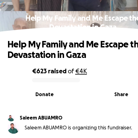
Help My Family and Me Escape th
Devastation in Gaza
Help My Family and Me Escape t
Devastation in Gaza
€623
raised
of
€4K
0% complete
Donate
Share
Saleem ABUAMRO
Saleem ABUAMRO is organizing this fundraiser.