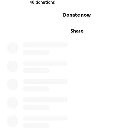
دواء. وأخي... كل حركة بالنسبة له مؤلمة، والكرسي الذي يُفترض أن
48 donations
يساعده، أصبح عبئًا في طريق مليء بالحطام والدمار.
0% complete
Donate now
ساعدونا، ولو بكلمة، ولو بمشاركة، ولو بتبرع بسيط.
Share
ربما لا نملك القدرة على تغيير واقع الحرب،
لكننا نؤمن أن الخير لا يزال موجودًا… وأنكم جزء منه.