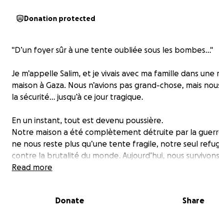
Donation protected
"D’un foyer sûr à une tente oubliée sous les bombes…"
Je m’appelle Salim, et je vivais avec ma famille dans un
maison à Gaza. Nous n’avions pas grand-chose, mais nou
la sécurité… jusqu’à ce jour tragique.
En un instant, tout est devenu poussière.
Notre maison a été complètement détruite par la guerre,
ne nous reste plus qu’une tente fragile, notre seul refu
contre la brutalité du monde. Aujourd’hui, nous survivon
une bâche en plastique, le cœur rempli de peur et d’inc
Read more
Mais le plus douloureux, c’est la situation de mon frère
Donate
Share
handicapé, qui dépend d’un fauteuil roulant.
Avant le début de la guerre, nous étions sur le point de