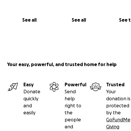
See all
See all
See 
Your easy, powerful, and trusted home for help
Easy
Powerful
Trusted
Donate
Send
Your
quickly
help
donation is
and
right to
protected
easily
the
by the
people
GoFundMe
and
Giving