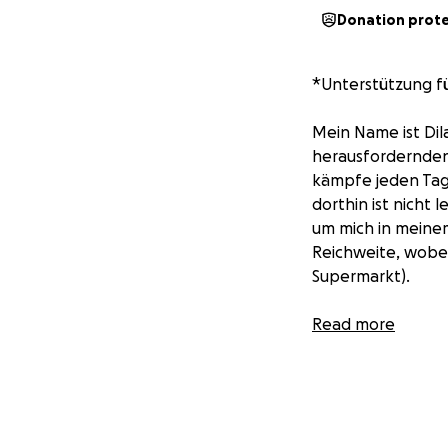
Donation prot
*Unterstützung fü
Mein Name ist Dil
herausfordernden 
kämpfe jeden Tag
dorthin ist nicht
um mich in meinem
Reichweite, wobei
Supermarkt).
Jeden Morgen fäll
Read more
Erscheinungsbild 
tägliche innere K
die ich benötige, 
emotionales Wohlb
führen.