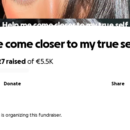
Help me come closer to my true self
 come closer to my true se
27
raised
of
€5.5K
Donate
Share
 is organizing this fundraiser.