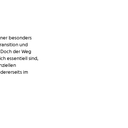
einer besonders
ransition und
. Doch der Weg
h essentiell sind,
nziellen
dererseits im
s
le. Dieser
nischen Eingriffe,
ür mein
tisches Leben zu