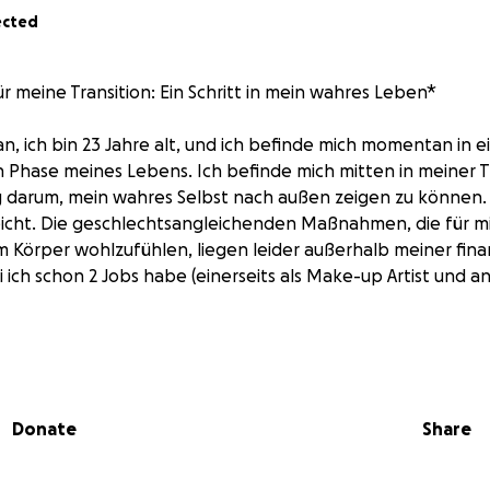
ected
r meine Transition: Ein Schritt in mein wahres Leben*
an, ich bin 23 Jahre alt, und ich befinde mich momentan in 
Phase meines Lebens. Ich befinde mich mitten in meiner T
 darum, mein wahres Selbst nach außen zeigen zu können
 leicht. Die geschlechtsangleichenden Maßnahmen, die für mic
 Körper wohlzufühlen, liegen leider außerhalb meiner fina
 ich schon 2 Jobs habe (einerseits als Make-up Artist und an
t es mir schwer, in den Spiegel zu blicken, weil mein äußere
noch nicht mit dem übereinstimmt, wie ich mich innerlich füh
onflikt belastet meine mentale Gesundheit stark. Die medizi
Donate
Share
sind nicht nur kosmetischer Natur – sie sind entscheidend f
efinden und für meine Fähigkeit, ein erfülltes und authen