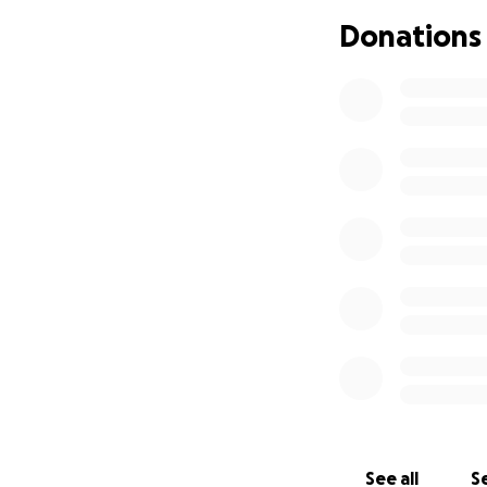
Donations
Mein wahres Ich w
akzeptiert, was zu
Mit 17 begann ich
mein Elternhaus v
psychische Belast
zusammenbrach. G
einen Sozialarbeit
Nach jahrelanger 
geschafft, von zu
aufgestanden und 
wichtigsten Doku
Angekommen in Ber
ich a) unendlich d
wollte, jedoch b) 
See all
Se