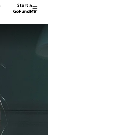
n
Start a
GoFundMe