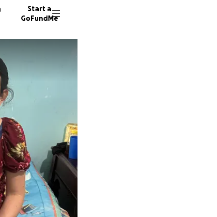
n
Start a
GoFundMe