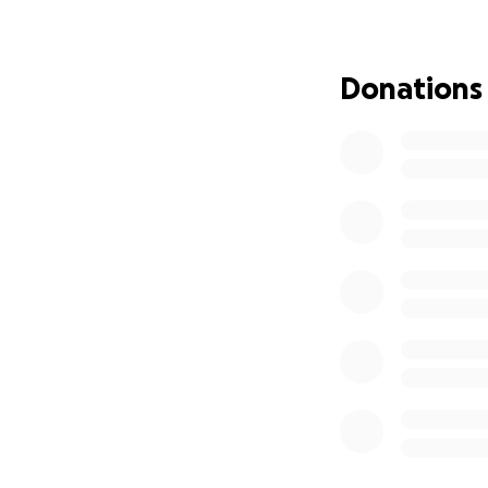
compartido una so
algo de comida, fó
Donations
Por estas razones
Honduras. En est
regreso.
Mientras tanto, J
Por eso estamos a
para esta familia.
Cómo Puedes Ayu
Alimentos y 
Envío de per
médico. Cad
Gastos de tr
Ángel.
Fondo de em