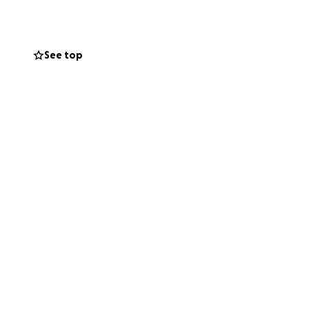
stina al alquiler,
See top
 familia a
de su vuelo de
sicas y urgentes.
rá de gran ayuda
mula y equipo
s.
 de ruedas de