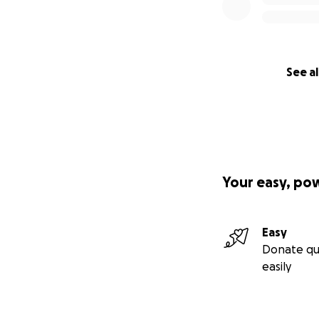
How You Can Help
Help provide
Shipping cost
Each costs a
See al
Transportati
Emergency fu
Funds to pur
This is a fam
support thei
Your easy, po
Thank you for read
or sending kind w
Easy
With gratitude,
Donate qu
Lourdes Sanchez
easily