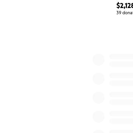
$2,12
Jose, his wife, a
39 dona
especially for t
0% complete
mobility, and req
Kids here in Charl
Despite their res
housing, or transp
with a single bed.
visits.
Because of these 
Honduras with his
confirmed.
In the meantime, 
our community bec