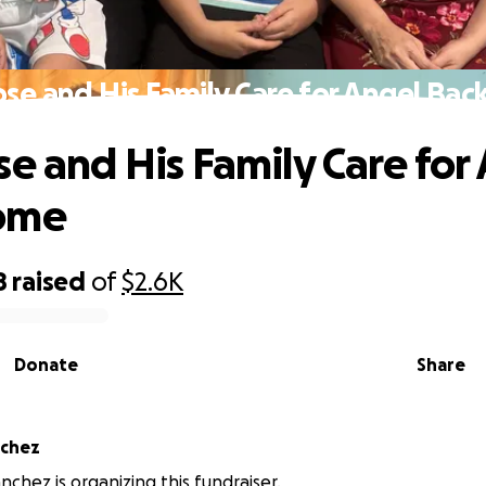
ose and His Family Care for Angel Ba
se and His Family Care for
ome
8
raised
of
$2.6K
Donate
Share
nchez
nchez is organizing this fundraiser.