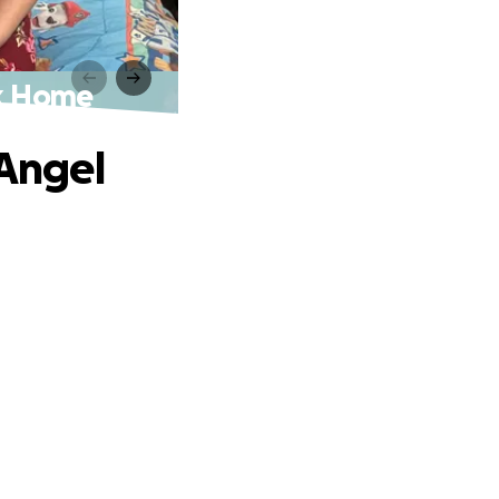
ck Home
 Angel