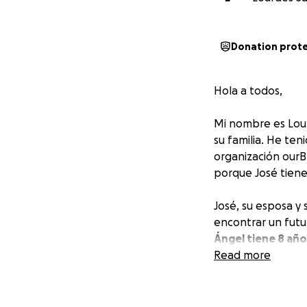
Donation prot
Hola a todos,
Mi nombre es Lour
su familia. He ten
organización our
porque José tiene 
José, su esposa y
encontrar un futu
Ángel tiene 8 año
de hospicio con Ca
Read more
A pesar de todos 
conseguir trabajo 