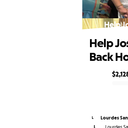
Help J
Help Jo
Back H
$2,12
0% complete
Lourdes Sa
L
L
Lourdes Sa