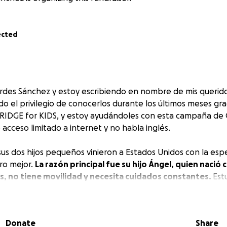
ected
des Sánchez y estoy escribiendo en nombre de mis querido
ido el privilegio de conocerlos durante los últimos meses grac
BRIDGE for KIDS, y estoy ayudándoles con esta campaña d
acceso limitado a internet y no habla inglés.
 sus dos hijos pequeños vinieron a Estados Unidos con la es
ro mejor.
La razón principal fue su hijo Ángel, quien nació 
s, no tiene movilidad y necesita cuidados constantes.
Est
rdinal Kids aquí en Charlotte.
sus esfuerzos, la familia ha enfrentado muchas dificultades
Donate
Share
estable, vivienda fija ni transporte. Desde su llegada, los c