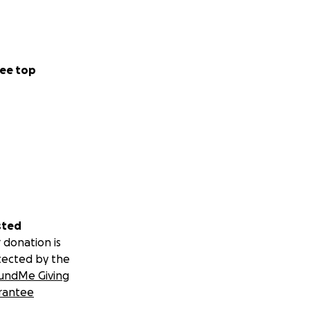
medical supplies.
ee top
ras.
 will directly
donating, sharing,
sted
 donation is
tected by the
undMe Giving
rantee