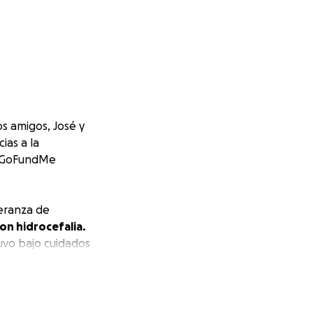
s amigos, José y
ias a la
e GoFundMe
peranza de
con hidrocefalia.
uvo bajo cuidados
: no han logrado
uatro han