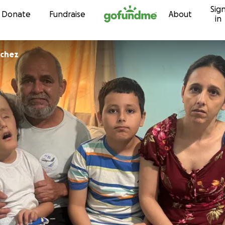
Sig
Skip to content
Donate
Fundraise
About
in
nchez