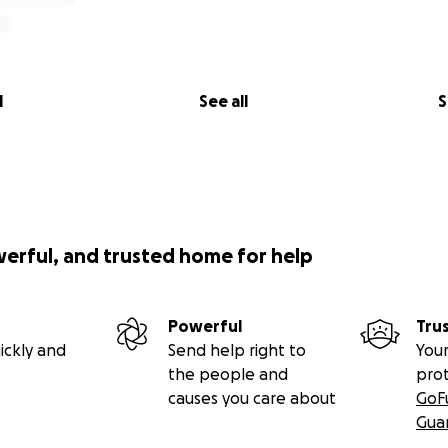
:
 food and formula for Angel while they prepare to return.
s for two boxes filled with clothing, diapers, formula, and 
bout $300 to ship.
l
See all
S
on in Honduras, especially with Angel’s wheelchair.
nd for any unexpected medical or legal costs.
chase a new wheelchair for Angel once they arrive in Hondu
ily doing their best with very limited resources. Your donation
r transition home and help them care for their son.
werful, and trusted home for help
ing their story and for anything you can give. Whether it’s 
ords—it all helps and is deeply appreciated.
Powerful
Tru
ickly and
Send help right to
Your
the people and
pro
causes you care about
GoF
Gua