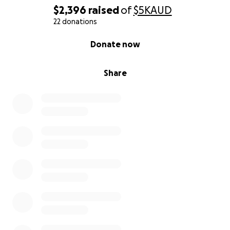
អ្នកស្រី ម៉ូលីកា ត្រូវធ្វើដំណើរទៅប្រទេសថៃជាបន្ទាន់ដើម្បីបញ្ជាក់ពីជំងឺ
$2,396
raised
of
$5K
AUD
ហើយនឹងស្វែករកលទ្ធភាពក្នុងការព្យាបាលជំងឺនេះ។
22 donations
ការរៃអង្គាសប្រាក់នេះនឹងជួយអ្នកស្រី ម៉ូលីកា ក្នុងការ៖
0% complete
Donate now
ការពិគ្រោះជំងឺ និងការធ្វើតេស្តរោគនៅក្នុងប្រទេសថៃ
Share
ការធ្វើដំណើរ និងការស្នាក់នៅ
ការព្យាបាល និងការចំណាយពាក់ព័ន្ធ
សូមជួយបរិច្ចាគដល់អ្នកស្រី ម៉ូលីកា តាមលទ្ធភាពរបស់ខ្លួន។ រាល់ការ
បរិច្ចាគនឹងជួយអ្នកស្រី ម៉ូលីកា។