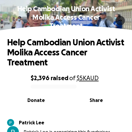
Help Cambodian Union Activist
Molika Access Cancer
Treatment
Help Cambodian Union Activist
Molika Access Cancer
Treatment
$2,396
raised
of
$5K
AUD
0% complete
Donate
Share
Patrick Lee