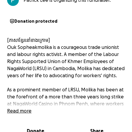
Patrick Lee is organizing this fundraiser.
Donation protected
[ភាសាខ្មែរនៅខាងក្រោម]
Ouk Sopheakmolika is a courageous trade unionist
and labour rights activist. A member of the Labour
Rights Supported Union of Khmer Employees of
NagaWorld (LRSU) in Cambodia, Molika has dedicated
years of her life to advocating for workers' rights.
As a prominent member of LRSU, Molika has been at
the forefront of a more than three years long strike
at NagaWorld Casino in Phnom Penh, where workers
continue to protest a mass layoff of workers
Read more
conducted by the company during the COVID-19
pandemic. Throughout this time, she has been
Donate
Share