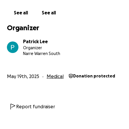
Please give what you can. Every contribution helps
and makes a difference.
See all
See all
អ៊ុក សុភ័ក្រម៉ូលីកា គឺជាស្ត្រីក្លាហាន និងអ្នកការពារសិទ្ធិការងារ។ ក្នុង
Organizer
នាមជាសមាជិកនៃសហជីពទ្រទ្រង់សិទ្ធិការងារបុគ្គលិកកម្មករខ្មែរ នៃ
ក្រុមហ៊ុនណាហ្គាវើលដ៏ (LRSU) អ្នកស្រី ម៉ូលីកា បានលះបង់អស់ជា
Patrick Lee
ច្រើនឆ្នាំក្នុងការតស៊ូដើម្បីសិទ្ធិកម្មករ។
Organizer
Narre Warren South
ក្នុងនាមជាសកម្មជននៃសហជីព LRSU អ្នកស្រី ម៉ូលីកា បានឈានមុខ
គេក្នុងការធ្វើកូដកម្មអស់រយៈពេលជាង ៣ ឆ្នាំនៅក្រុមហ៊ុន ណាហ្គាវើល
ដ៏ នៅក្នុងរាជធានីភ្នំពេញ ដែលកម្មករនៅទីនោះបន្តតវ៉ានឹងការបញ្ឈប់
May 19th, 2025
Medical
Donation protected
បុគ្គលិកមួយពាន់នាក់ជាងក្នុងអំឡុងពេលជំងឺកូវីដ-១៩។ តាំងពីពេល
នោះមក អ្នកស្រី ម៉ូលីកា គ្មានប្រាក់ចំណូលដ៏ស្ថិរភាព ដោយអ្នកស្រីបាន
លះបង់អ្វីគ្រប់យ៉ាងក្នុងការតស៊ូដើម្បីខ្លួន និងសហការីរបស់ខ្លួន។
Report fundraiser
ឥឡូវនេះ អ្នកស្រី ម៉ូលីកា ប្រឈមនឹងជំងឺមហារីករន្ធគូថ ដែលគំរាម
កំហែងដល់អាយុជីវិតគាត់។