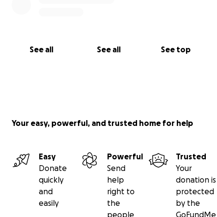
See all
See all
See top
Your easy, powerful, and trusted home for help
Easy
Powerful
Trusted
Donate
Send
Your
quickly
help
donation is
and
right to
protected
easily
the
by the
people
GoFundMe