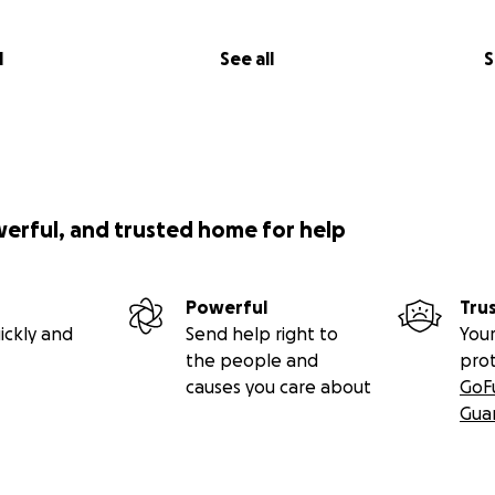
l
See all
S
werful, and trusted home for help
Powerful
Tru
ickly and
Send help right to
Your
the people and
pro
causes you care about
GoF
Gua