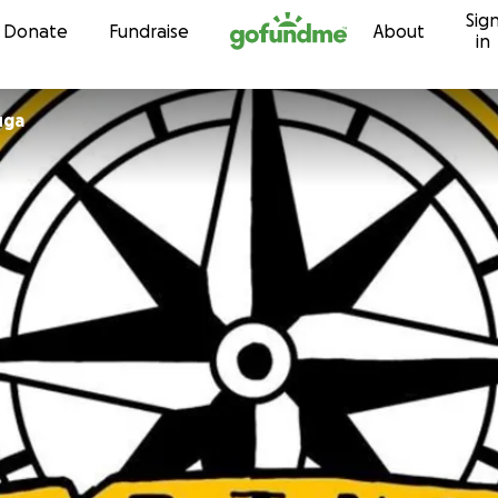
Sig
Skip to content
Donate
Fundraise
About
in
uga