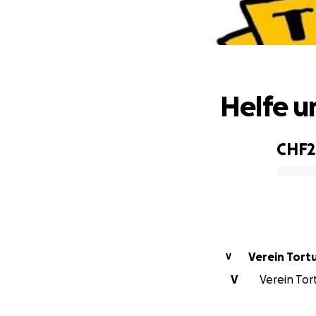
He
Helfe u
CHF2
0% complete
Verein Tort
V
V
Verein Tort