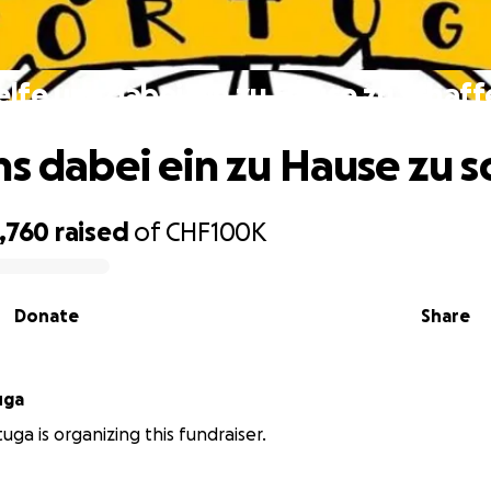
lfe uns dabei ein zu Hause zu schaf
ns dabei ein zu Hause zu s
,760
raised
of
CHF100K
Donate
Share
uga
uga is organizing this fundraiser.