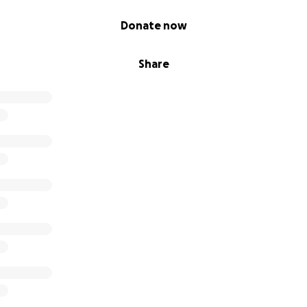
einzigartigen Projekts.
Donate now
Share