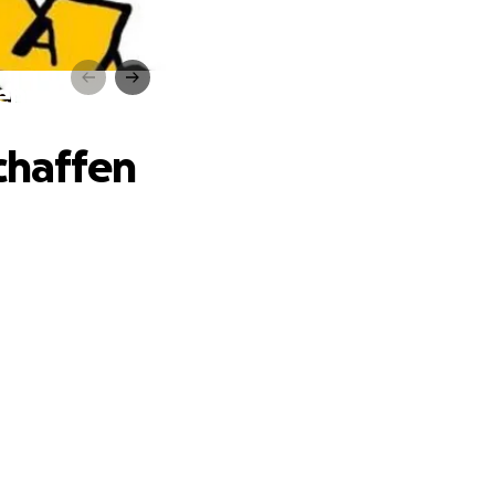
fen
chaffen