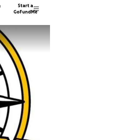
n
Start a
GoFundMe
U
B
L
21 dono