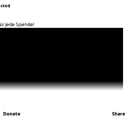
ected
für jede Spende!
Donate
Share