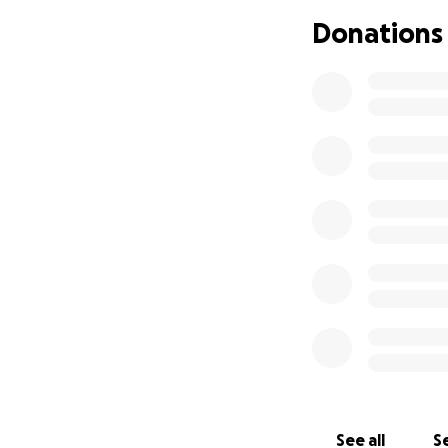
Das Projekt Tortu
Donations
psychischen Beein
Wohnplatz bietet.
angemessen zu unt
der zwischenmens
Im Herzen von Tor
hat, in dem er si
auch ein Ort zum 
Verein Tortuga ha
oft von der Gese
Die Bewohner von 
Mitglieder einer G
respektiert. Durc
ein Umfeld, in de
können.
See all
Se