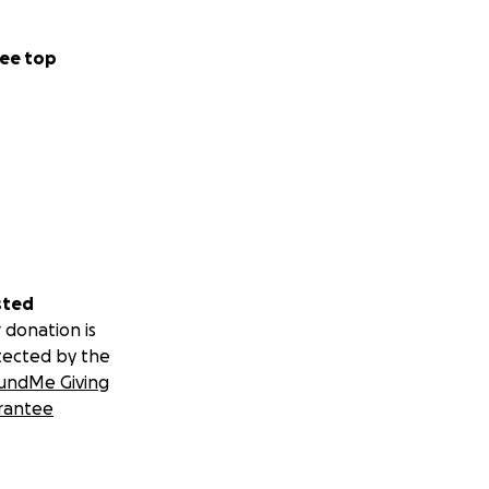
ee top
sted
 donation is
tected by the
undMe Giving
rantee