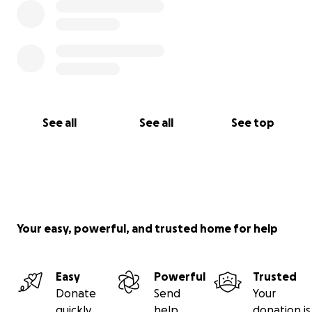
See all
See all
See top
Your easy, powerful, and trusted home for help
Easy
Powerful
Trusted
Donate
Send
Your
quickly
help
donation is