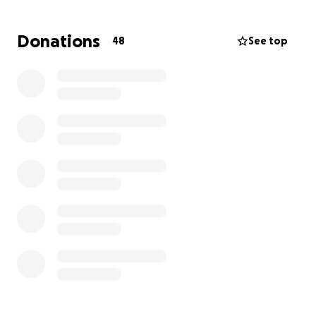
Das können wir nicht allein stemmen. Deshalb
Donations
48
See top
hoffen wir auf eure Unterstützung – jeder Beitrag
zählt, egal ob groß oder klein.
Denn wie wir sagen: „Hier zählt das Wir“ – und genau
darauf setzen wir jetzt.
Wenn du helfen möchtest, findest du unten alle
Infos zur Spende. Gemeinsam schaffen wir das – für
unseren Verein, für unsere Gemeinschaft.
Danke für eure Unterstützung!