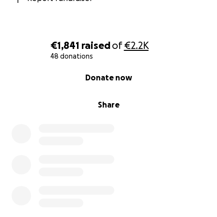
€1,841
raised
of
€2.2K
48 donations
0% complete
Donate now
Share