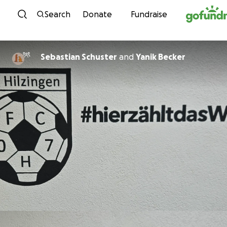
Skip to content
Search
Donate
Fundraise
Sebastian Schuster
and
Yanik Becker