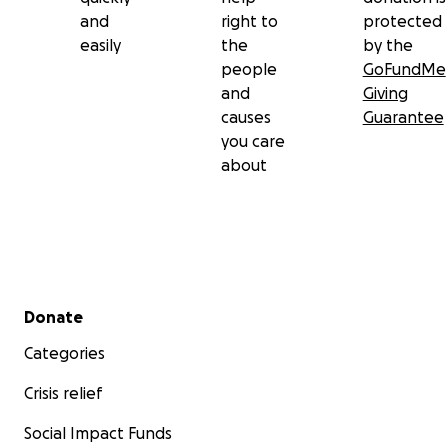
and
right to
protected
easily
the
by the
people
GoFundMe
and
Giving
causes
Guarantee
you care
about
Secondary menu
Donate
Categories
Crisis relief
Social Impact Funds