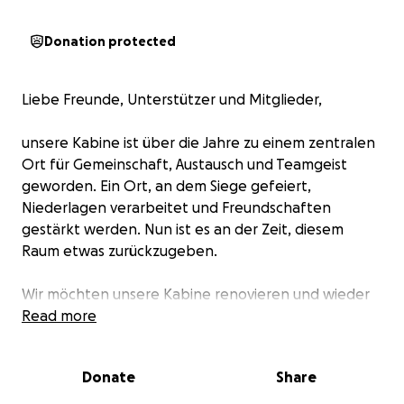
Donation protected
Liebe Freunde, Unterstützer und Mitglieder,
unsere Kabine ist über die Jahre zu einem zentralen
Ort für Gemeinschaft, Austausch und Teamgeist
geworden. Ein Ort, an dem Siege gefeiert,
Niederlagen verarbeitet und Freundschaften
gestärkt werden. Nun ist es an der Zeit, diesem
Raum etwas zurückzugeben.
Wir möchten unsere Kabine renovieren und wieder
zu einem Ort machen, an dem man sich gerne
Read more
aufhält – modern, gepflegt und einladend. In einem
zweiten Schritt sollen auch die Duschen aufgefrischt
Donate
Share
werden. Für die erste Etappe – die Renovierung der
Kabine