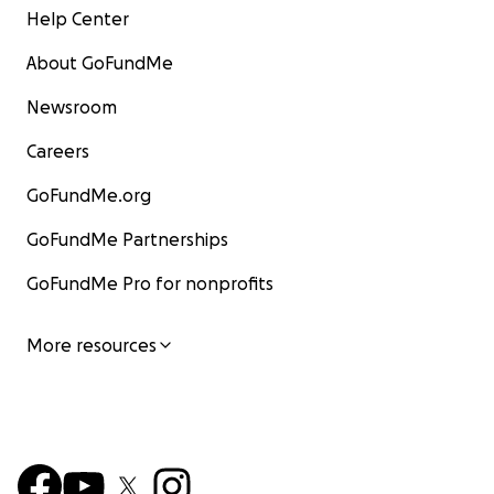
Help Center
About GoFundMe
Newsroom
Careers
GoFundMe.org
GoFundMe Partnerships
GoFundMe Pro for nonprofits
More resources