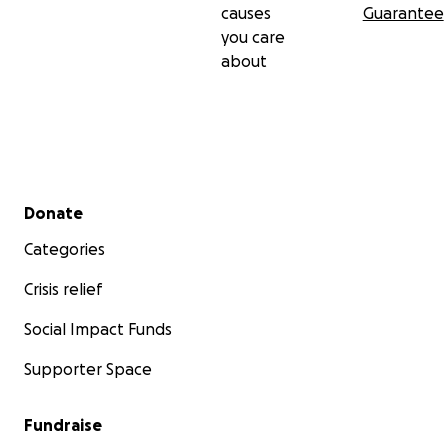
causes
Guarantee
you care
about
Secondary menu
Donate
Categories
Crisis relief
Social Impact Funds
Supporter Space
Fundraise