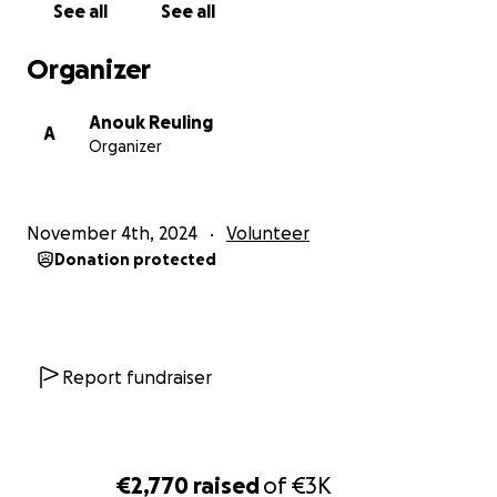
See all
See all
bedrag is welkom.
Organizer
Mochten er nog vragen zijn, bericht me dan gerust!
Anouk Reuling
Bedankt voor je steun!
A
Organizer
Liefs,
Anouk
November 4th, 2024
Volunteer
Donation protected
Report fundraiser
€2,770
raised
of
€3K