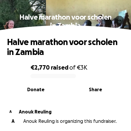
Halve marathon voor scholen
in Zambia
Halve marathon voor scholen
in Zambia
€2,770
raised
of
€3K
0% complete
Donate
Share
Anouk Reuling
A
A
Anouk Reuling is organizing this fundraiser.