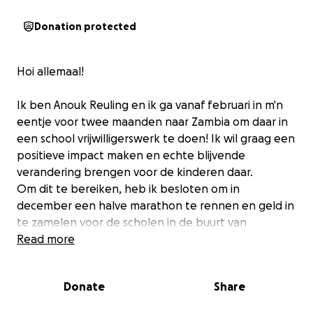
Donation protected
Hoi allemaal!
Ik ben Anouk Reuling en ik ga vanaf februari in m'n
eentje voor twee maanden naar Zambia om daar in
een school vrijwilligerswerk te doen! Ik wil graag een
positieve impact maken en echte blijvende
verandering brengen voor de kinderen daar.
Om dit te bereiken, heb ik besloten om in
december een halve marathon te rennen en geld in
te zamelen voor de scholen in de buurt van
Livingstone. Deze zomer begon ik met slechts twee
Read more
kilometer rennen, dus ik moet flink trainen om mijn
doel te bereiken! Wil jij mij sponsoren en bijdragen
Donate
Share
aan dit mooie doel?