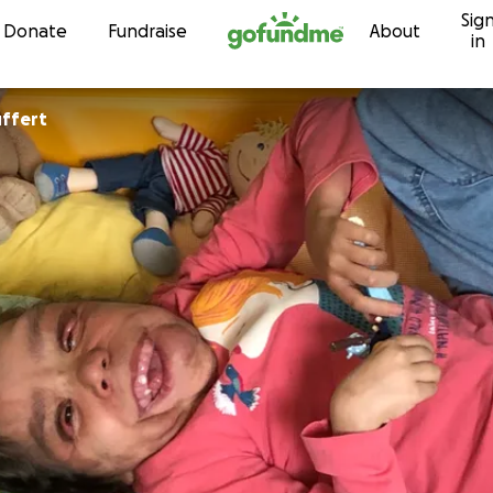
Sig
Skip to content
Donate
Fundraise
About
in
uffert