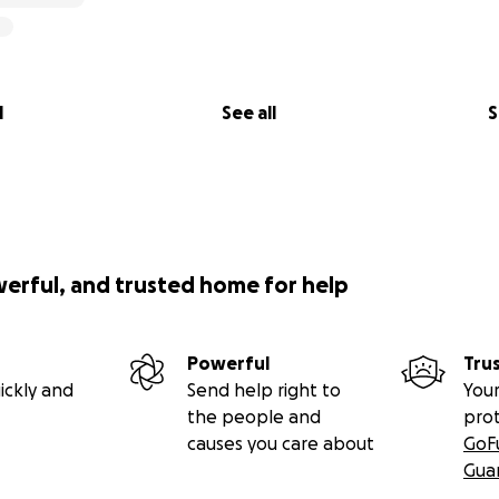
l
See all
S
werful, and trusted home for help
Powerful
Tru
ickly and
Send help right to
Your
the people and
pro
causes you care about
GoF
Gua