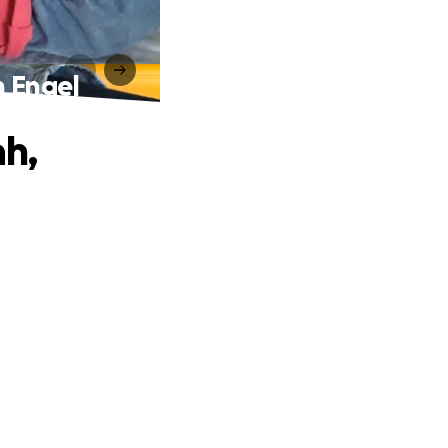
n Engel
ah,