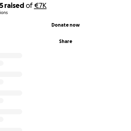
5
raised
of
€7K
ions
Donate now
Share