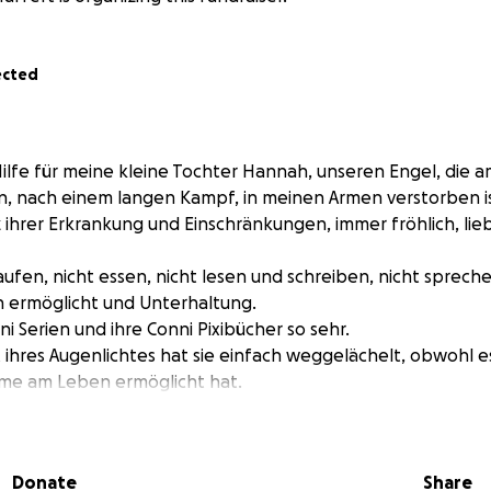
ected
Hilfe für meine kleine Tochter Hannah, unseren Engel, die a
en, nach einem langen Kampf, in meinen Armen verstorben is
 ihrer Erkrankung und Einschränkungen, immer fröhlich, lie
aufen, nicht essen, nicht lesen und schreiben, nicht spreche
n ermöglicht und Unterhaltung.
nni Serien und ihre Conni Pixibücher so sehr.
 ihres Augenlichtes hat sie einfach weggelächelt, obwohl es 
hme am Leben ermöglicht hat.
elacht, gesungen, Späße gemacht, uns und andere zum Lac
eben.
 uns ein Engel.
Donate
Share
 mein Sonnenschein, meine kleine Tochter Hannah einen b