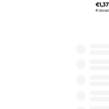
€1,37
41 donat
0% complete