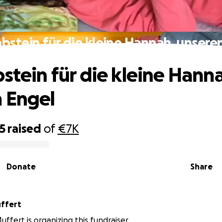
abstein für die kleine Hannah, unsere
bstein für die kleine Hann
 Engel
5
raised
of
€7K
Donate
Share
uffert
uffert is organizing this fundraiser.