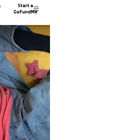
n
Start a
GoFundMe