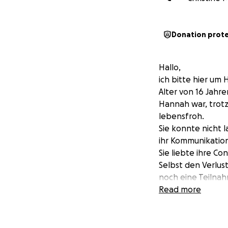
Donation prot
Hallo,
ich bitte hier um 
Alter von 16 Jahr
Hannah war, trotz
lebensfroh.
Sie konnte nicht l
ihr Kommunikatio
Sie liebte ihre Co
Selbst den Verlust
noch eine Teilna
Sie hat weiter g
Read more
so viel Liebe geg
Sie war und ist für
Ich möchte, dass