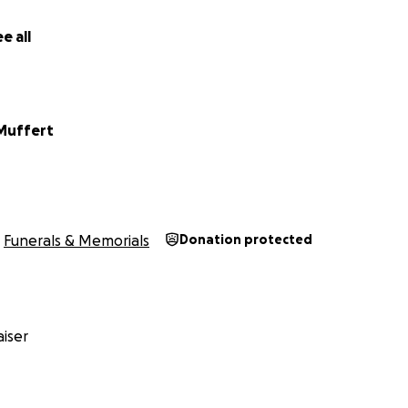
e all
 Muffert
Funerals & Memorials
Donation protected
iser