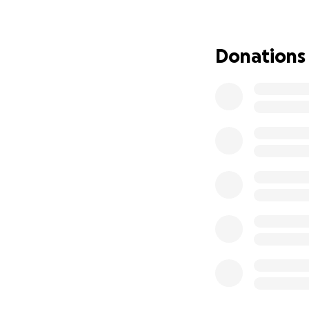
Grabstein bekom
Ihr Erdenbettche
Sie hat es so seh
Donations
zu bekommen, da s
Zur Zeit steht nu
Nach 16 Jahren Pf
übersteigen die K
Ich bitte deshalb
Einfassung für i