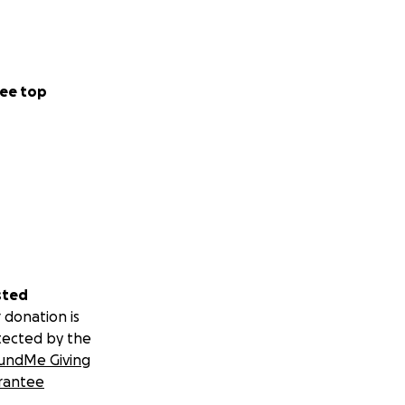
ee top
sted
 donation is
tected by the
undMe Giving
rantee