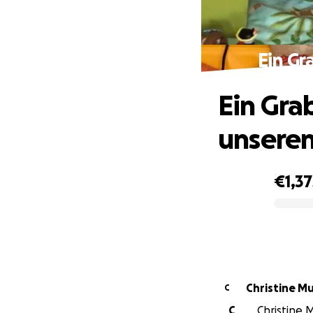
Ein Gr
Ein Gra
unseren
€1,37
0% complete
Christine M
C
C
Christine M