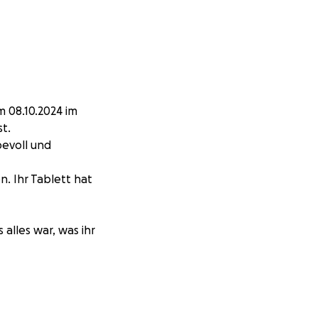
m 08.10.2024 im
t.
bevoll und
n. Ihr Tablett hat
alles war, was ihr
hen gebracht und
esonderen