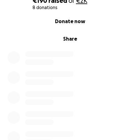
€190
raised
of
€2K
8 donations
0% complete
Donate now
Share