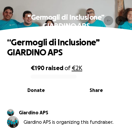
“Germogli di Inclusione”
GIARDINO APS
“Germogli di Inclusione”
GIARDINO APS
€190
raised
of
€2K
0% complete
Donate
Share
Giardino APS
Giardino APS is organizing this fundraiser.