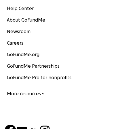
Help Center
About GoFundMe
Newsroom
Careers
GoFundMe.org
GoFundMe Partnerships
GoFundMe Pro for nonprofits
More resources