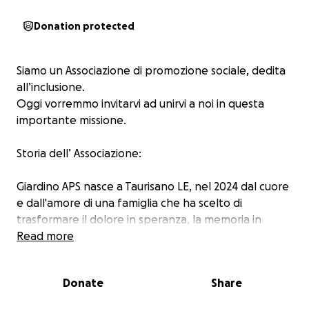
Donation protected
Siamo un Associazione di promozione sociale, dedita
all’inclusione.
Oggi vorremmo invitarvi ad unirvi a noi in questa
importante missione.
Storia dell’ Associazione:
Giardino APS nasce a Taurisano LE, nel 2024 dal cuore
e dall'amore di una famiglia che ha scelto di
trasformare il dolore in speranza, la memoria in
azione concreta.
Read more
Fondata da Alessandra Patisso in collaborazione con
il fratello Andrea e la cugina Clelia Mauro, la nostra
Donate
Share
associazione è un tributo vivente alla figura di Rocco
Patisso, uomo generoso, lavoratore instancabile e