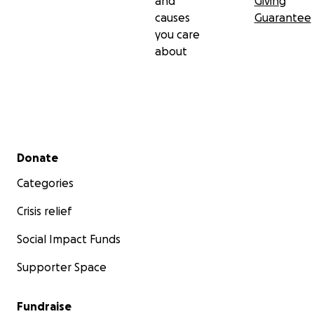
and
Giving
causes
Guarantee
you care
about
Secondary menu
Donate
Categories
Crisis relief
Social Impact Funds
Supporter Space
Fundraise