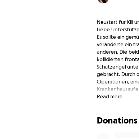
Neustart für Kili 
Liebe Unterstütze
Es sollte ein gem
veränderte ein tr
anderen. Die beid
kollidierten fron
Schutzengel unter
gebracht. Durch d
Operationen, ein
Krankenhausaufent
Beide zeigen trot
Read more
leicht ist.
Die körperliche un
Donations
kommen einige Her
wenn man wenige W
diesem Fall BEID