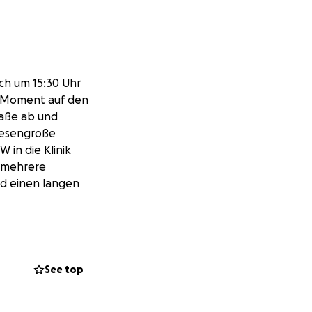
och um 15:30 Uhr
em Moment auf den
raße ab und
riesengroße
 in die Klinik
l mehrere
nd einen langen
initiv nicht immer
finanziell
, wie es ist,
See top
betrifft in
n sich unendlich