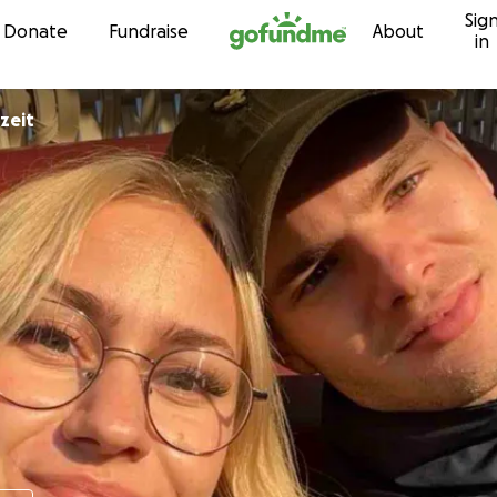
Sig
Skip to content
Donate
Fundraise
About
in
zeit