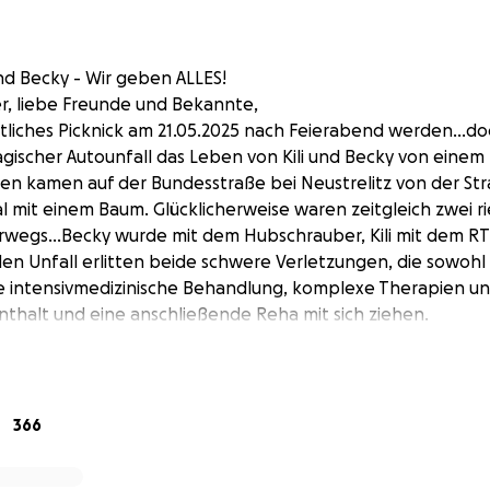
und Becky - Wir geben ALLES!
r, liebe Freunde und Bekannte,
ütliches Picknick am 21.05.2025 nach Feierabend werden...d
agischer Autounfall das Leben von Kili und Becky von ein
en kamen auf der Bundesstraße bei Neustrelitz von der St
tal mit einem Baum. Glücklicherweise waren zeitgleich zwei 
wegs...Becky wurde mit dem Hubschrauber, Kili mit dem RTW
en Unfall erlitten beide schwere Verletzungen, die sowoh
e intensivmedizinische Behandlung, komplexe Therapien u
halt und eine anschließende Reha mit sich ziehen.
z der schwierigen Umstände unglaublich viel Stärke, was def
d seelische Heilung ist nur ein Teil des langen Weges- auch 
ausforderungen. Ich denke, dass sich JEDER vorstellen kann
366
ochen vor der Abschlussprüfung der Ausbildung ( und das 
E) so etwas erleben muss. Besonders junge Menschen mache