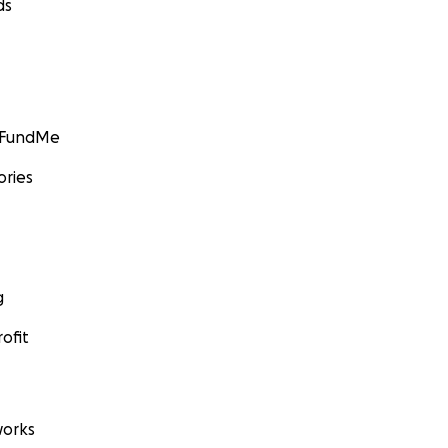
ds
GoFundMe
ories
g
ofit
orks