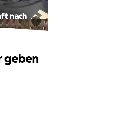
aft nach
r geben