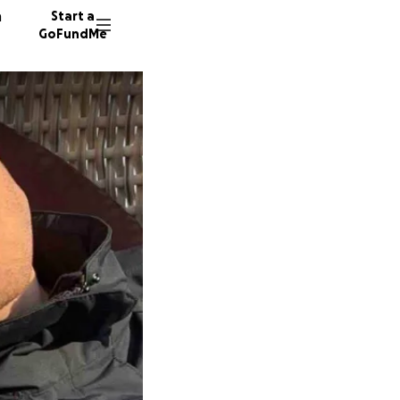
n
Start a
GoFundMe