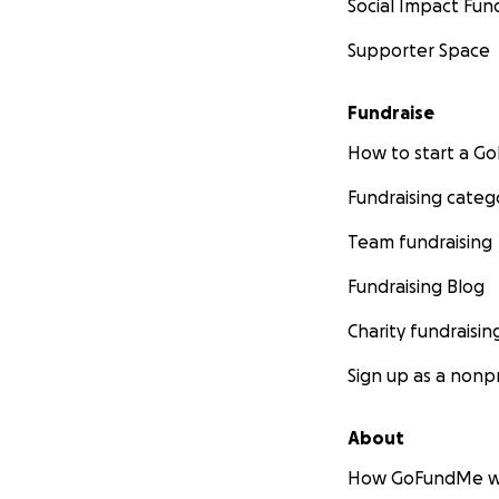
Social Impact Fun
Supporter Space
Fundraise
How to start a 
Fundraising categ
Team fundraising
Fundraising Blog
Charity fundraisin
Sign up as a nonpr
About
How GoFundMe w