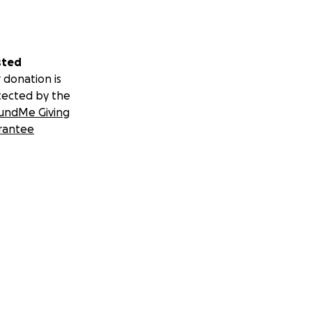
sted
 donation is
tected by the
undMe Giving
rantee