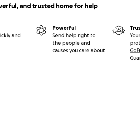
werful, and trusted home for help
Powerful
Tru
ickly and
Send help right to
Your
the people and
pro
causes you care about
GoF
Gua