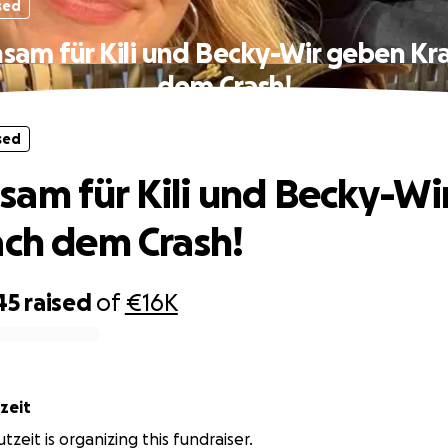
sed
am für Kili und Becky-Wir geben Kr
dem Crash!
sed
am für Kili und Becky-Wi
ach dem Crash!
45
raised
of
€16K
zeit
zeit is organizing this fundraiser.