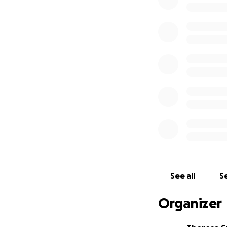
viele Gedanken, w
ich wieder mobil?
arbeiten?... und 
Ich starte diesen 
zu unterstützen un
natürlich ( gefüh
den beiden wiede
In diesem Sinne :
zählt und hilft je
Unterstützung!
Wir Danken Jedem 
auf dem laufende
See all
Se
Organizer