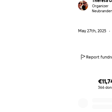
Theresa G
Organizer
Neubrande
May 27th, 2025
Report fundra
€11,7
366 don
0% complete