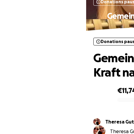
Donations pau
Gemeins
Donations pau
Gemeins
Kraft n
€11,7
0% complete
Theresa Gut
Theresa Gut