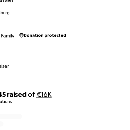
utzeit
nburg
Family
Donation protected
iser
45
raised
of
€16K
ations