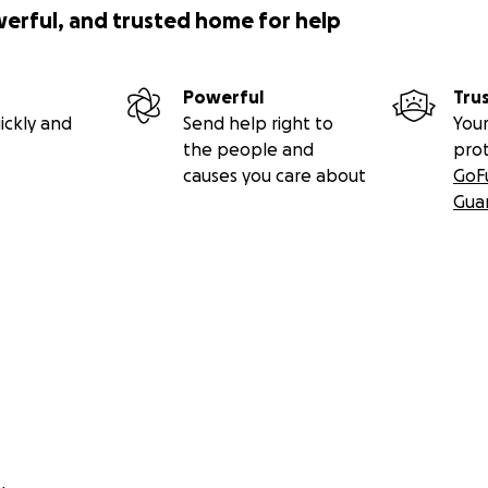
werful, and trusted home for help
Powerful
Tru
ickly and
Send help right to
Your
the people and
pro
causes you care about
GoF
Gua