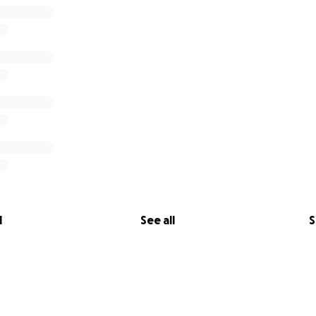
l
See all
S