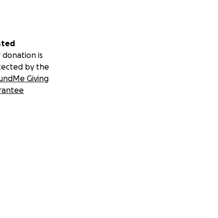
sted
 donation is
tected by the
undMe Giving
rantee