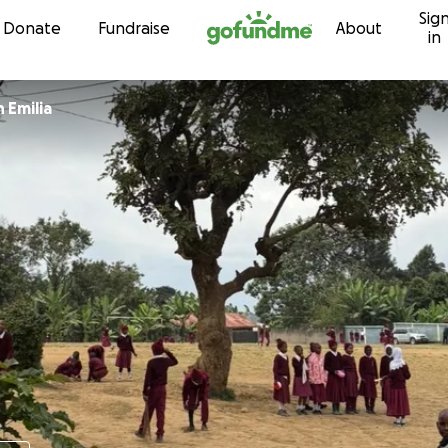
Sig
Skip to content
Donate
Fundraise
About
in
h Emilia