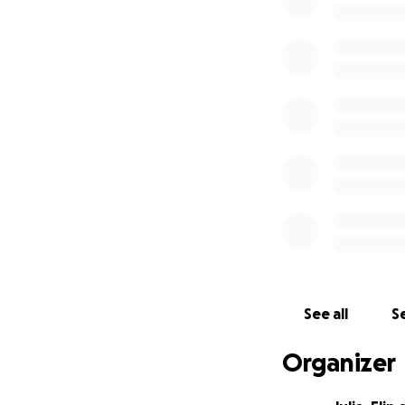
• Lekplatser, fun
Trots dessa utmani
hjärtskärande att 
Därför startar vi 
direkt till att fö
Vill du vara med 
Tillsammans kan vi
See all
Se
Organizer