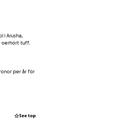
l i Arusha,
 oerhört tuff.
onor per år för
 – utan flera
 in när det
See top
nen – även när