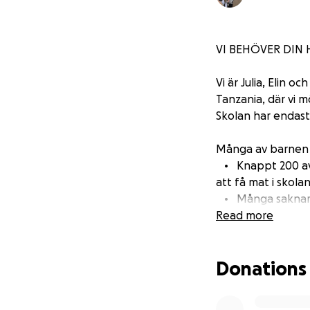
VI BEHÖVER DIN 
Vi är Julia, Elin o
Tanzania, där vi 
Skolan har endast 1
Många av barnen le
• Knappt 200 av 7
att få mat i skolan
• Många saknar he
• Klassrummen är t
Read more
elever får dela på
• Byggnaderna är i
Donations
regnar.
• Skolan saknar s
barnen är ute och