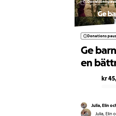
Donations pau
Ge ba
Donations pau
Ge barn
en bätt
kr 45
0% complete
Julia, Elin oc
Julia, Elin