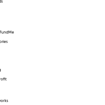
ds
GoFundMe
ories
g
ofit
orks