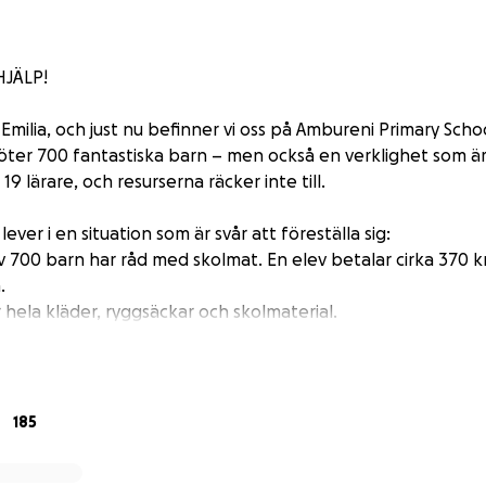
HJÄLP!
ch Emilia, och just nu befinner vi oss på Ambureni Primary Schoo
möter 700 fantastiska barn – men också en verklighet som är
9 lärare, och resurserna räcker inte till.
ver i en situation som är svår att föreställa sig:
00 barn har råd med skolmat. En elev betalar cirka 370 kr
.
la kläder, ryggsäckar och skolmaterial.
rånga och i vissa klassrum finns det inte ens stolar till alla
 en stol.
 dåligt skick, vissa med hål i taken som gör att det regnar
185
taket, vilket gör att fordon ibland genar över fotbollspla
 leker.