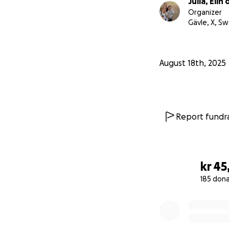
Julia, Elin
Organizer
Gävle, X, S
August 18th, 2025
Report fundra
kr 45
185 don
0% complete