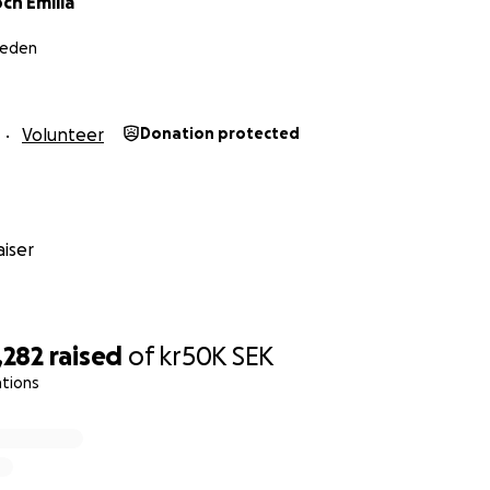
 och Emilia
weden
Volunteer
Donation protected
iser
,282
raised
of
kr50K
SEK
ations