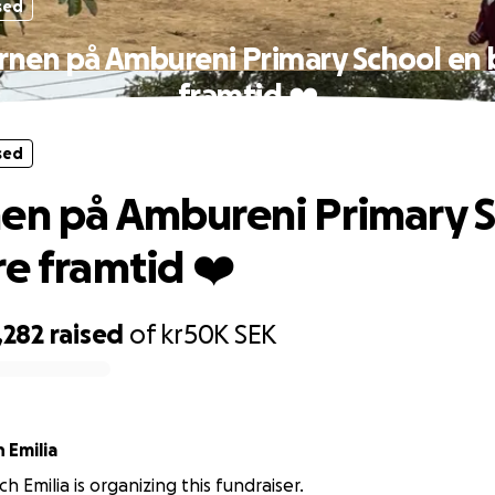
sed
rnen på Ambureni Primary School en 
framtid ❤️
sed
en på Ambureni Primary 
re framtid ❤️
,282
raised
of
kr50K
SEK
h Emilia
 och Emilia is organizing this fundraiser.