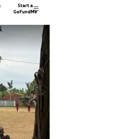
n
Start a
GoFundMe