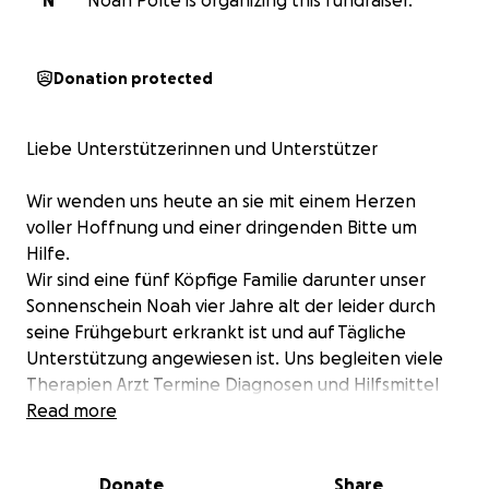
N
Noah Polte is organizing this fundraiser.
Donation protected
Liebe Unterstützerinnen und Unterstützer
Wir wenden uns heute an sie mit einem Herzen
voller Hoffnung und einer dringenden Bitte um
Hilfe.
Wir sind eine fünf Köpfige Familie darunter unser
Sonnenschein Noah vier Jahre alt der leider durch
seine Frühgeburt erkrankt ist und auf Tägliche
Unterstützung angewiesen ist. Uns begleiten viele
Therapien Arzt Termine Diagnosen und Hilfsmittel
wie z.b Rehabuggy, Rollstuhl und vieles mehr. Das
Read more
alles braucht viel Platz . Zur Zeit fahre ich ein klein
Dacia wo hinten drei Kinder Platz finden müssen
Donate
Share