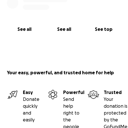
See all
See all
See top
Your easy, powerful, and trusted home for help
Easy
Powerful
Trusted
Donate
Send
Your
quickly
help
donation is
and
right to
protected
easily
the
by the
people
GoFundMe