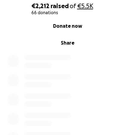
€2,212
raised
of
€5.5K
66 donations
0% complete
Donate now
Share