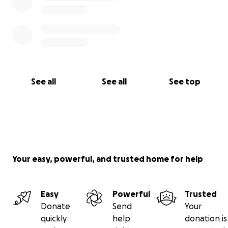
See all
See all
See top
Your easy, powerful, and trusted home for help
Easy
Powerful
Trusted
Donate
Send
Your
quickly
help
donation is