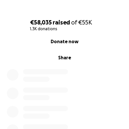
Vielen Dank!
Nancy, Michel und alle die der Familie in dieser
€58,035
raised
of
€55K
schweren Zeit zur Seite stehen.
1.3K donations
0% complete
Donate now
Share