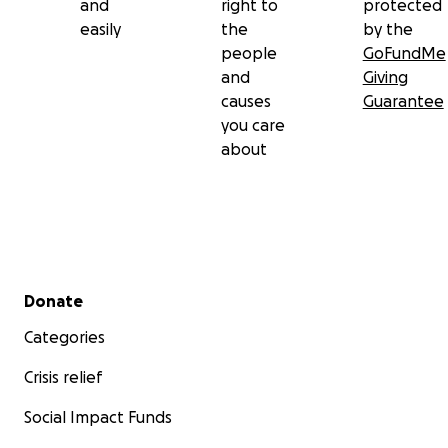
and
right to
protected
easily
the
by the
people
GoFundMe
and
Giving
causes
Guarantee
you care
about
Secondary menu
Donate
Categories
Crisis relief
Social Impact Funds