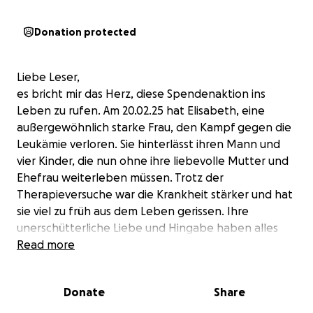
Donation protected
Liebe Leser,
es bricht mir das Herz, diese Spendenaktion ins
Leben zu rufen. Am 20.02.25 hat Elisabeth, eine
außergewöhnlich starke Frau, den Kampf gegen die
Leukämie verloren. Sie hinterlässt ihren Mann und
vier Kinder, die nun ohne ihre liebevolle Mutter und
Ehefrau weiterleben müssen. Trotz der
Therapieversuche war die Krankheit stärker und hat
sie viel zu früh aus dem Leben gerissen. Ihre
unerschütterliche Liebe und Hingabe haben alles
geprägt, was sie tat. Doch nun stehen wir vor dem
Read more
unfassbaren Schmerz.
Donate
Share
Im vergangenen Jahr, während sie voller Vorfreude
auf ihr viertes Kind war, erhielt Elisabeth die