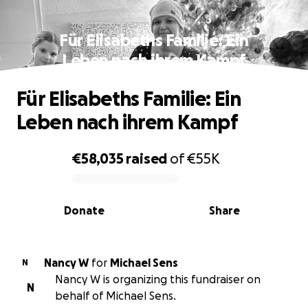
Für Elisabeths Familie: Ein
Leben nach ihrem Kampf
Für Elisabeths Familie: Ein
Leben nach ihrem Kampf
€58,035
raised
of
€55K
0% complete
Donate
Share
Nancy W
for
Michael Sens
N
Nancy W is organizing this fundraiser on
N
behalf of Michael Sens.