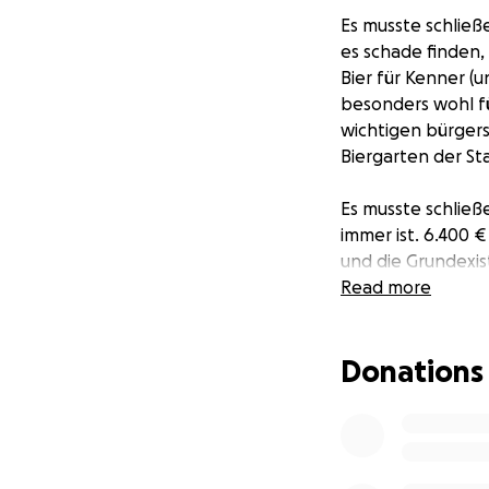
Es musste schließe
es schade finden,
Bier für Kenner (
besonders wohl f
wichtigen bürgers
Biergarten der St
Es musste schließ
immer ist. 6.400 
und die Grundexis
keine offiziellen
Read more
Wer spendet, beko
Donations
werden kann. Aber 