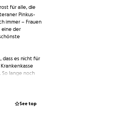
ost für alle, die
teraner Pinkus-
uch immer – Frauen
 eine der
 schönste
 dass es nicht für
, Krankenkasse
. So lange noch
se eingelöst
See top