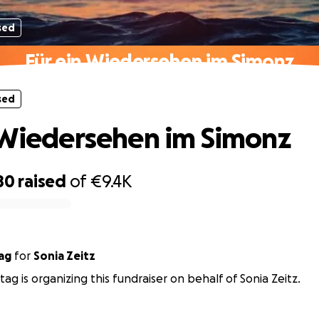
sed
Für ein Wiedersehen im Simonz
sed
 Wiedersehen im Simonz
80
raised
of
€9.4K
ag
for
Sonia Zeitz
tag is organizing this fundraiser on behalf of Sonia Zeitz.