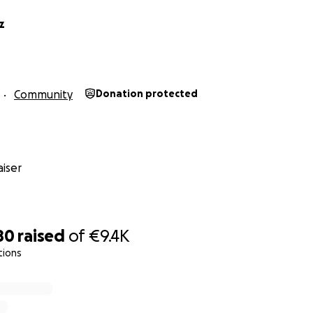
z
Community
Donation protected
iser
80
raised
of
€9.4K
tions