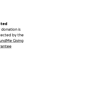
sted
 donation is
tected by the
undMe Giving
rantee