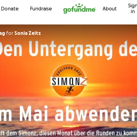
Sig
Skip to content
Donate
Fundraise
About
in
ag
for
Sonia Zeitz