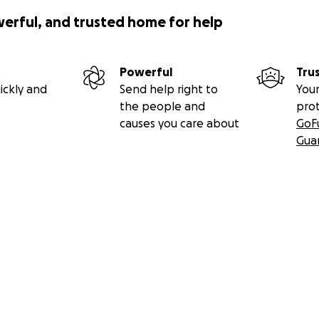
werful, and trusted home for help
Powerful
Tru
ickly and
Send help right to
Your
the people and
pro
causes you care about
GoF
Gua