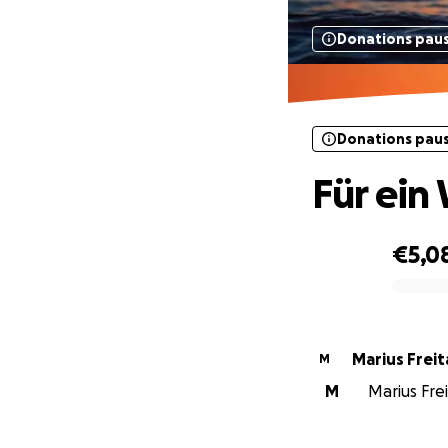
Donations pau
Donations pau
Für ein
€5,0
0% complete
Marius Freit
M
M
Marius Frei