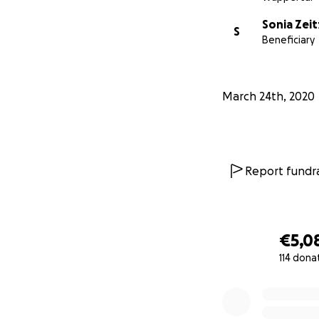
Sonia Zeit
S
Beneficiary
March 24th, 2020
Report fundra
€5,0
114 dona
0% complete