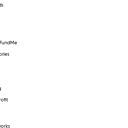
ds
GoFundMe
ories
g
ofit
orks