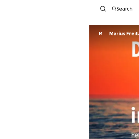
Search
Marius Freit
M