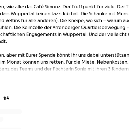
n, wie alle: das Café Simonz. Der Treffpunkt für viele. Der Tr
 dass Wuppertal keinen Jazzclub hat. Die Schänke mit Müns
und Veltins für alle anderen). Die Kneipe, wo sich – warum a
ühlen. Die Keimzelle der Arrenberger Quartiersbewegung –
chaftlichen Engagements in Wuppertal. Und der vielleicht
adt.
en, aber mit Eurer Spende könnt Ihr uns dabei unterstützen,
€ im Monat können uns retten. Für die Miete, Nebenkosten
tenz des Teams und der Pächterin Sonia mit ihren 3 Kindern
 Hilfsprogramme greifen, sind wir auf Euch angewiesen.
mmt eine Spendenquittung, die als Gutschein nach der Kri
nicht muss – wer drauf verzichtet, hilft natürlich doppelt!
114