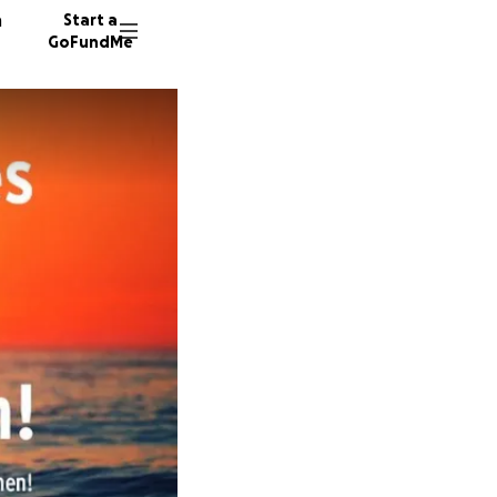
n
Start a
GoFundMe
A
114 don