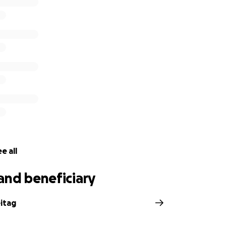
e all
and beneficiary
itag