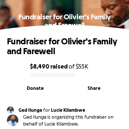
Fundraiser for Olivier's Family
and Farewell
Fundraiser for Olivier's Family
and Farewell
$8,490
raised
of
$55K
0% complete
Donate
Share
Gad Ilunga
for
Lucie Kilambwe
Gad Ilunga is organizing this fundraiser on
behalf of Lucie Kilambwe.