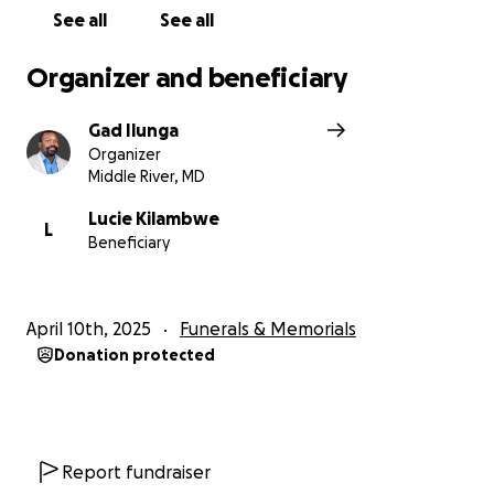
my sister da Lucie and the children will face
See all
See all
emotional and financial challenges as they navigate
life without tonton Olivier.
Organizer and beneficiary
Our goal is to raise $55,000 to ensure a dignified
Gad Ilunga
farewell for tonton Olivier and provide the
Organizer
necessary support for his grieving family.
Middle River, MD
Any contribution, no matter the size, will make a
Lucie Kilambwe
L
Beneficiary
profound difference in helping us honor tonton
Olivier’s legacy and supporting his family during this
devastating time.
April 10th, 2025
Funerals & Memorials
We are incredibly grateful for your kindness, prayers,
Donation protected
and generosity. Your support means the world to us
and brings comfort during this difficult journey.
With heartfelt thanks,
Report fundraiser
Gad Monga Ilunga