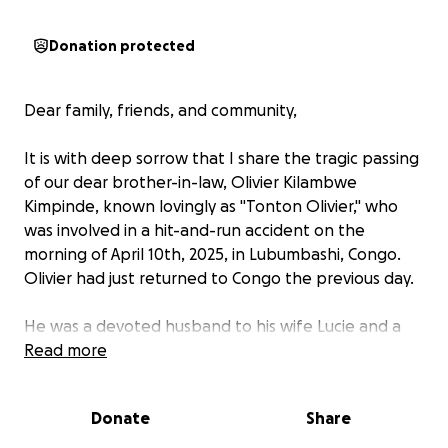
Donation protected
Dear family, friends, and community,
It is with deep sorrow that I share the tragic passing
of our dear brother-in-law, Olivier Kilambwe
Kimpinde, known lovingly as "Tonton Olivier," who
was involved in a hit-and-run accident on the
morning of April 10th, 2025, in Lubumbashi, Congo.
Olivier had just returned to Congo the previous day.
He was a devoted husband to his wife Lucie and a
caring father to their three wonderful children.
Read more
Olivier was also passionate about music and
dedicated himself to preserving and teaching the
Donate
Share
rich heritage of music through initiatives like Sound
of Congo, an organization that raised funds to buy