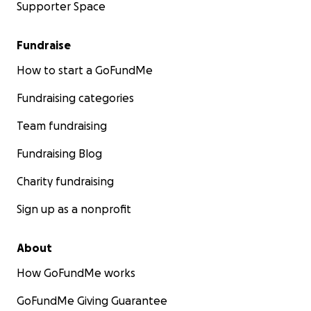
Supporter Space
Nous vous sommes profondément reconnaissants
pour votre gentillesse, vos prières et votre
Fundraise
générosité. Votre soutien nous apporte un grand
How to start a GoFundMe
réconfort dans ce moment difficile.
Fundraising categories
Avec toute ma gratitude,
Team fundraising
Gad Monga Ilunga
Fundraising Blog
(Au nom de la Da Lucie et des enfants)
Charity fundraising
Sign up as a nonprofit
About
How GoFundMe works
GoFundMe Giving Guarantee