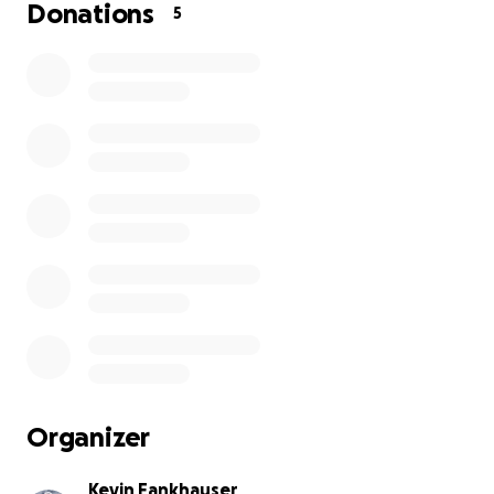
Mit eurer Unterstützung möchten wir Full Circle
Donations
5
Journey Wirklichkeit werden lassen – eine Reise zu
Herkunft, Heilung und Hoffnung.
Doch uns geht es nicht nur um unsere persönliche
Geschichte. 50% eurer Spenden, die wir über diese
Kampagne sammeln, werden an eine wohltätige
Organisation in Singapur gehen – als Zeichen der
Dankbarkeit gegenüber dem Land, in dem Kevins
familiäre Wurzeln liegen, und als Beitrag für
Menschen, die dort Unterstützung brauchen. Die
anderen 50% verwenden wir für unsere
Reisekosten; zur Deckung unserer Verpflegung,
Unterkunft und grundlegenden Reisekosten.
Gemeinsam können wir etwas bewegen – auf der
Straße, in unseren Herzen und für andere.
Organizer
Kevin Fankhauser