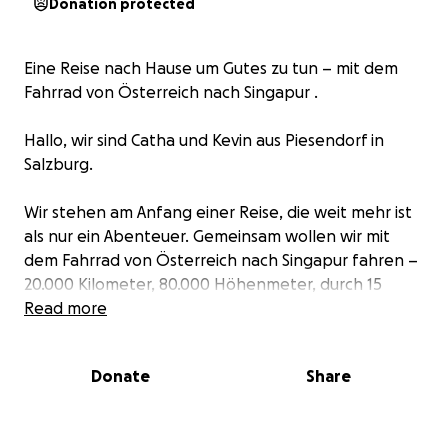
Donation protected
Eine Reise nach Hause um Gutes zu tun – mit dem
Fahrrad von Österreich nach Singapur .
Hallo, wir sind Catha und Kevin aus Piesendorf in
Salzburg.
Wir stehen am Anfang einer Reise, die weit mehr ist
als nur ein Abenteuer. Gemeinsam wollen wir mit
dem Fahrrad von Österreich nach Singapur fahren –
20.000 Kilometer, 80.000 Höhenmeter, durch 15
Länder.
Read more
Zwei Menschen, ein Ziel: Kevins Wurzeln finden. Und
Donate
Share
den Versuch wagen, eine lange geteilte Familie
wieder zu verbinden.