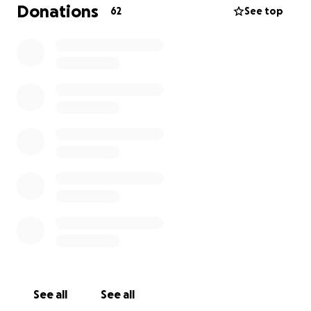
Südafrika und Uganda antreten. Um das Ganze
Donations
62
See top
finanziell ermöglichen zu können, ist das Ziel circa
3900€ durch Spenden zu sammeln. Jede einzelne
Spende hilft mir dabei persönlich ein erfolgreiches
und lehrreiches Jahr zu haben und dabei gleichzeitig
die sozialen Projekte vor Ort, aber auch die des ASC
Göttingens und
weltwärts
nachhaltig zu
unterstützen, sodass es solche Angebote zum
interkulturellen Austausch auch in naher Zukunft
geben kann.
Ich bin in diesem Fall über jede einzelne getätigte
Spende unglaublich dankbar und werde es
wahrscheinlich nicht hinbekommen, jeder Spende
die Aufmerksamkeit zu schenken, die sie verdient
hätte und mich so zu bedanken, wie es nötig wäre.
See all
See all