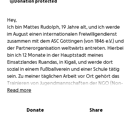
Donation protected
Hey,
Ich bin Mattes Rudolph, 19 Jahre alt, und ich werde
im August einen internationalen Freiwilligendienst
zusammen mit dem ASC Göttingen (von 1846 e.V.) und
der Partnerorganisation
weltwärts
antreten. Hierbei
bin ich 12 Monate in der Hauptstadt meines
Einsatzlandes Ruandas, in Kigali, und werde dort
sozial in einem Fußballverein und einer Schule tätig
sein. Zu meiner täglichen Arbeit vor Ort gehört das
Trainieren von Jugendmannschaften der
NGO
(Non-
Governmental-Organization)
Read more
Esperance
Kigali
und
das Leiten von Sprachkursen in der Schule.
Zusammen mit sechs anderen Freiwilligen in Kigali
Donate
Share
sind wir ein Teil der Nord/Süd-Kampagne mit
insgesamt 85 Freiwilligen, die ihre Reise aus
Deutschland in Richtung Ruanda, Tansania, Namibia,