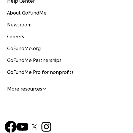
Help Center
About GoFundMe
Newsroom
Careers
GoFundMe.org
GoFundMe Partnerships
GoFundMe Pro for nonprofits
More resources