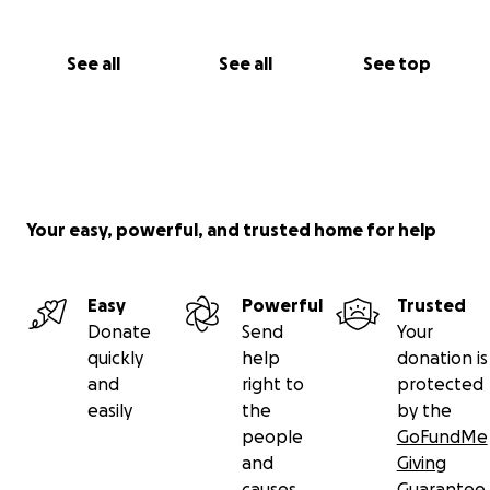
See all
See all
See top
Your easy, powerful, and trusted home for help
Easy
Powerful
Trusted
Donate
Send
Your
quickly
help
donation is
and
right to
protected
easily
the
by the
people
GoFundMe
and
Giving
causes
Guarantee