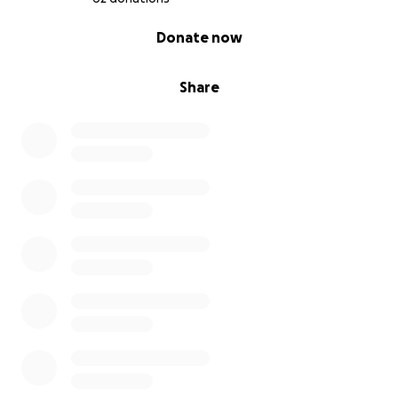
0% complete
Donate now
Share