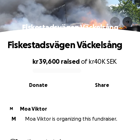
Fiskestadsvägen Väckelsång
Fiskestadsvägen Väckelsång
kr 39,600
raised
of
kr40K
SEK
0% complete
Donate
Share
Moa Viktor
M
M
Moa Viktor is organizing this fundraiser.