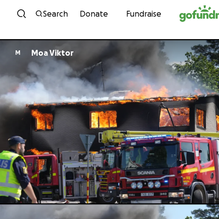
Skip to content
Search
Donate
Fundraise
Moa Viktor
M