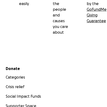
easily
the
by the
people
GoFundMe
and
Giving
causes
Guarantee
you care
about
Secondary menu
Donate
Categories
Crisis relief
Social Impact Funds
Supporter Space