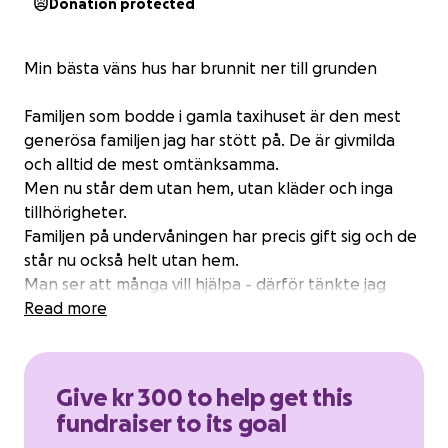
Donation protected
Min bästa väns hus har brunnit ner till grunden
Familjen som bodde i gamla taxihuset är den mest
generösa familjen jag har stött på. De är givmilda
och alltid de mest omtänksamma.
Men nu står dem utan hem, utan kläder och inga
tillhörigheter.
Familjen på undervåningen har precis gift sig och de
står nu också helt utan hem.
Man ser att många vill hjälpa - därför tänkte jag
starta en insamling.
Read more
De är hur tacksamma som helst men
det kan behövas för att komma på fötter igen ❤️
Give kr 300 to help get this
fundraiser to its goal