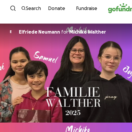
Skip to content
Search
Donate
Fundraise
Elfriede Neumann
for
Michiko Walther
E