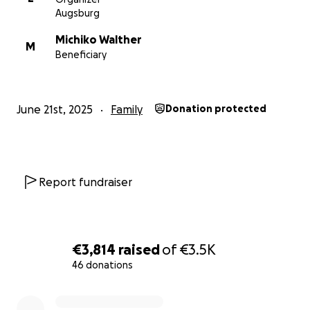
Augsburg
Michiko Walther
M
Beneficiary
June 21st, 2025
Family
Donation protected
Report fundraiser
€3,814
raised
of
€3.5K
46 donations
0% complete