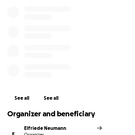
Gemeinde alles miteinander teilte und gerade
diejenigen, die Hilfe brauchten, finanziell
unterstützten, so dass es niemandem an etwas
mangelte. Das soll unser Vorbild sein! (Apg. 2, 44-45)
Wir wollen für Familie Walther ein Segen sein und
ganz praktisch Gemeinde sein! Machst Du mit?
See all
See all
Organizer and beneficiary
Elfriede Neumann
E
Organizer