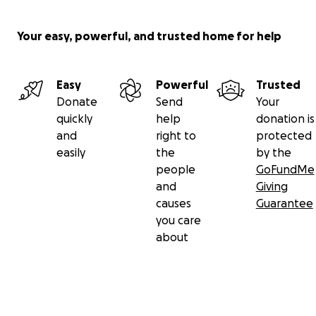
Your easy, powerful, and trusted home for help
Easy
Powerful
Trusted
Donate
Send
Your
quickly
help
donation is
and
right to
protected
easily
the
by the
people
GoFundMe
and
Giving
causes
Guarantee
you care
about