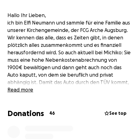
Hallo Ihr Lieben,
ich bin Elfi Neumann und sammle für eine Familie aus
unserer Kirchengemeinde, der FCG Arche Augsburg.
Wir kennen das alle, dass es Zeiten gibt, in denen
plötzlich alles zusammenkommt und es finanziell
herausfordernd wird. So auch aktuell bei Michiko: Sie
muss eine hohe Nebenkostenabrechnung von
1900€ bewältigen und dann geht auch noch das
Auto kaputt, von dem sie beruflich und privat
abhängig ist. Damit das Auto durch den TÜV kommt,
musste leider einiges repariert werden: Bremsen,
Read more
Stoßdämpfer und noch weitere Teile… Diese Kosten
liegen geschätzt bei ca. 1000-1500€. Lasst uns
Donations
zusammen helfen und Michiko unterstützen, die als
46
See top
alleinerziehende Mama alles so grandios bewältigt,
aber jetzt unsere Hilfe braucht.
In der Apostelgeschichte lesen wir, dass die erste