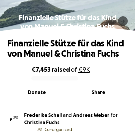
Finanzielle Stütze für das Kind
von Manuel & Christina Fuchs
Finanzielle Stütze für das Kind
von Manuel & Christina Fuchs
€7,453
raised
of
€9K
0% complete
Donate
Share
Frederike Schell
and
Andreas Weber
for
F
Christina Fuchs
Co-organized