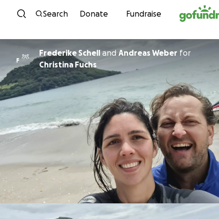
Skip to content
Search
Donate
Fundraise
Frederike Schell
and
Andreas Weber
for
F
Christina Fuchs