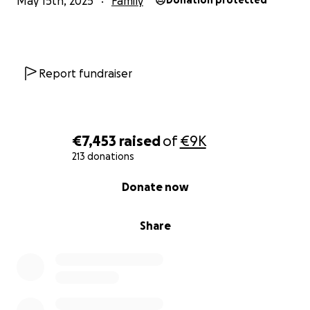
May 15th, 2025
Family
Donation protected
Report fundraiser
€7,453
raised
of
€9K
213 donations
0% complete
Donate now
Share