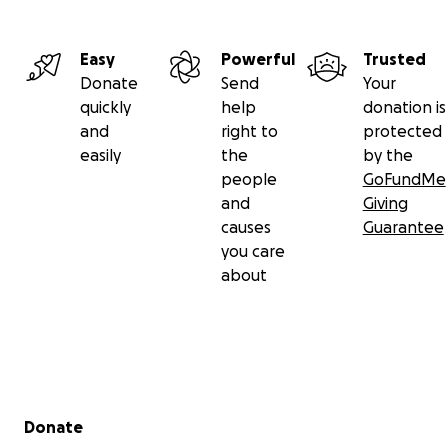
Easy
Powerful
Trusted
Donate
Send
Your
quickly
help
donation is
and
right to
protected
easily
the
by the
people
GoFundMe
and
Giving
causes
Guarantee
you care
about
Secondary menu
Donate