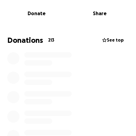
schlagen, fing ein anderes an. Christina hatte nur
einen Tag nach seinem plötzlichen Tod die
Donate
Share
Gewissheit: sie erwartet das gemeinsame Kind.
Und nun wächst in der wohl schwierigsten Zeit ein
Teil von Manu zu Leben heran. Wir sind alle
Donations
213
See top
unendlich dankbar, dass es dem kleinen Wunder gut
geht und freuen uns sehr auf den Nachwuchs.
Nächste Woche geht Christina in den Mutterschutz.
Wir möchten Christina in der nächsten Zeit als
alleinerziehende Mama finanziell unter die Arme
greifen. Die Spendenaktion dient dazu, dem
Nachwuchs eine finanzielle und auch emotionale
Absicherung zu schaffen, auf die Christina oder
später auch das Kind selbst zugreifen können.
Jede Spende - ganz gleich in welcher Höhe - hilft
und wird die beiden erreichen.