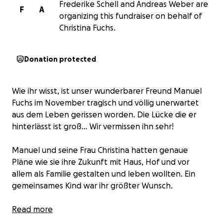
Frederike Schell and Andreas Weber are
F
A
organizing this fundraiser on behalf of
Christina Fuchs.
Donation protected
Wie ihr wisst, ist unser wunderbarer Freund Manuel
Fuchs im November tragisch und völlig unerwartet
aus dem Leben gerissen worden. Die Lücke die er
hinterlässt ist groß… Wir vermissen ihn sehr!
Manuel und seine Frau Christina hatten genaue
Pläne wie sie ihre Zukunft mit Haus, Hof und vor
allem als Familie gestalten und leben wollten. Ein
gemeinsames Kind war ihr größter Wunsch.
Ungefähr zur Zeit als Manus Herz aufhörte zu
Read more