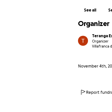
See all
Se
Organizer
Teranga 
Organizer
Villafranca 
November 4th, 2
Report fundra