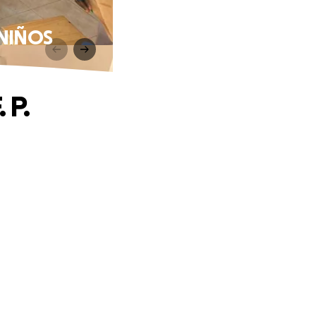
 NIÑOS
 P.