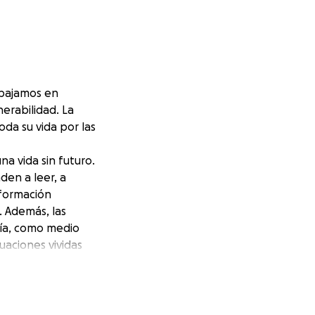
abajamos en
erabilidad. La
da su vida por las
a vida sin futuro.
den a leer, a
 formación
. Además, las
nía, como medio
tuaciones vividas
que trabajamos
dos, en Senegal el
s apoyo urgente