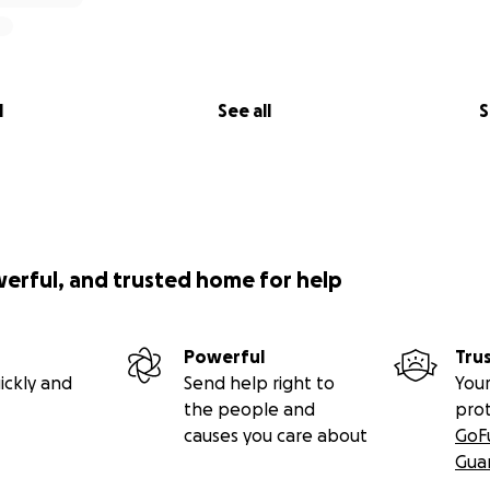
l
See all
S
werful, and trusted home for help
Powerful
Tru
ickly and
Send help right to
Your
the people and
pro
causes you care about
GoF
Gua