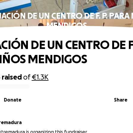
IACIÓN DE UN CENTRO DE F. P. PARA
MENDIGOS
CIÓN DE UN CENTRO DE F.
IÑOS MENDIGOS
6
raised
of
€1.3K
Donate
Share
tremadura
tremadura is organizing this fundraiser.