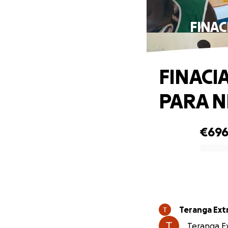
FINAC
FINACIA
PARA N
€69
0% complete
Teranga Ex
Teranga Ex