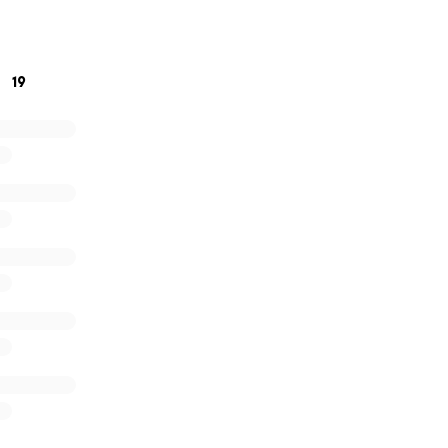
 cerrar nuestro centro.
19