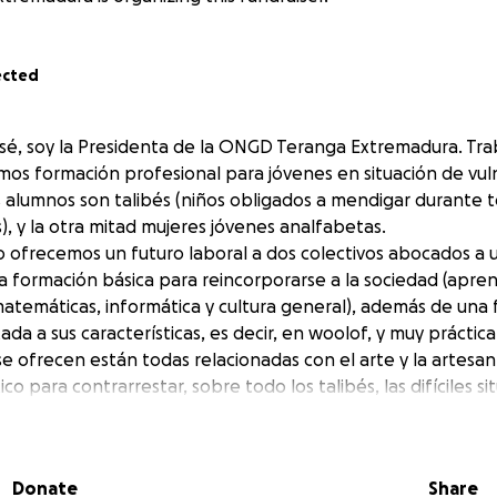
ected
osé, soy la Presidenta de la ONGD Teranga Extremadura. Tr
mos formación profesional para jóvenes en situación de vuln
 alumnos son talibés (niños obligados a mendigar durante to
), y la otra mitad mujeres jóvenes analfabetas.
 ofrecemos un futuro laboral a dos colectivos abocados a un
 formación básica para reincorporarse a la sociedad (apren
 matemáticas, informática y cultura general), además de una
da a sus características, es decir, en woolof, y muy práctica
e ofrecen están todas relacionadas con el arte y la artesa
o para contrarrestar, sobre todo los talibés, las difíciles si
 mendigos.
s difícil, las subvenciones son cada vez más pequeñas, y aun
nseguir socios y en actividades solidarias para recaudar fon
Donate
Share
subido muchísimo, y cada vez todo es más caro. Necesitamo