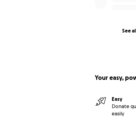
See al
Your easy, po
Easy
Donate qu
easily