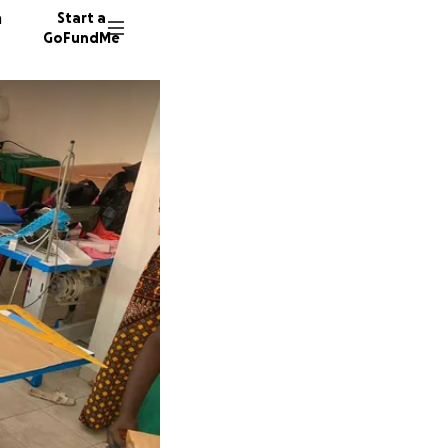
n
Start a
GoFundMe