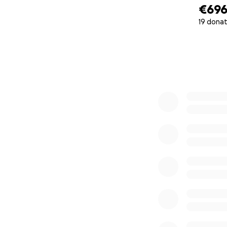
€69
19 donat
0% complete