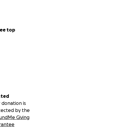
ee top
sted
 donation is
tected by the
undMe Giving
rantee