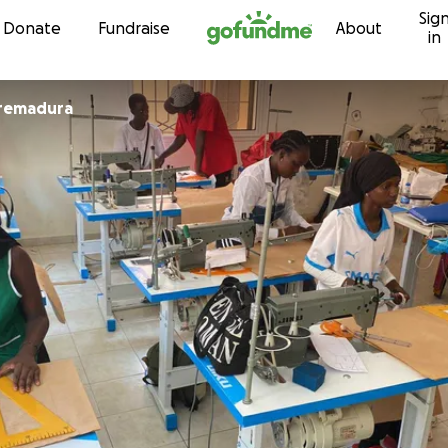
Sig
Skip to content
Donate
Fundraise
About
in
tremadura