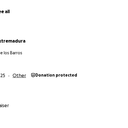
e all
Extremadura
de los Barros
025
Other
Donation protected
iser