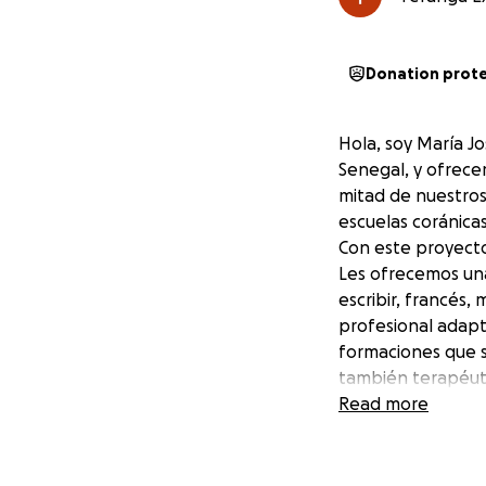
Donation prot
Hola, soy María J
Senegal, y ofrece
mitad de nuestros
escuelas coránicas
Con este proyecto
Les ofrecemos una
escribir, francés,
profesional adapta
formaciones que s
también terapéutic
en sus vidas como
Read more
La financiación e
muchísimo para co
nivel de vida ha 