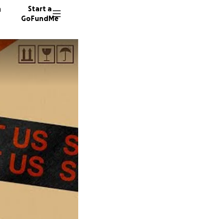
n
Start a
GoFundMe
L
R
C
266 don