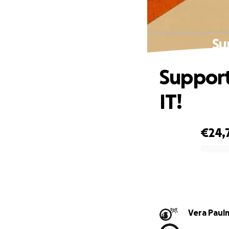
Su
Suppor
IT!
€24,
0% complete
Vera 