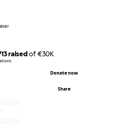
!
tzen
für die Genossenschaft benötigen wir 100.000€. Hinzu kom
iser
bau und Umzug. Um diese Summen zu stemmen, setzen wir
d Spenden.
s Spiel
713
raised
of
€30K
ene Möglichkeiten, uns dabei zu unterstützen:
ations
ns Geld – auch kleine Spenden zählen!
Donate now
gemeinnützig, deine Spende kannst du also von der Steuer 
Leih uns etwas von dem, was du übrig hast!
Share
redit-Kampagne schicken wir dir gerne zu und beantworten
n: direktkredit [ät] filmarche.de
kte
: Biete uns deine Fähigkeiten oder dein Netzwerk an!
Soli-Workshop geben oder deinen Film im Rahmen dieser 
euen uns auch über Kontakte, die das Fundraising unterstüt