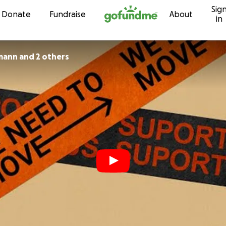
Sig
Skip to content
Donate
Fundraise
About
in
Paulmann and 2 others