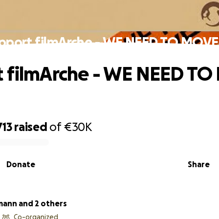
pport filmArche - WE NEED TO MOVE 
t filmArche - WE NEED T
713
raised
of
€30K
Donate
Share
Paulmann and 2 others
Co-organized