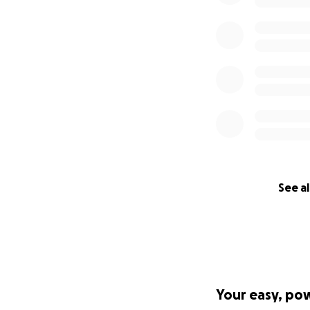
Vielen Dank für d
langlebigen Hafen 
PS: Bitte Weiterle
See al
Your easy, po