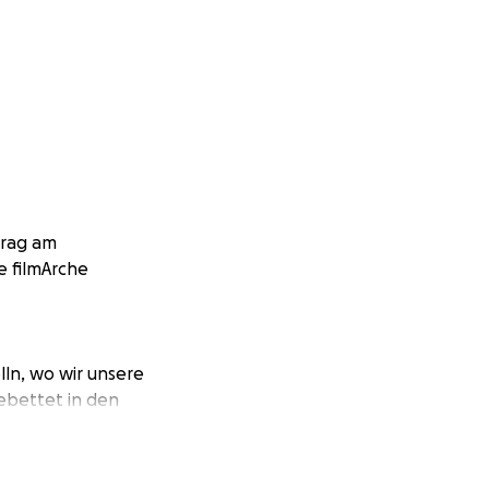
trag am
e filmArche
ln, wo wir unsere
ebettet in den
n bis Ende
n wir die nötigen