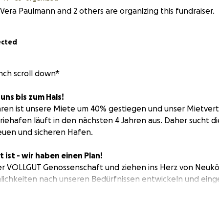
Vera Paulmann and 2 others are organizing this fundraiser.
ected
ench scroll down*
uns bis zum Hals!
hren ist unsere Miete um 40% gestiegen und unser Mietver
riehafen läuft in den nächsten 4 Jahren aus. Daher sucht di
euen und sicheren Hafen.
 ist - wir haben einen Plan!
er VOLLGUT Genossenschaft und ziehen ins Herz von Neuköl
lichkeiten nach unseren Bedürfnissen entwickeln und eing
Kulturleben mitgestalten.
lan der filmArche starten wir diese Kampagne und brauche
unseren letzten Anteil an Eigenkapital 30.000€ – dann habe