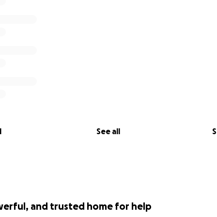
eine Unterstützung! Zusammen mit dir können wir den Kurs 
für die filmArche sichern!
iten :)
l
See all
S
werful, and trusted home for help