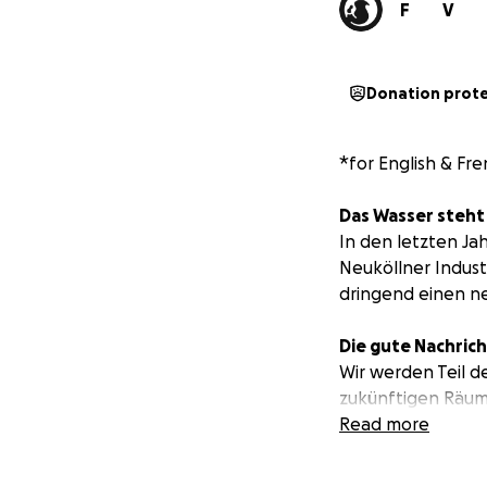
F
V
Donation prot
*for English & Fr
Das Wasser steht 
In den letzten Ja
Neuköllner Indust
dringend einen n
Die gute Nachricht
Wir werden Teil d
zukünftigen Räum
Kiez das dortige 
Read more
Für den Rettungsp
Februar 2025 für 