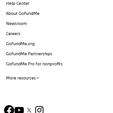
Help Center
berechtigten
informieren:
About GoFundMe
Pressemitteilung zur Sitzung im Bundestag
27.06.20
25
Newsroom
Pressemitteilung von PRO ASYL
Careers
Meldung von Beck-aktuell
GoFundMe.org
VON HERZEN: DANKE.
GoFundMe Partnerships
GoFundMe Pro for nonprofits
More resources