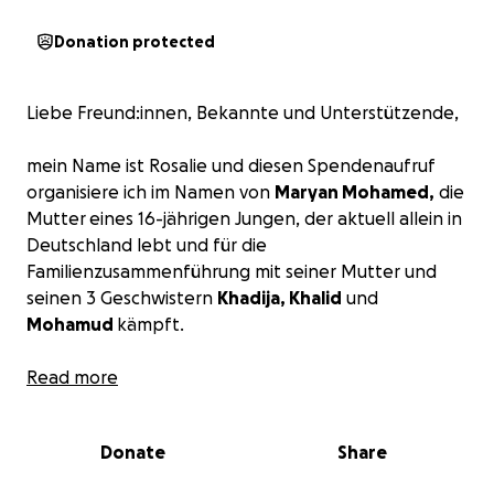
Donation protected
Liebe Freund:innen, Bekannte und Unterstützende,
mein Name ist Rosalie und diesen Spendenaufruf
organisiere ich im Namen von
Maryan Mohamed,
die
Mutter
eines 16-jährigen Jungen, der aktuell allein in
Deutschland lebt und für die
Familienzusammenführung mit seiner Mutter und
seinen 3 Geschwistern
Khadija, Khalid
und
Mohamud
kämpft.
Ihr Sohn ist 16 Jahre alt und ist 2023 allein nach
Read more
Deutschland gekommen. Er musste aus Somalia
fliehen, weil das Leben dort für seine Familie und ihn
Donate
Share
zu gefährlich geworden ist. Seit März 2023 hat er
seine Mutter und seine drei Geschwister nicht mehr