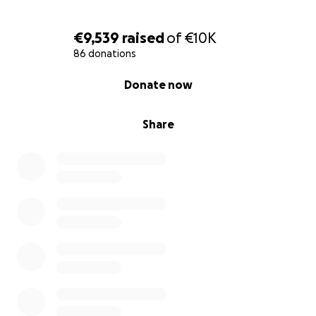
€9,539
raised
of
€10K
86 donations
0% complete
Donate now
Share