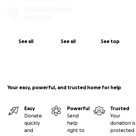
See all
See all
See top
Your easy, powerful, and trusted home for help
Easy
Powerful
Trusted
Donate
Send
Your
quickly
help
donation is
and
right to
protected