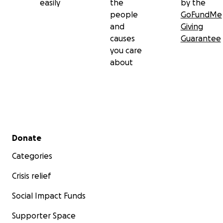
easily
the
by the
people
GoFundMe
and
Giving
causes
Guarantee
you care
about
Secondary menu
Donate
Categories
Crisis relief
Social Impact Funds
Supporter Space