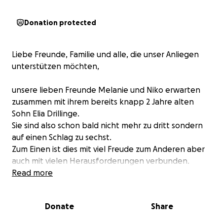
Donation protected
Liebe Freunde, Familie und alle, die unser Anliegen
unterstützen möchten,
unsere lieben Freunde Melanie und Niko erwarten
zusammen mit ihrem bereits knapp 2 Jahre alten
Sohn Elia Drillinge.
Sie sind also schon bald nicht mehr zu dritt sondern
auf einen Schlag zu sechst.
Zum Einen ist dies mit viel Freude zum Anderen aber
auch mit vielen Herausforderungen verbunden.
Read more
Hier ein paar Worte von Melanie selbst:
"Herzlichen Glückwunsch, Sie erwarten Drillinge." Das
Donate
Share
waren die Worte meiner Ärztin, als ich vor einigen
Wochen bei ihr war, um die Schwangerschaft, mit