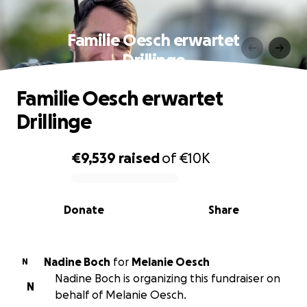
Familie Oesch erwartet
Drillinge
Familie Oesch erwartet
Drillinge
€9,539
raised
of
€10K
0% complete
Donate
Share
Nadine Boch
for
Melanie Oesch
N
Nadine Boch is organizing this fundraiser on
N
behalf of Melanie Oesch.