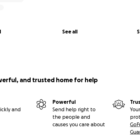
l
See all
S
werful, and trusted home for help
Powerful
Tru
ickly and
Send help right to
Your
the people and
pro
causes you care about
GoF
Gua