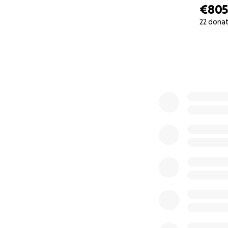
mentally. A third 
€80
temperatures, espe
22 dona
Gudni, the friend
0% complete
donations aren't 
more donations. P
They were able to
because of the d
Thank you so muc
Christa and Gudni