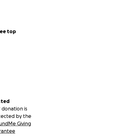
ee top
sted
 donation is
tected by the
undMe Giving
rantee