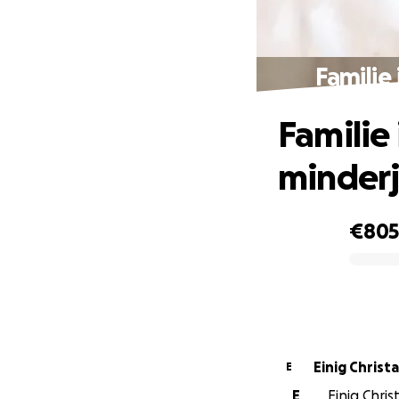
Familie
Familie 
minderj
€80
0% complete
Einig Christa
E
E
Einig Chris