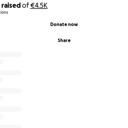
winter in a tent. The winters tend to be stormy and rainy th
5
raised
of
€4.5K
cially in the night, can get very low.
tions
 from Iceland, and me, we give money to them regularly, be
enough. But we aren't wealthy, so it would be good, if we c
Donate now
lease!
 set up a new tent, because the old one was destoyed. Thi
Share
onations. They must buy food, for 6 persons, and medicat
h!