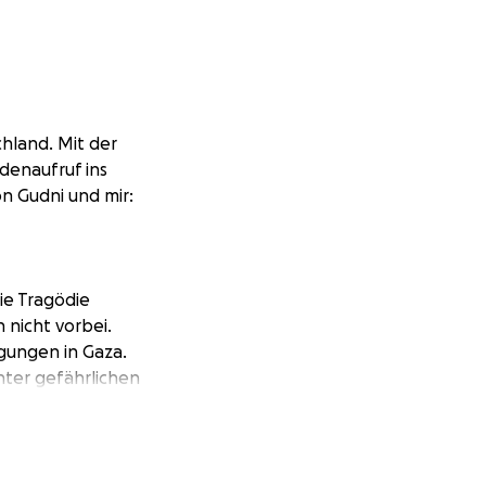
chland. Mit der
ndenaufruf ins
on Gudni und mir:
Die Tragödie
 nicht vorbei.
gungen in Gaza.
nter gefährlichen
en Militär
e Kinder. Auf
alles.
Abkommens vor 2