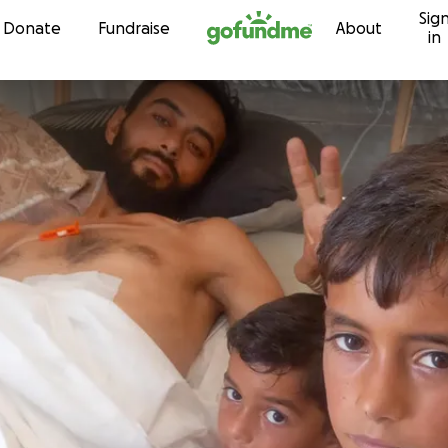
Sig
Skip to content
Donate
Fundraise
About
in