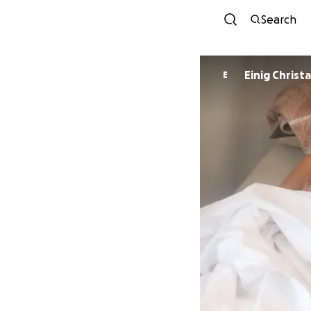
Search
Einig Christa
E