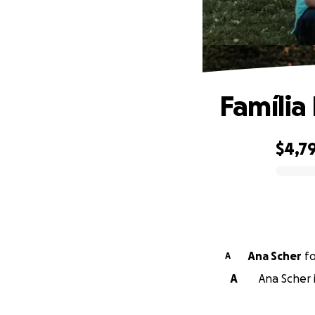
Família
$4,7
0% complete
Ana Scher
f
A
A
Ana Scher 