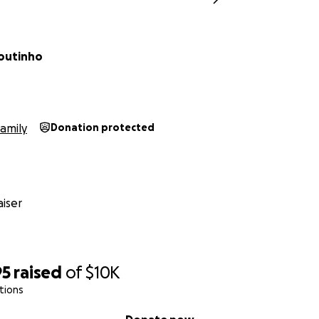
outinho
amily
Donation protected
iser
95
raised
of
$10K
tions