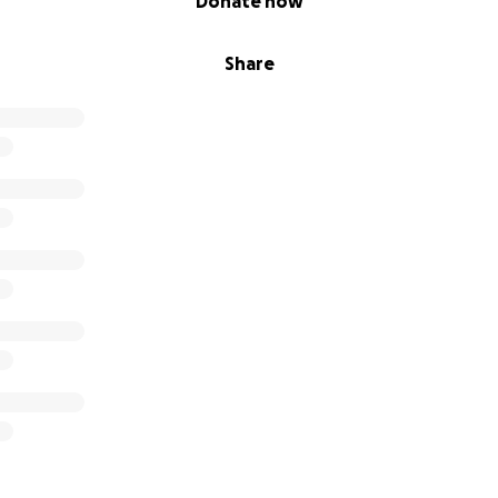
Donate now
Share