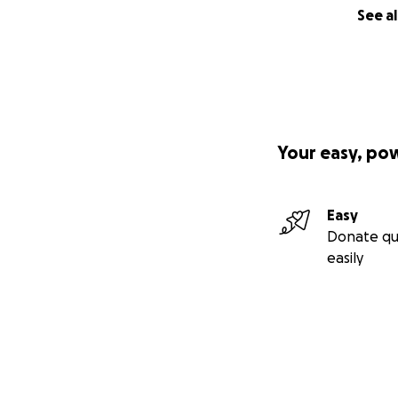
See al
Your easy, po
Easy
Donate qu
easily