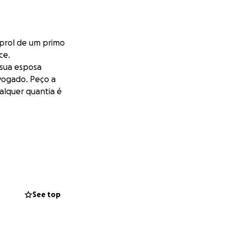
prol de um primo
ce.
a sua esposa
dvogado. Peço a
ualquer quantia é
See top