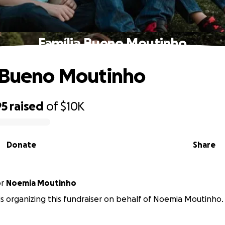
Família Bueno Moutinho
 Bueno Moutinho
95
raised
of
$10K
Donate
Share
or
Noemia Moutinho
is organizing this fundraiser on behalf of Noemia Moutinho.