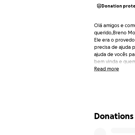
Donation prot
Olá amigos e com
querido,Breno Mou
Ele era o provedor
precisa de ajuda 
ajuda de vocês par
bem vinda e quem
Read more
Donations