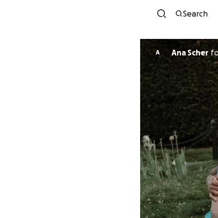
Search
Ana Scher
f
A