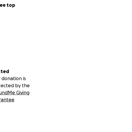
ee top
sted
 donation is
tected by the
undMe Giving
rantee