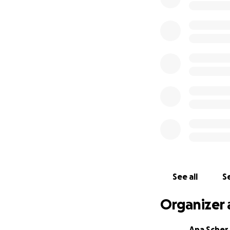
See all
Se
Organizer 
Ana Scher