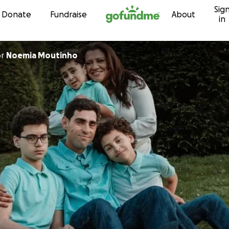
Sig
Skip to content
Donate
Fundraise
About
in
or
Noemia Moutinho