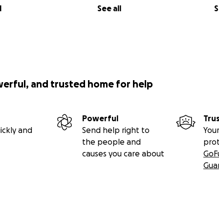
l
See all
S
werful, and trusted home for help
Powerful
Tru
ickly and
Send help right to
Your
the people and
pro
causes you care about
GoF
Gua