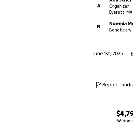
A
Organizer
Everett, MA
Noemia M
N
Beneficiary
June 1st, 2025
F
Report fundra
$4,7
66 dona
0% complete