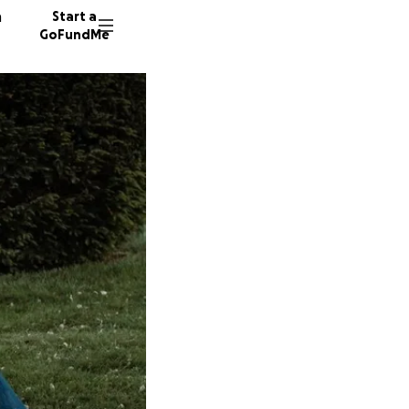
n
Start a
GoFundMe