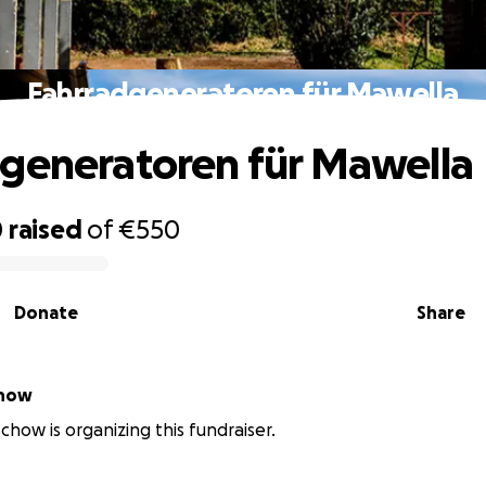
Fahrradgeneratoren für Mawella
generatoren für Mawella
0
raised
of
€550
Donate
Share
chow
chow is organizing this fundraiser.