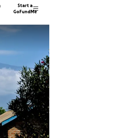
n
Start a
GoFundMe
C
A
A
14 dono