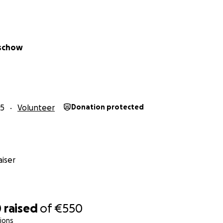
lschow
25
Volunteer
Donation protected
iser
0
raised
of
€550
ions