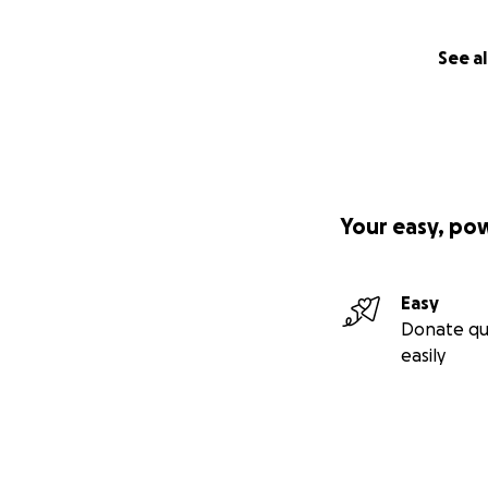
See al
Your easy, po
Easy
Donate qu
easily