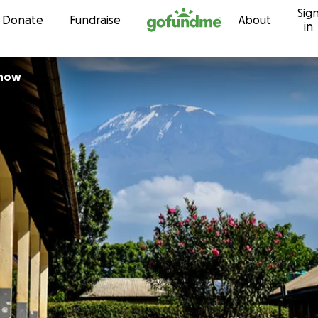
Sig
Skip to content
Donate
Fundraise
About
in
chow