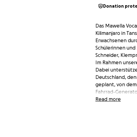
Donation prot
Das Mawella Vocat
Kilimanjaro in Tan
Erwachsenen durch
Schülerinnen und 
Schneider, Klempn
Im Rahmen unserer
Dabei unterstütze
Deutschland, denn 
geplant, von dem 
Fahrrad-Generato
Die Schülerinnen 
Read more
sportlich zu betä
Wissensaufnahme 
Sport treiben zu 
zwei Fahrradgener
gleich doppelte F