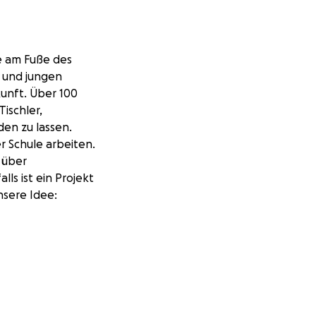
e am Fuße des
n und jungen
unft. Über 100
ischler,
den zu lassen.
r Schule arbeiten.
 über
ls ist ein Projekt
nsere Idee:
chkeiten sich
oretischen
öglichkeit zum
 wollen wir gern
eteilte Freude
naus kann die