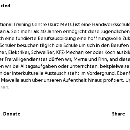
ected
ional Training Centre (kurz MVTC) ist eine Handwerksschul
sania. Seit mehr als 40 Jahren ermöglicht diese Jugendliche
 eine fundierte Berufsausbildung eine hoffnungsvolle Zuk
Schüler besuchen täglich die Schule um sich in den Berufen T
er, Elektriker, Schweißer, KFZ-Mechaniker oder Koch ausbil
 Freiwilligendienstes dürfen wir, Myrna und Finn, and diese
n wir bei Alltagsaufgaben oder unterrichten, beispielweise
der interkulturelle Austausch steht im Vordergrund. Ebenfal
Mawella auch über unseren Aufenthalt hinaus profitiert. U
ren.
und Schüler haben hier bis auf den Fußballplatz keine Mögli
tigen, dabei ist körperliche Bewegung als Ausgleich zur the
von großer Wichtigkeit. Um den Lernenden eine weitere M
Donate
Share
bieten, die zusätzlich noch einen funktionellen Nutzen hat,
atoren bauen. Warum gleich zwei? Wie wir alle wissen ist g
reude und in diesem Fall auch doppelter Strom. Darüber hi