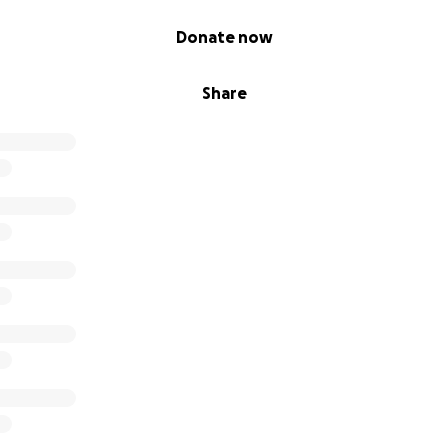
Donate now
Share