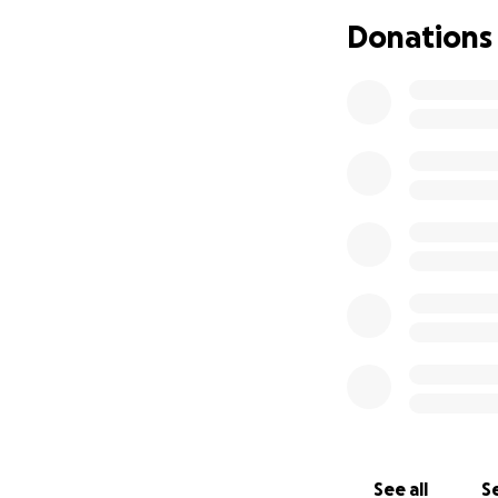
Vergleichsmöglic
Donations
direkten Nutzen 
Projekt auch eine
Ausbildungsberei
Zur Planung habe
Kostenvoranschlag
von 550€. Mit eur
MVTC eine große 
Für weitere Infor
https://www.proje
größeren Investit
See all
Se