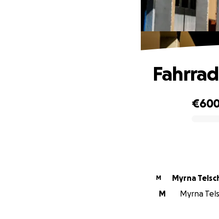
Fahrrad
€60
0% complete
Myrna Tels
M
M
Myrna Tels