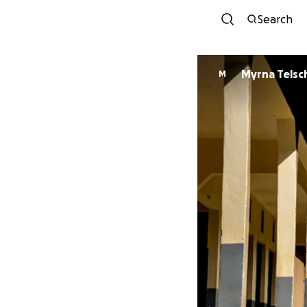
Search
Myrna Tels
M