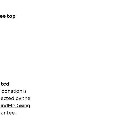
ee top
sted
 donation is
tected by the
undMe Giving
rantee