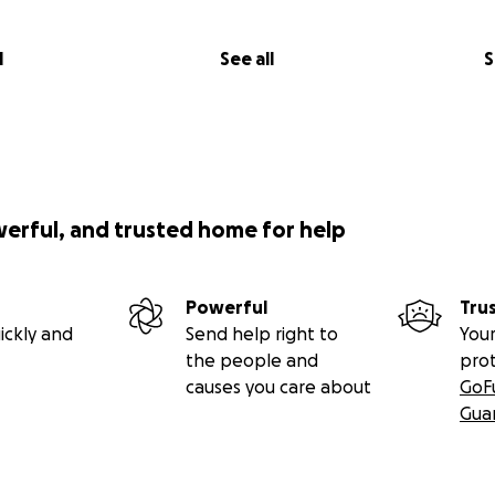
l
See all
S
werful, and trusted home for help
Powerful
Tru
ickly and
Send help right to
Your
the people and
pro
causes you care about
GoF
Gua