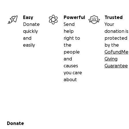
Easy
Powerful
Trusted
Donate
Send
Your
quickly
help
donation is
and
right to
protected
easily
the
by the
people
GoFundMe
and
Giving
causes
Guarantee
you care
about
Secondary menu
Donate