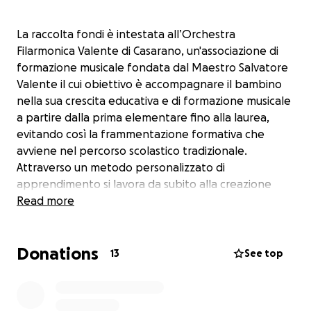
La raccolta fondi è intestata all’Orchestra
Filarmonica Valente di Casarano, un'associazione di
formazione musicale fondata dal Maestro Salvatore
Valente il cui obiettivo è accompagnare il bambino
nella sua crescita educativa e di formazione musicale
a partire dalla prima elementare fino alla laurea,
evitando così la frammentazione formativa che
avviene nel percorso scolastico tradizionale.
Attraverso un metodo personalizzato di
apprendimento si lavora da subito alla creazione
dell’orchestra dove bambini e ragazzi fin dal primo
Read more
giorno cominciano a suonare insieme. Con questo
metodo si ritiene di riuscire, per quanto possibile, a
Donations
combattere la povertà minorile intesa sia la povertà
13
See top
educativa sia la povertà economica che talvolta
porta i ragazzi su strade devianti.