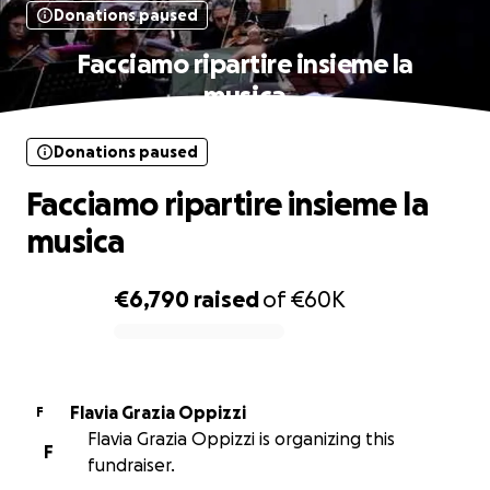
Donations paused
Facciamo ripartire insieme la
musica
Donations paused
Facciamo ripartire insieme la
musica
€6,790
raised
of
€60K
0% complete
Flavia Grazia Oppizzi
F
Flavia Grazia Oppizzi is organizing this
F
fundraiser.