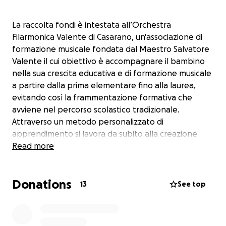
La raccolta fondi è intestata all’Orchestra
Filarmonica Valente di Casarano, un'associazione di
formazione musicale fondata dal Maestro Salvatore
Valente il cui obiettivo è accompagnare il bambino
nella sua crescita educativa e di formazione musicale
a partire dalla prima elementare fino alla laurea,
evitando così la frammentazione formativa che
avviene nel percorso scolastico tradizionale.
Attraverso un metodo personalizzato di
apprendimento si lavora da subito alla creazione
dell’orchestra dove bambini e ragazzi fin dal primo
Read more
giorno cominciano a suonare insieme. Con questo
metodo si ritiene di riuscire, per quanto possibile, a
Donations
combattere la povertà minorile intesa sia la povertà
13
See top
educativa sia la povertà economica che talvolta
porta i ragazzi su strade devianti.