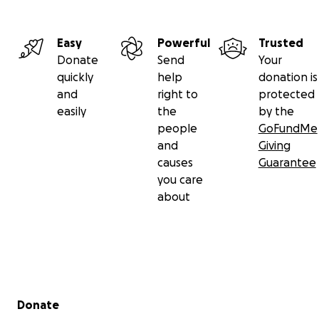
Easy
Powerful
Trusted
Donate
Send
Your
quickly
help
donation is
and
right to
protected
easily
the
by the
people
GoFundMe
and
Giving
causes
Guarantee
you care
about
Secondary menu
Donate