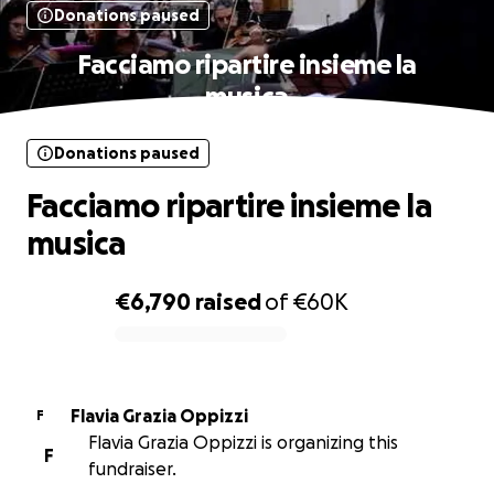
Donations paused
Facciamo ripartire insieme la
musica
Donations paused
Facciamo ripartire insieme la
musica
€6,790
raised
of
€60K
0% complete
Flavia Grazia Oppizzi
F
Flavia Grazia Oppizzi is organizing this
F
fundraiser.