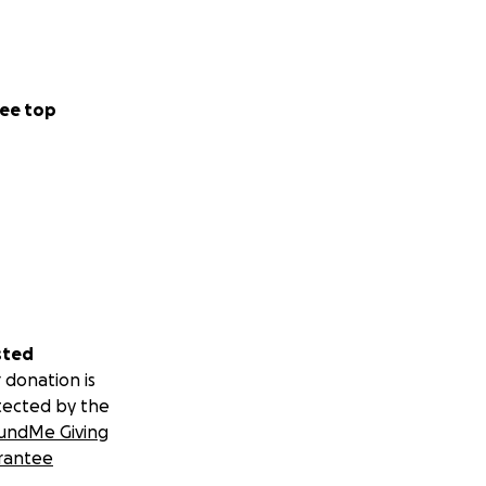
with us in this
ee top
sted
 donation is
tected by the
undMe Giving
rantee