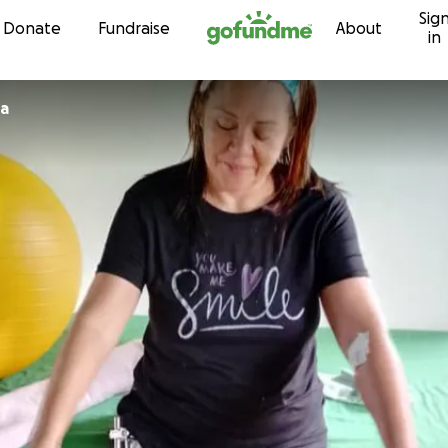
Sig
Skip to content
Donate
Fundraise
About
in
va