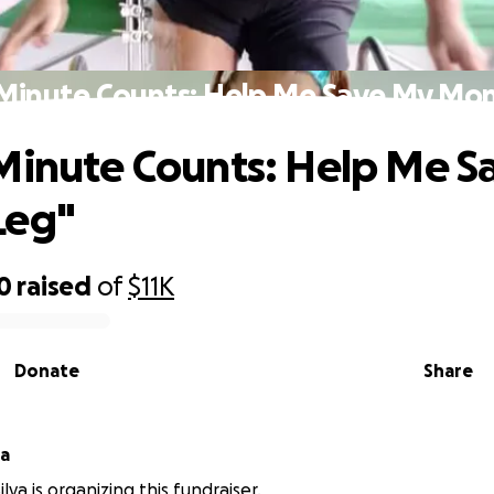
 Minute Counts: Help Me Save My Mom
Minute Counts: Help Me S
Leg"
0
raised
of
$11K
Donate
Share
va
lva is organizing this fundraiser.