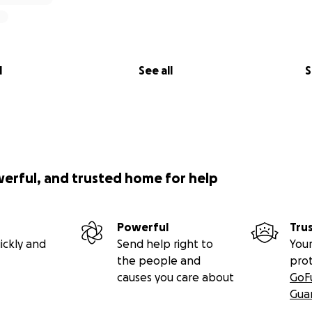
e bottom of my heart for reading, supporting, and standing 
 time.
ude,
l
See all
S
werful, and trusted home for help
Powerful
Tru
ickly and
Send help right to
Your
the people and
pro
causes you care about
GoF
Gua