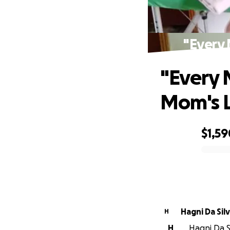
"Every
"Every 
Mom's 
$1,59
0% complete
Hagni Da Sil
H
H
Hagni Da Si