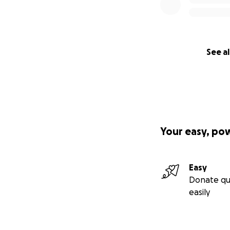
Thank you from th
incredibly difficult
With all my gratit
See al
Hagni Da Silva
Your easy, po
Easy
Donate qu
easily