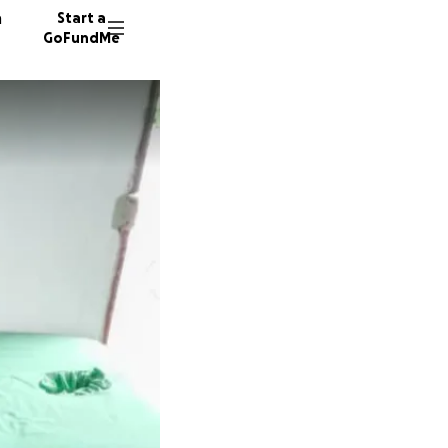
n
Start a
GoFundMe