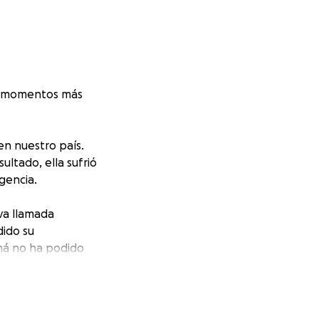
os momentos más
n nuestro país.
ltado, ella sufrió
gencia.
iva llamada
ido su
má no ha podido
e manera urgente
to cuenta para