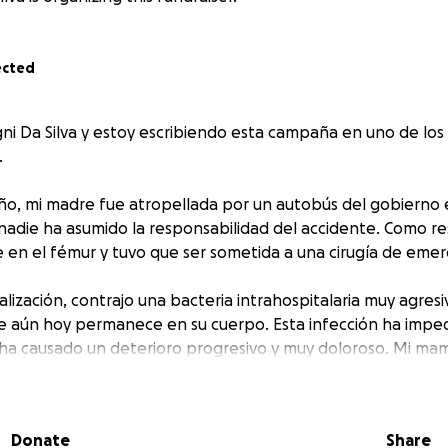
ected
ni Da Silva y estoy escribiendo esta campaña en uno de l
.
o, mi madre fue atropellada por un autobús del gobierno e
adie ha asumido la responsabilidad del accidente. Como resu
e en el fémur y tuvo que ser sometida a una cirugía de emer
lización, contrajo una bacteria intrahospitalaria muy agres
 aún hoy permanece en su cuerpo. Esta infección ha imped
 ha causado un deterioro progresivo y muy doloroso. Mi ma
y ahora su situación es crítica. Necesita ser hospitalizada d
amiento intravenoso con antibióticos específicos. Cada minu
Donate
Share