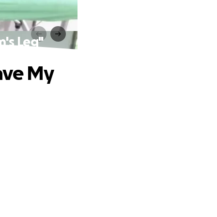
's Leg"
ave My