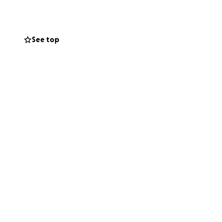
rradora. Estoy
édicos han
See top
lares para cubrir:
 la gravedad de
 valioso. Y si no
aña. Difundir