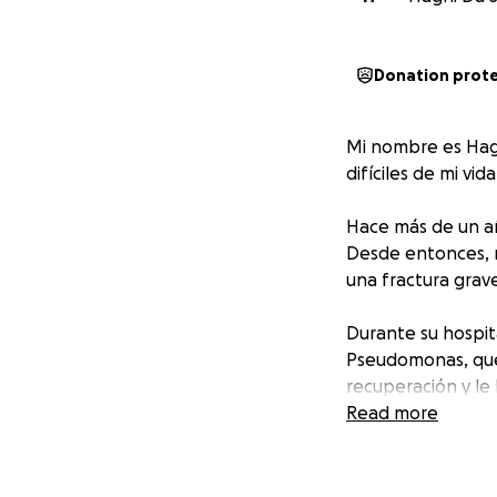
Donation prot
Mi nombre es Hag
difíciles de mi vida
Hace más de un añ
Desde entonces, n
una fractura grav
Durante su hospita
Pseudomonas, que
recuperación y le
volver a caminar, 
Read more
para recibir trat
salvar su pierna.