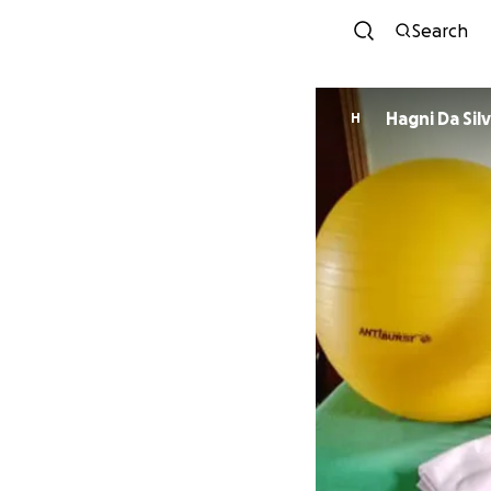
Search
Hagni Da Sil
H