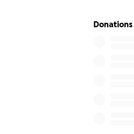
Vivir lejos de ell
haciendo todo lo 
superado por com
Donations
Por eso recurro a 
• Hospitalización 
• Transporte méd
• Medicamentos y 
• Estudios de lab
• Insumos médico
• Consultas con es
• Alimentación y 
Adjunto el infor
su situación.
Si puedes donar, 
puedes colaborar