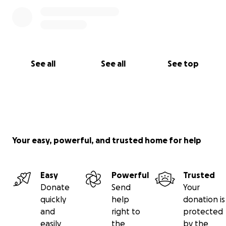
See all
See all
See top
Your easy, powerful, and trusted home for help
Easy
Powerful
Trusted
Donate
Send
Your
quickly
help
donation is
and
right to
protected
easily
the
by the