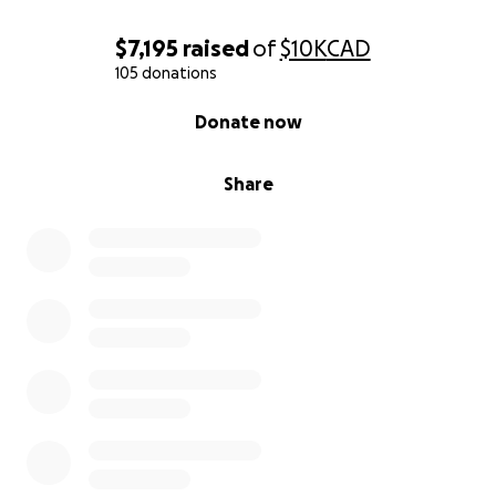
$7,195
raised
of
$10K
CAD
105 donations
0% complete
Donate now
Share