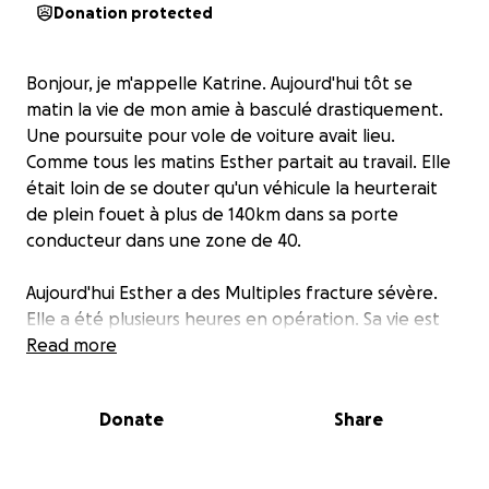
Donation protected
Bonjour, je m'appelle Katrine. Aujourd'hui tôt se
matin la vie de mon amie à basculé drastiquement.
Une poursuite pour vole de voiture avait lieu.
Comme tous les matins Esther partait au travail. Elle
était loin de se douter qu'un véhicule la heurterait
de plein fouet à plus de 140km dans sa porte
conducteur dans une zone de 40.
Aujourd'hui Esther a des Multiples fracture sévère.
Elle a été plusieurs heures en opération. Sa vie est
hors de danger mais cette accident impactera
Read more
grandement sa vie, celle de sa fille et de son mari
pour toujours
Donate
Share
Je te demande qui que tu sois. Donne ou partage.
Soutien pour Esther.