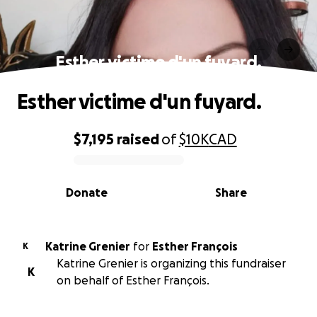
Esther victime d'un fuyard.
Esther victime d'un fuyard.
$7,195
raised
of
$10K
CAD
0% complete
Donate
Share
Katrine Grenier
for
Esther François
K
Katrine Grenier is organizing this fundraiser
K
on behalf of Esther François.