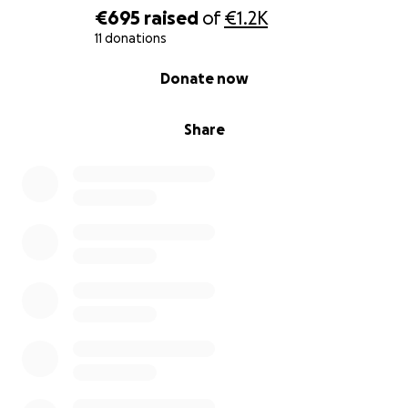
€695
raised
of
€1.2K
11 donations
0% complete
Donate now
Share