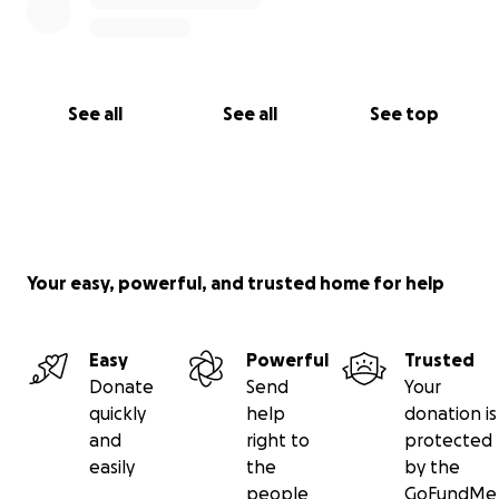
See all
See all
See top
Your easy, powerful, and trusted home for help
Easy
Powerful
Trusted
Donate
Send
Your
quickly
help
donation is
and
right to
protected
easily
the
by the
people
GoFundMe