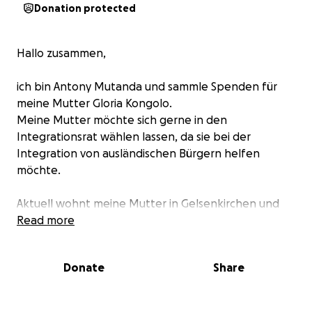
Donation protected
Hallo zusammen,
ich bin Antony Mutanda und sammle Spenden für
meine Mutter Gloria Kongolo.
Meine Mutter möchte sich gerne in den
Integrationsrat wählen lassen, da sie bei der
Integration von ausländischen Bürgern helfen
möchte.
Aktuell wohnt meine Mutter in Gelsenkirchen und
hat den Verein Aksanti e.V. gegründet. Dort hilft sie
Read more
alleinstehenden Müttern bei der Integration in
Gelsenkirchen und unterstützt bei unterschiedlichen
Donate
Share
Tätigkeiten im Alltag.
Ihre Vision ist es mit Aksanti in ganz Deutschland ein