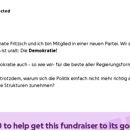
ected
te Fritzsch und ich bin Mitglied in einer neuen Partei. Wir 
ist uralt: Die
Demokratie!
okratie auch - so wie wir- für die beste aller Regierungsfo
trotzdem, warum sich die Politik einfach nicht mehr richtig 
äre Strukturen zunehmen?
Eindruck, dass unsere politische Elite die drängenden Prob
egal in welcher Koalition sie sich zusammensetzt und wieviel 
 to help get this fundraiser to its go
b die Verstrickungen einzelner Politiker in Skandale und ih