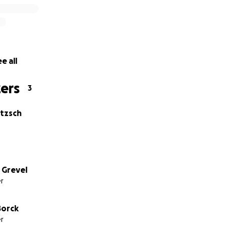
en gibt es auf unserer Website
losdemokratie.de
e all
ers
3
itzsch
 Grevel
r
Borck
r