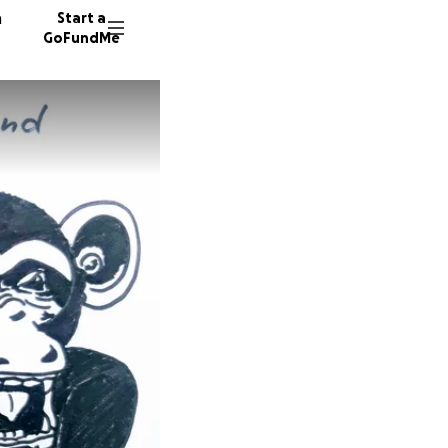
n
Start a
GoFundMe