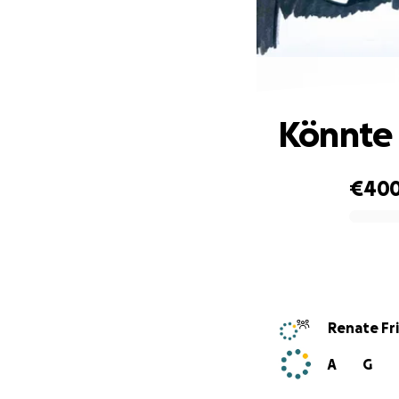
Könnte 
€40
0% complete
Renate Fr
A
G