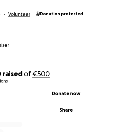
5
Volunteer
Donation protected
iser
0
raised
of
€500
ions
Donate now
Share