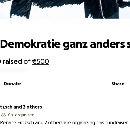
Könnte Demokratie ganz anders sein
Demokratie ganz anders 
0
raised
of
€500
Donate
Share
itzsch and 2 others
Co-organized
Renate Fritzsch and 2 others are organizing this fundraiser.