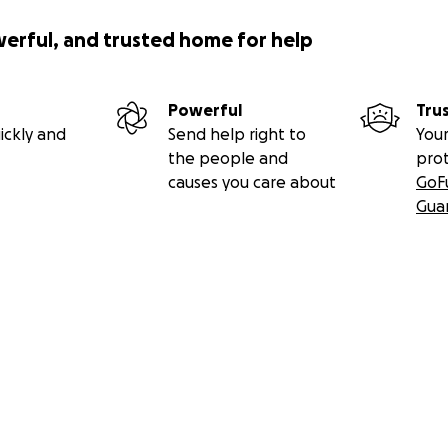
werful, and trusted home for help
Powerful
Tru
ickly and
Send help right to
Your
the people and
pro
causes you care about
GoF
Gua