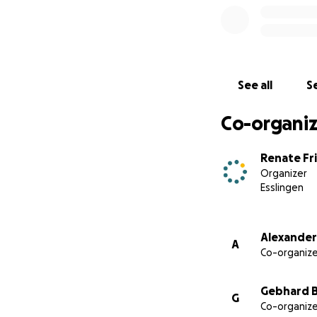
werden können.
Mehr Information
Herzlichen Dank!
See all
Se
Renate Fritzsch
Co-organiz
Alexander Grevel
Gebhard Borck
Renate Fr
Organizer
Esslingen
Alexander
A
Co-organize
Gebhard 
G
Co-organize