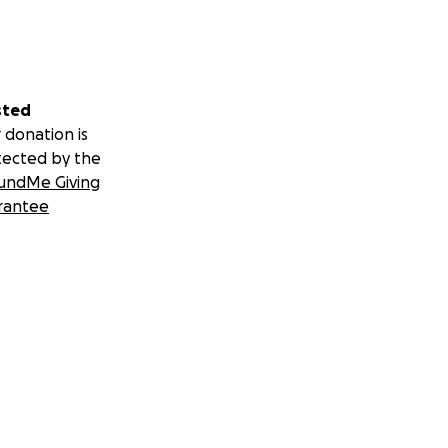
sted
 donation is
tected by the
undMe Giving
rantee