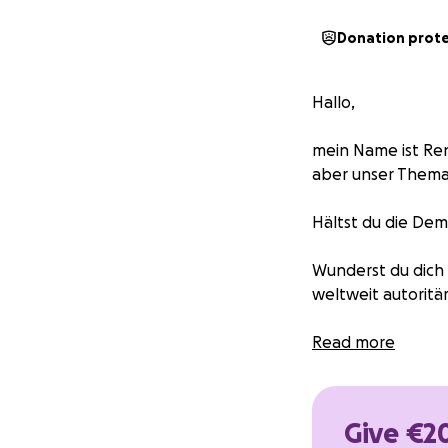
Donation prot
Hallo,
mein Name ist Rena
aber unser Thema 
Hältst du die Dem
Wunderst du dich 
weltweit autorit
Hast du auch den 
Read more
nicht lösen kann, 
Hand nimmt?
Give €20
Fragst du dich, o