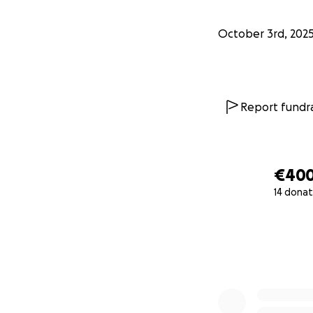
October 3rd, 202
Report fundra
€40
14 donat
0% complete