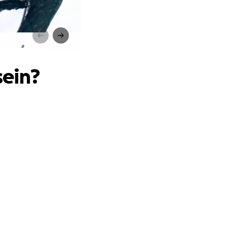
?
sein?