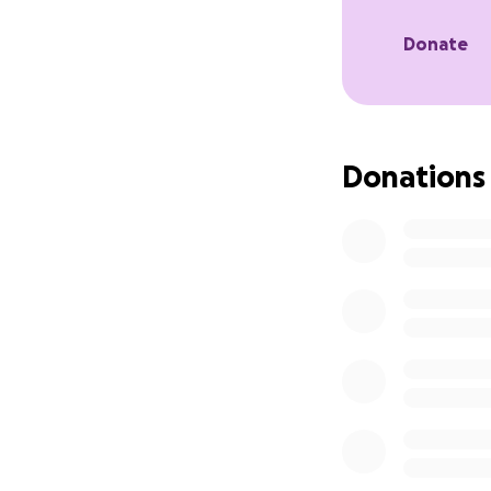
überhaupt noch d
Parteienaristokrat
Donate
Macht dir das - w
Bist du enttäusch
Donations
Dann laden wir dic
starke
Bürgersch
Mir gibt dieses P
schnell bekannt z
sondern damit Par
ersetzt werden k
Mit deiner Spende
werden, denn die 
Das gesammelte G