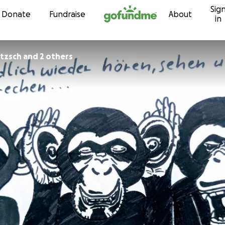
Sig
Skip to content
Donate
Fundraise
About
in
itzsch and 2 others