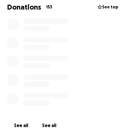
Ein bisschen Luft zum Atmen. Ein bisschen Sicherheit
Donations
153
See top
– genau da, wo sie jetzt am meisten gebraucht wird.
Ivana und ihr Ehemann waren Menschen, die immer
für andere da waren.
Ob Freunde, Nachbarn oder Familie – sie haben
geholfen, ohne zu zögern.
Mit offenem Herzen, mit helfenden Händen, mit
dem, was sie geben konnten.
Doch jetzt ist alles anders.
Jetzt sind wir gefragt. Jetzt ist es an uns, etwas
zurückzugeben.
Bitte helft mit einer Spende – jeder Beitrag zählt.
Die Beerdigungskosten sind hoch und schwer zu
See all
See all
bewältigen.