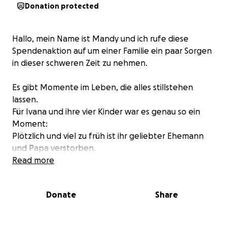
Donation protected
Hallo, mein Name ist Mandy und ich rufe diese
Spendenaktion auf um einer Familie ein paar Sorgen
in dieser schweren Zeit zu nehmen.
Es gibt Momente im Leben, die alles stillstehen
lassen.
Für Ivana und ihre vier Kinder war es genau so ein
Moment:
Plötzlich und viel zu früh ist ihr geliebter Ehemann
und Papa verstorben.
Read more
Was bleibt, ist unendlicher Schmerz – und die Frage:
Wie soll es jetzt weitergehen?
Donate
Share
Gemeinsam können wir dieser Familie ein Stück
Hoffnung zurückgeben.