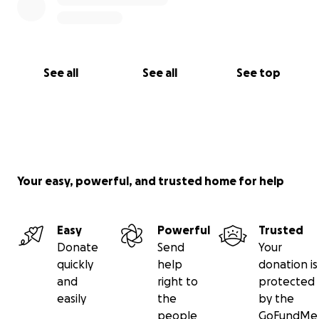
See all
See all
See top
Your easy, powerful, and trusted home for help
Easy
Powerful
Trusted
Donate
Send
Your
quickly
help
donation is
and
right to
protected
easily
the
by the
people
GoFundMe