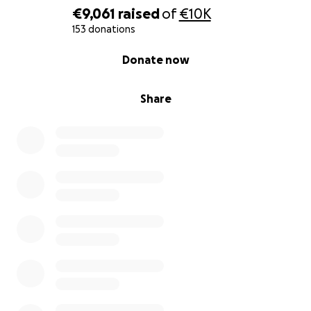
€9,061
raised
of
€10K
153 donations
0% complete
Donate now
Share