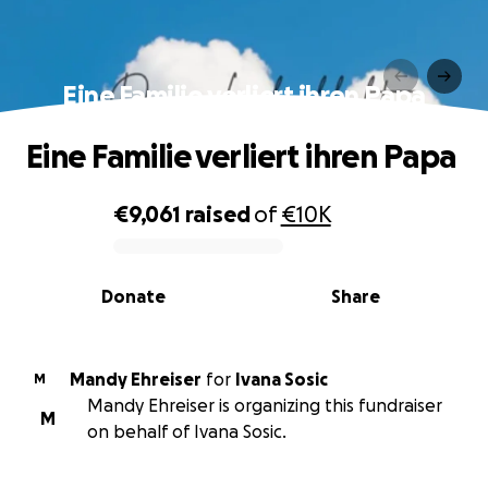
Eine Familie verliert ihren Papa
Eine Familie verliert ihren Papa
€9,061
raised
of
€10K
0% complete
Donate
Share
Mandy Ehreiser
for
Ivana Sosic
M
Mandy Ehreiser is organizing this fundraiser
M
on behalf of Ivana Sosic.