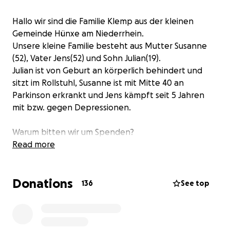
Hallo wir sind die Familie Klemp aus der kleinen
Gemeinde Hünxe am Niederrhein.
Unsere kleine Familie besteht aus Mutter Susanne
(52), Vater Jens(52) und Sohn Julian(19).
Julian ist von Geburt an körperlich behindert und
sitzt im Rollstuhl, Susanne ist mit Mitte 40 an
Parkinson erkrankt und Jens kämpft seit 5 Jahren
mit bzw. gegen Depressionen.
Warum bitten wir um Spenden?
Read more
Gemeinsame Aktivitäten sind für uns als Familie sehr
wichtig aber leider durch Julians Behinderung und
Donations
Susannes Erkrankung nur eingeschränkt möglich.
136
See top
Eine gemeinsame Aktivität, die wir gerne machen ist
Radfahren, was wir bislang mit Julian als "Anhänger"
in einem Liegerad gemacht haben. Diese Option