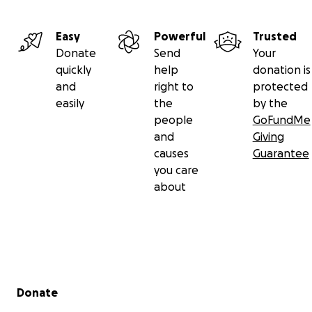
Easy
Powerful
Trusted
Donate
Send
Your
quickly
help
donation is
and
right to
protected
easily
the
by the
people
GoFundMe
and
Giving
causes
Guarantee
you care
about
Secondary menu
Donate