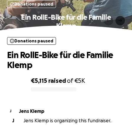
Donations paused
Ein RollE-Bike für die Familie
Klemp
Donations paused
Ein RollE-Bike für die Familie
Klemp
€5,115
raised
of
€5K
0% complete
Jens Klemp
J
J
Jens Klemp is organizing this fundraiser.