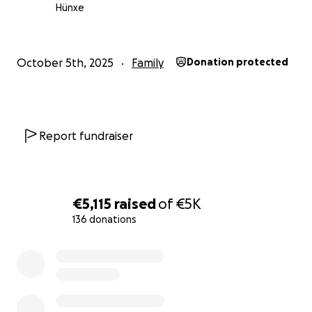
Wir hoffen auf diesem Weg ein wenig finanzielle
Hünxe
Unterstützung für die Anschaffung dieses tollen
Kombirades zu erhalten, damit wir bald wieder
gemeinsam mit Rad und Rollstuhl unterwegs sein
October 5th, 2025
Family
Donation protected
können.
Allen, die ein paar Euro für uns erübrigen können
danken wir vorab ganz herzlich.
Report fundraiser
Lieber Gruß
Die Familie Klemp
€5,115
raised
of
€5K
136 donations
0% complete