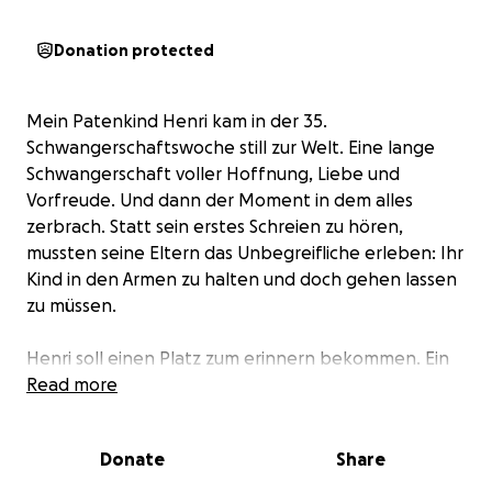
Donation protected
Mein Patenkind Henri kam in der 35.
Schwangerschaftswoche still zur Welt. Eine lange
Schwangerschaft voller Hoffnung, Liebe und
Vorfreude. Und dann der Moment in dem alles
zerbrach. Statt sein erstes Schreien zu hören,
mussten seine Eltern das Unbegreifliche erleben: Ihr
Kind in den Armen zu halten und doch gehen lassen
zu müssen.
Henri soll einen Platz zum erinnern bekommen. Ein
Grabstein, der seine Existenz sichtbar macht. Der
Read more
zeigt, dass er hier war und dass er einen Namen
trägt. Dass er unendlich geliebt ist. Für seine Eltern
Donate
Share
und für alle die ihn lieben ist das ein letzter,
wichtiger Schritt. Ein Ort, an dem ihre Trauer und ihre