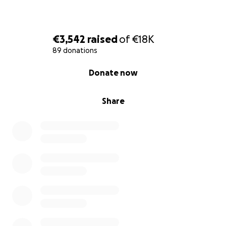
€3,542
raised
of
€18K
89 donations
0% complete
Donate now
Share