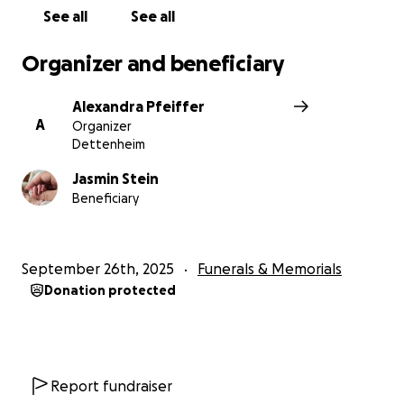
See all
See all
Jeder Beitrag schenkt Liebe, Hoffnung und die
Gewissheit, dass Erinnerungen bleiben.
Organizer and beneficiary
Von Herzen danke ich allen, die dazu beitragen.
Alexandra Pfeiffer
In Liebe,
A
Organizer
Henris Patentante
Dettenheim
Alex
Jasmin Stein
Beneficiary
September 26th, 2025
Funerals & Memorials
Donation protected
Report fundraiser