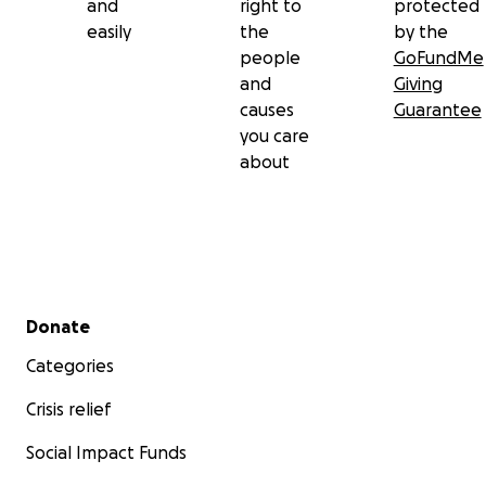
and
right to
protected
easily
the
by the
people
GoFundMe
and
Giving
causes
Guarantee
you care
about
Secondary menu
Donate
Categories
Crisis relief
Social Impact Funds