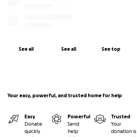
See all
See all
See top
Your easy, powerful, and trusted home for help
Easy
Powerful
Trusted
Donate
Send
Your
quickly
help
donation is