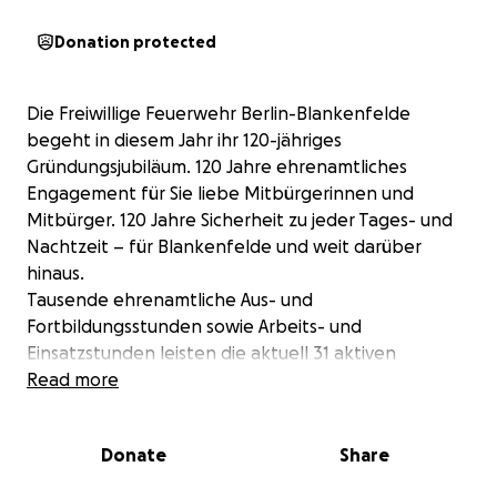
Donation protected
Die Freiwillige Feuerwehr Berlin-Blankenfelde
begeht in diesem Jahr ihr 120-jähriges
Gründungsjubiläum. 120 Jahre ehrenamtliches
Engagement für Sie liebe Mitbürgerinnen und
Mitbürger. 120 Jahre Sicherheit zu jeder Tages- und
Nachtzeit – für Blankenfelde und weit darüber
hinaus.
Tausende ehrenamtliche Aus- und
Fortbildungsstunden sowie Arbeits- und
Einsatzstunden leisten die aktuell 31 aktiven
Mitglieder unserer Wehr jedes Jahr. Die fast 30
Read more
jungen Menschen in unserer Jugendfeuerwehr
eignen sich bereits jede Woche mit großer
Donate
Share
Motivation das erforderliche Fachwissen an, um
später die Reihen unserer Einsatzabteilung