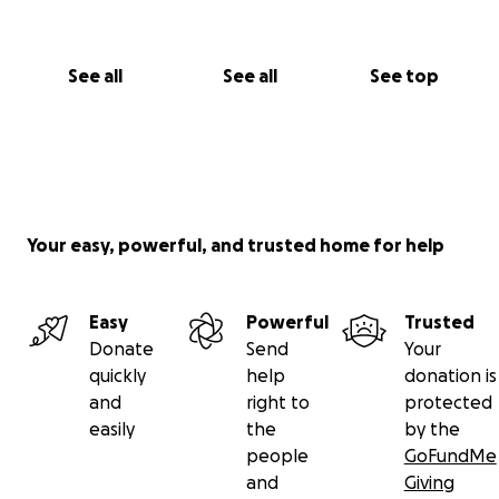
aufgezeigten Vorzüge vollumfänglich in der Praxis
bieten kann.
Jeder einzelne Euro ist willkommen und hilft uns auf
See all
See all
See top
dem Weg zur Beschaffung eines MTF. Bitte kommen
Sie bei offenen Fragen zur Bedeutung eines solchen
Fahrzeuges sehr gern auf uns zu.
Für Ihr Interesse und Ihre Spendenbereitschaft
bedanken wir uns bereits vorab!
Your easy, powerful, and trusted home for help
Easy
Powerful
Trusted
Donate
Send
Your
quickly
help
donation is
and
right to
protected
easily
the
by the
people
GoFundMe
and
Giving