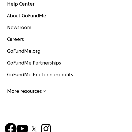
Help Center
About GoFundMe
Newsroom
Careers
GoFundMe.org
GoFundMe Partnerships
GoFundMe Pro for nonprofits
More resources