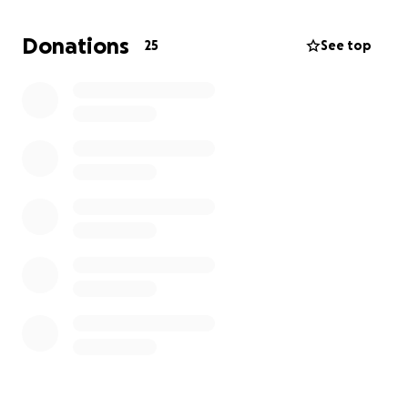
Jetzt ist es dringend Zeit für ein sicheres, geräumiges
Fahrzeug – am besten ein VW Caddy oder ein
Donations
25
See top
ähnliches Modell mit ausreichend Platz für
Transportboxen, Hunde und medizinisches Material.
Kostenpunkt: ca. 5.000–6.000 Euro Gebraucht
Wir möchten ihr mit eurer Hilfe ein Auto finanzieren,
das ihr nicht nur die tägliche Arbeit erleichtert,
sondern auch mehr Tieren in Not das Leben retten
kann.
Jede Spende – ob klein oder groß – bringt uns
diesem Ziel näher.
Bitte helft mit und zeigt, dass echter Tierschutz
Teamarbeit ist!
Danke im Namen der Tiere und unserer
unglaublichen Tierschützerin!