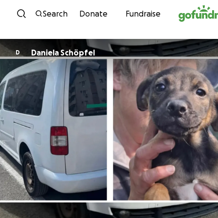
Skip to content
Search
Donate
Fundraise
Daniela Schöpfel
D