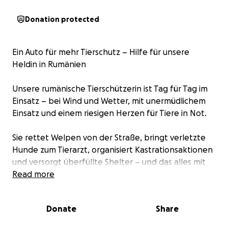
Donation protected
Ein Auto für mehr Tierschutz – Hilfe für unsere
Heldin in Rumänien
Unsere rumänische Tierschützerin ist Tag für Tag im
Einsatz – bei Wind und Wetter, mit unermüdlichem
Einsatz und einem riesigen Herzen für Tiere in Not.
Sie rettet Welpen von der Straße, bringt verletzte
Hunde zum Tierarzt, organisiert Kastrationsaktionen
und versorgt überfüllte Shelter – und das alles mit
ihrem eigenen, alten Auto, das längst an seine
Read more
Grenzen gekommen ist. Kaum Rücksitze, kaum Platz
– aber trotzdem fährt sie unermüdlich weiter, weil
Donate
Share
sie weiß: Ohne sie haben diese Tiere keine Chance.