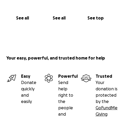
See all
See all
See top
Your easy, powerful, and trusted home for help
Easy
Powerful
Trusted
Donate
Send
Your
quickly
help
donation is
and
right to
protected
easily
the
by the
people
GoFundMe
and
Giving