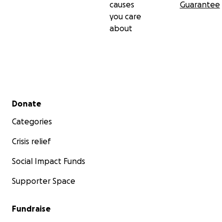
causes
Guarantee
you care
about
Secondary menu
Donate
Categories
Crisis relief
Social Impact Funds
Supporter Space
Fundraise