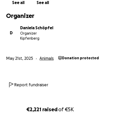
See all
See all
Organizer
Daniela Schöpfel
D
Organizer
Kipfenberg
May 21st, 2025
Animals
Donation protected
Report fundraiser
€2,221
raised
of
€5K