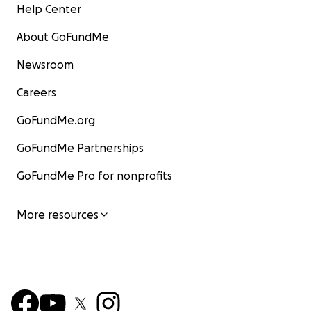
Help Center
About GoFundMe
Newsroom
Careers
GoFundMe.org
GoFundMe Partnerships
GoFundMe Pro for nonprofits
More resources