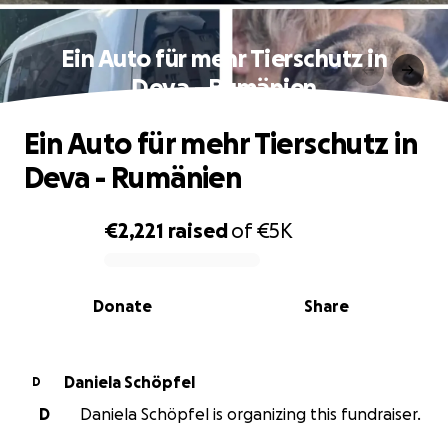
Ein Auto für mehr Tierschutz in
Deva - Rumänien
Ein Auto für mehr Tierschutz in
Deva - Rumänien
€2,221
raised
of
€5K
0% complete
Donate
Share
Daniela Schöpfel
D
D
Daniela Schöpfel is organizing this fundraiser.