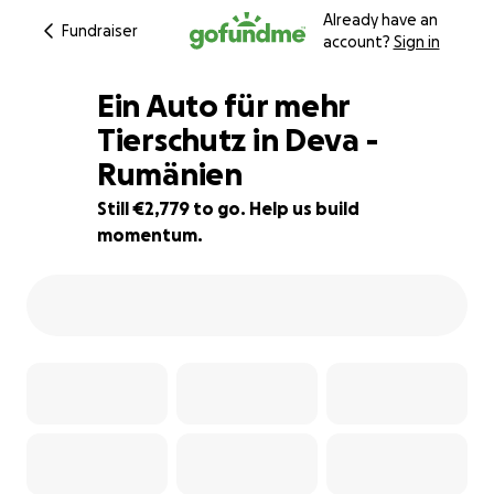
Already have an
Fundraiser
account?
Sign in
Ein Auto für mehr
Tierschutz in Deva -
Rumänien
44% complete
Still €2,779 to go. Help us build
momentum.