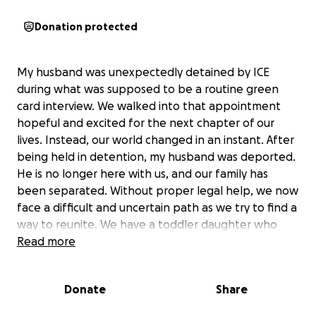
Donation protected
My husband was unexpectedly detained by ICE
during what was supposed to be a routine green
card interview. We walked into that appointment
hopeful and excited for the next chapter of our
lives. Instead, our world changed in an instant. After
being held in detention, my husband was deported.
He is no longer here with us, and our family has
been separated. Without proper legal help, we now
face a difficult and uncertain path as we try to find a
way to reunite. We have a toddler daughter who
adores her dad. She doesn’t understand why he’s
Read more
suddenly gone, and every day she asks for him. I’m
doing my best to comfort her while keeping our
Donate
Share
lives stable, but this situation has put an enormous
emotional and financial strain on us. I am currently