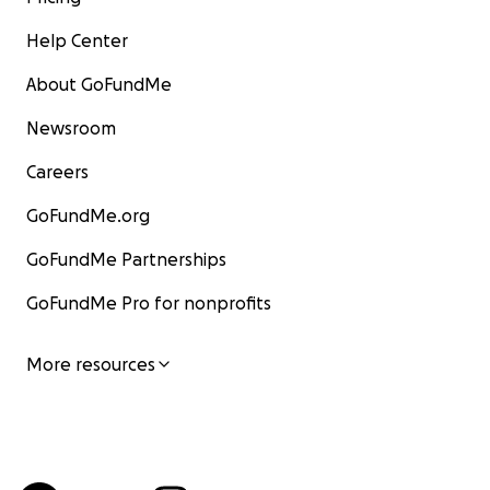
Help Center
About GoFundMe
Newsroom
Careers
GoFundMe.org
GoFundMe Partnerships
GoFundMe Pro for nonprofits
More resources