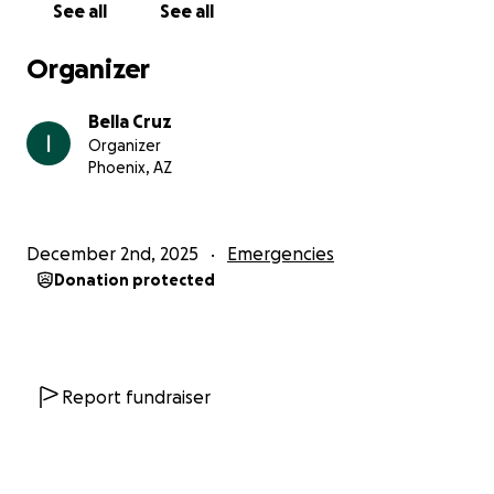
See all
See all
chance to keep our family together again. Any
donation, no matter how small, brings us one step
Organizer
closer to reuniting our family. If you cannot donate,
please consider sharing our story. Your support,
Bella Cruz
prayers, and kindness mean more than words can
Organizer
ever express. Thank you for helping us fight for our
Phoenix, AZ
family.
~
December 2nd, 2025
Emergencies
Donation protected
Mi esposo fue detenido inesperadamente por ICE
durante lo que se suponía iba a ser una entrevista
rutinaria para su residencia. Entramos a esa cita
llenos de esperanza y emoción por la nueva etapa
de nuestras vidas. En cambio, nuestro mundo cambió
Report fundraiser
en un instante. Después de haber estado detenido,
mi esposo fue deportado. Ya no está aquí con
nosotros, y nuestra familia ha sido separada. Sin la