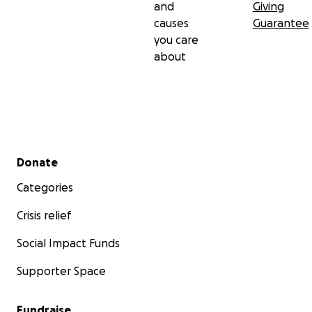
and
Giving
luchar por nuestra familia.
causes
Guarantee
you care
about
Secondary menu
Donate
Categories
Crisis relief
Social Impact Funds
Supporter Space
Fundraise