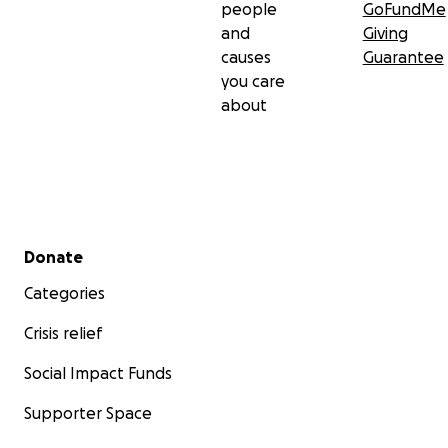
people
GoFundMe
and
Giving
causes
Guarantee
you care
about
Secondary menu
Donate
Categories
Crisis relief
Social Impact Funds
Supporter Space