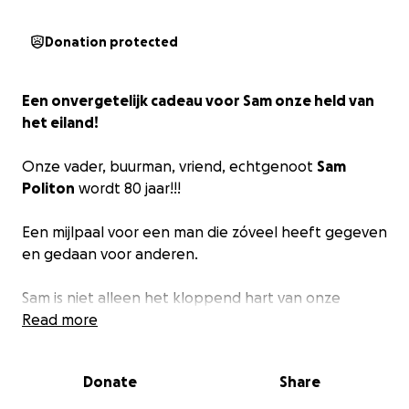
Donation protected
Een onvergetelijk cadeau voor Sam onze held van
het eiland!
Onze vader, buurman, vriend, echtgenoot
Sam
Politon
wordt 80 jaar!!!
Een mijlpaal voor een man die zóveel heeft gegeven
en gedaan voor anderen.
Sam is niet alleen het kloppend hart van onze
familie, maar ook een vertrouwd gezicht voor
Read more
iedereen in de buurt. Al jaren staat hij klaar voor wie
hulp nodig heeft. Of het nu gaat om een
Donate
Share
boodschapje, een luisterend oor, of een helpende
hand bij klussen , Sam doet het zonder iets terug te