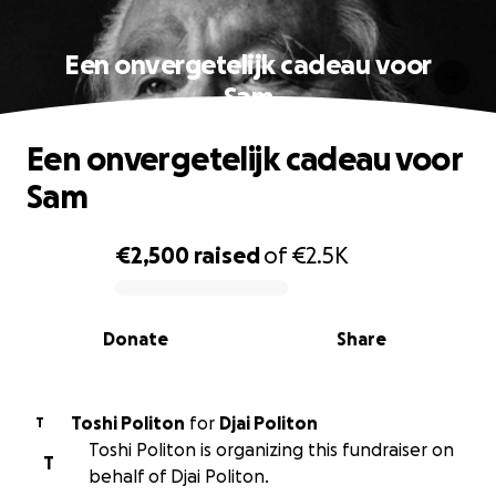
Een onvergetelijk cadeau voor
Sam
Een onvergetelijk cadeau voor
Sam
€2,500
raised
of
€2.5K
0% complete
Donate
Share
Toshi Politon
for
Djai Politon
T
Toshi Politon is organizing this fundraiser on
T
behalf of Djai Politon.