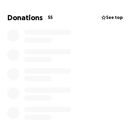
verwachten.
Donations
55
See top
Maar hij deed meer dan dat. Dankzij zijn toewijding is
het pleintje op het Bickerseiland uitgegroeid tot
een echte ontmoetingsplek, waar jong en oud
elkaar vinden, spelen, en genieten. Een plek vol
leven, dankzij Sam.
Nu is het tijd om iets terug te doen.
En dat willen we groots aanpakken.
zijn droomreis
✨️⛺️
Sam heeft zijn hele leven anderen op weg
geholpen, nu willen wij hem op weg helpen naar
een reis die bovenaan zijn verlanglijstje staat. Een
bijzondere reis die hij zélf mag invullen.