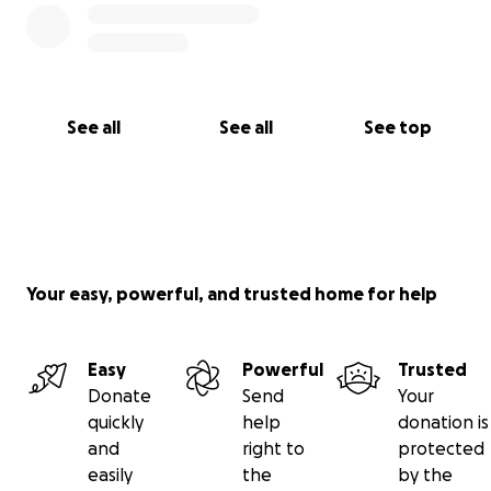
❗️❗️❗️
LET OP, HET IS EEN VERRASSING VOOR SAM
❗️❗️❗️
Voor vragen kun je terecht bij zijn vrouw, kinderen of
See all
See all
See top
schoondochters.
Met liefde en dankbaarheid,
Zijn vrouw, kinderen en schoondochters.
Your easy, powerful, and trusted home for help
Easy
Powerful
Trusted
Donate
Send
Your
quickly
help
donation is
and
right to
protected
easily
the
by the