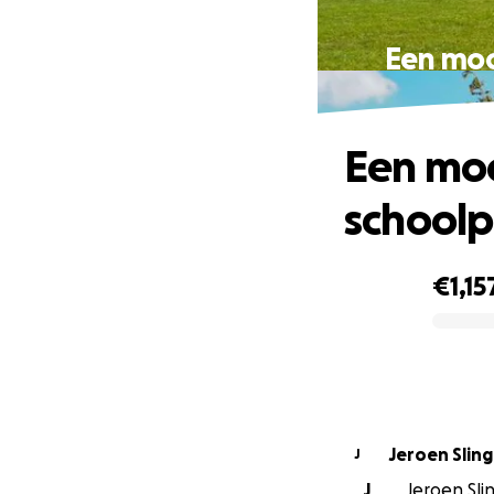
Een moo
Een mo
schoolp
€1,15
0% complete
Jeroen Slin
J
J
Jeroen Slin