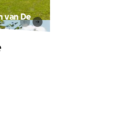
n van De
e