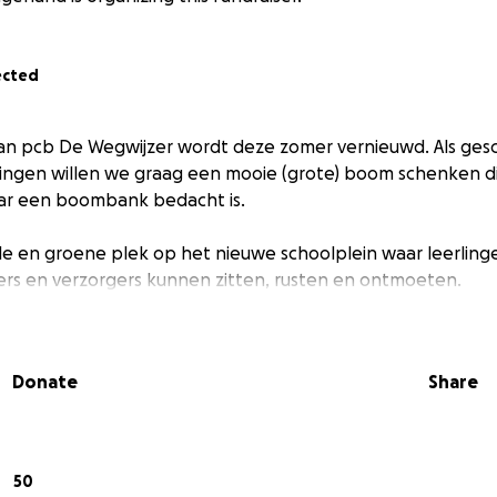
ected
van pcb De Wegwijzer wordt deze zomer vernieuwd. Als ges
lingen willen we graag een mooie (grote) boom schenken d
ar een boombank bedacht is.
e en groene plek op het nieuwe schoolplein waar leerlinge
rs en verzorgers kunnen zitten, rusten en ontmoeten.
Donate
Share
50