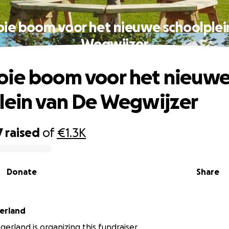
ie boom voor het nieuwe schoolplei
Wegwijzer
oie boom voor het nieuw
lein van De Wegwijzer
7
raised
of
€1.3K
Donate
Share
gerland
gerland is organizing this fundraiser.