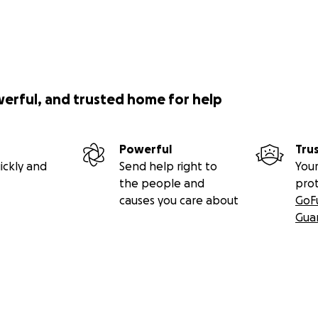
werful, and trusted home for help
Powerful
Tru
ickly and
Send help right to
Your
the people and
pro
causes you care about
GoF
Gua