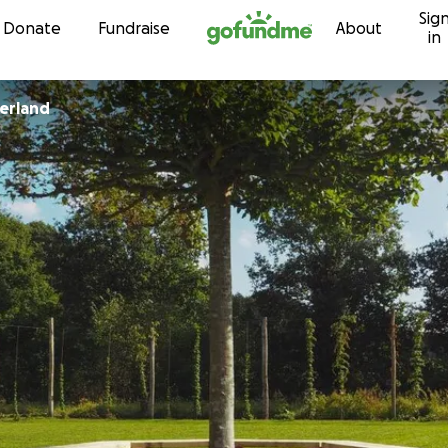
Sig
Skip to content
Donate
Fundraise
About
in
gerland