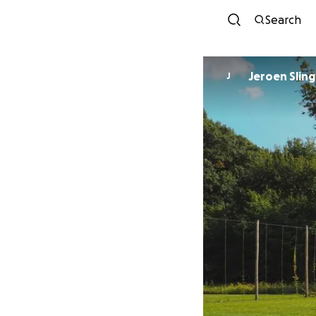
Search
Jeroen Slin
J