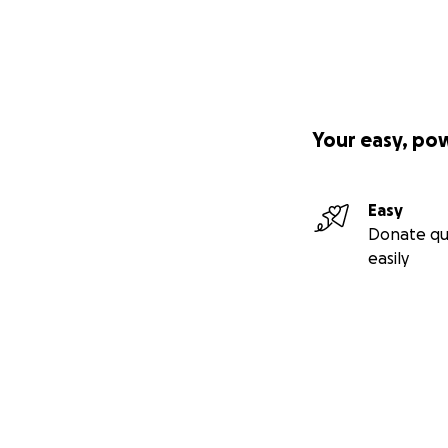
Your easy, po
Easy
Donate qu
easily