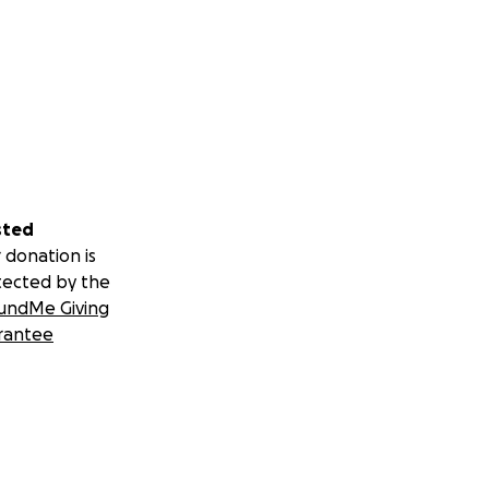
sted
 donation is
tected by the
undMe Giving
rantee