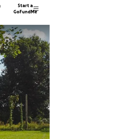
n
Start a
GoFundMe