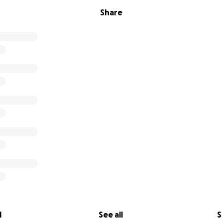
Share
l
See all
S