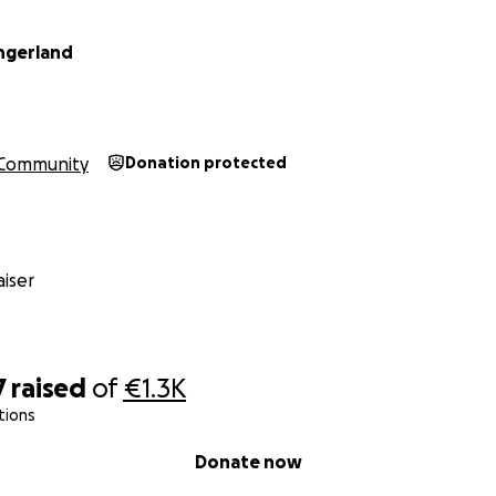
ingerland
Community
Donation protected
iser
7
raised
of
€1.3K
tions
Donate now