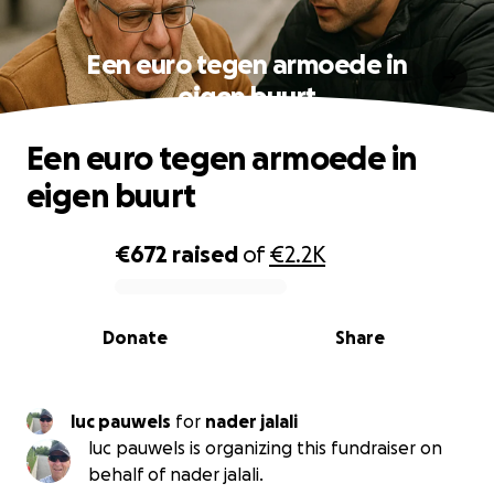
Een euro tegen armoede in
eigen buurt
Een euro tegen armoede in
eigen buurt
€672
raised
of
€2.2K
0% complete
Donate
Share
luc pauwels
for
nader jalali
luc pauwels is organizing this fundraiser on
behalf of nader jalali.