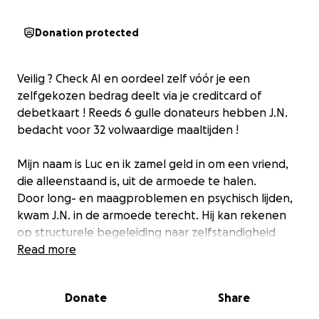
Donation protected
Veilig ? Check AI en oordeel zelf vóór je een
zelfgekozen bedrag deelt via je creditcard of
debetkaart ! Reeds 6 gulle donateurs hebben J.N.
bedacht voor 32 volwaardige maaltijden !
Mijn naam is Luc en ik zamel geld in om een vriend,
die alleenstaand is, uit de armoede te halen.
Door long- en maagproblemen en psychisch lijden,
kwam J.N. in de armoede terecht. Hij kan rekenen
op structurele begeleiding naar zelfstandigheid
door OCMW en door mezelf,.
Read more
Hij heeft een schuld van 9000 euro als gevolg van
huisjesmelkerij.
Donate
Share
N. kan geen nederlandstalige documenten, zoals
huurcontract, lezen.