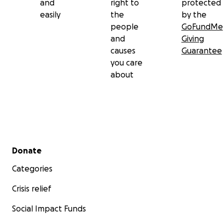
and
right to
protected
easily
the
by the
people
GoFundMe
and
Giving
causes
Guarantee
you care
about
Secondary menu
Donate
Categories
Crisis relief
Social Impact Funds