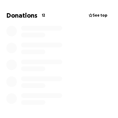
Zijn grootste gave is mensen helpen die in armoede
Donations
12
See top
zitten, maar door misbruik van anderen, zit hij nu zelf
in armoede ! Dit is niet rechtvaardig en daarom wil ik
een fundraising organiseren.
Het geld zal op zijn rekening gezet worden zodat hij
de schuld aan de deurwaarder kan terugbetalen,
zonder honger te moeten lijden. Gofundme is echt
veilig. Twijfels ? Geef dan een klein bedrag want :
Vele …. maken een groot !
Nog zo’n duwtje nodig : “ Het is beter te kunnen
geven dan dat je moet krijgen ! “
Luc Pauwels