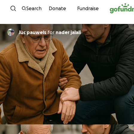
Skip to content
Search
Donate
Fundraise
luc pauwels
for
nader jalali