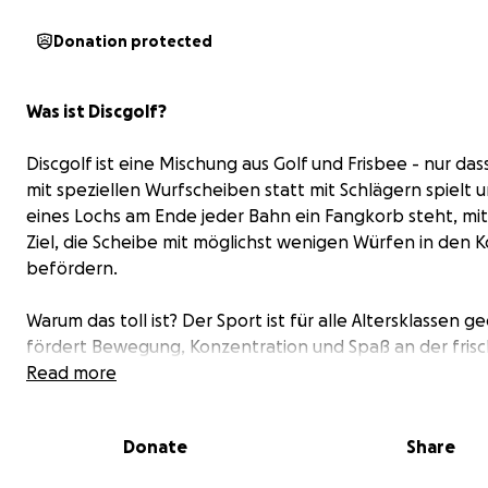
Donation protected
Was ist Discgolf?
Discgolf ist eine Mischung aus Golf und Frisbee - nur da
mit speziellen Wurfscheiben statt mit Schlägern spielt u
eines Lochs am Ende jeder Bahn ein Fangkorb steht, mi
Ziel, die Scheibe mit möglichst wenigen Würfen in den K
befördern.
Warum das toll ist? Der Sport ist für alle Altersklassen g
fördert Bewegung, Konzentration und Spaß an der fris
Luft. Das Beste daran? Jeder kann sofort mitmachen!
Read more
Donate
Share
Unser Ziel: