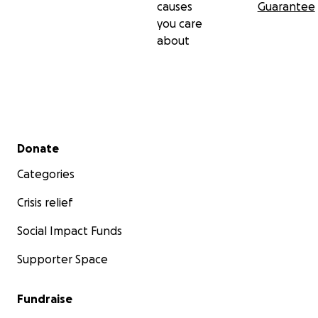
causes
Guarantee
you care
about
Secondary menu
Donate
Categories
Crisis relief
Social Impact Funds
Supporter Space
Fundraise