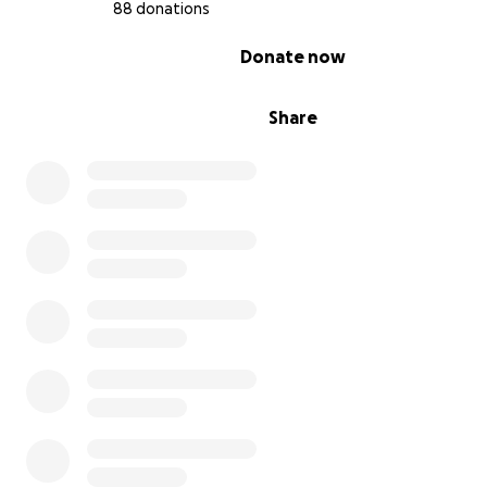
ohne laufende Kosten für die Stadt
, aber mit einem s
88 donations
Zeichen für Bewegung, Gemeinschaft und Nachhaltigkei
0% complete
Donate now
Warum wir deine Hilfe brauchen:
Share
Die
18 Körbe
im Fischerdorf sind bereits fest installiert. 
Layout ist erstellt & auf
UDisc
verfügbar. Doch die bishe
Kosten wurden
ausschließlich von Vereinsmitglieder*
privat vorfinanziert
- ohne städtische Förderung oder
Zuschüsse.
Jetzt geht es in den
entscheidenden Endspurt
:
Wir benötigen eure Unterstützung für die letzten Baust
•
Rutschfeste Teepads
(Abwurfzonen)
•
Teesigns
mit Bahnlayout, Regeln & Entfernungen
•
Infotafeln & Wegweiser
•
Material für sichere, dauerhafte Installation