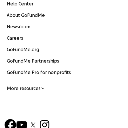
Help Center
About GoFundMe
Newsroom
Careers
GoFundMe.org
GoFundMe Partnerships
GoFundMe Pro for nonprofits
More resources