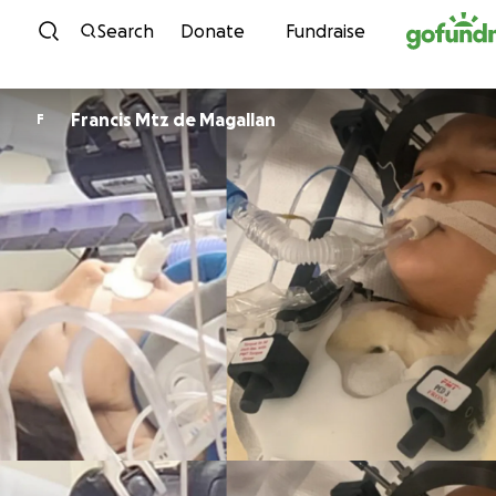
Skip to content
Search
Donate
Fundraise
Francis Mtz de Magallan
F