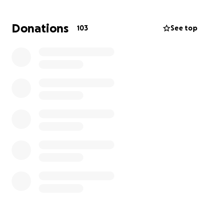
trabajadora pero hoy nos vemos en la
necesidad de solicitar su ayuda para poder
Donations
103
See top
dedicarnos a nuestros hijos en su recuperación y a
nuestras 2 niñas más que han vivido todo el proceso
tan doloroso con nosotros al ver. Asís hermanitos en
estado grave, al igual que su abuelito y tener que
vivir el
dolor de haber perdido a su abuelita en la misma
tragedia agradecemos cualquier donativo de todo
corazón,