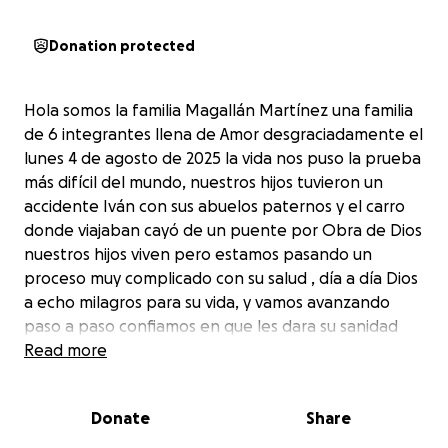
Donation protected
Hola somos la familia Magallán Martínez una familia
de 6 integrantes llena de Amor desgraciadamente el
lunes 4 de agosto de 2025 la vida nos puso la prueba
más difícil del mundo, nuestros hijos tuvieron un
accidente Iván con sus abuelos paternos y el carro
donde viajaban cayó de un puente por Obra de Dios
nuestros hijos viven pero estamos pasando un
proceso muy complicado con su salud , día a día Dios
a echo milagros para su vida, y vamos avanzando
paso a paso confiamos en que les dara su sanidad
por completo, como padres lo más importante para
Read more
nosotros son nuestros hijos y nadie está preparado
para vivir una situación como la que estamos
Donate
Share
pasando donde tenemos que dejar todo por ellos,
por ejemplo el trabajo ya que somos una familia