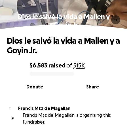
Dios le salvó la vida a Mailen y
a Goyin Jr.
Dios le salvó la vida a Mailen y a
Goyin Jr.
$6,583
raised
of
$15K
0% complete
Donate
Share
Francis Mtz de Magallan
F
Francis Mtz de Magallan is organizing this
F
fundraiser.