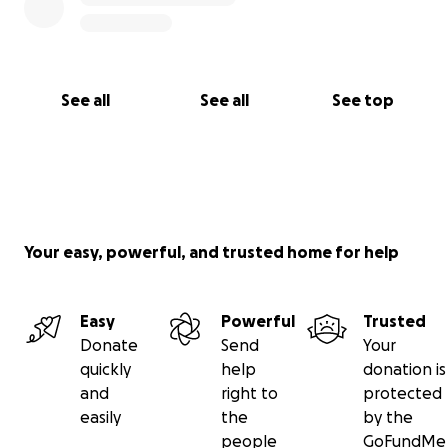
See all
See all
See top
Your easy, powerful, and trusted home for help
Easy
Powerful
Trusted
Donate
Send
Your
quickly
help
donation is
and
right to
protected
easily
the
by the
people
GoFundMe